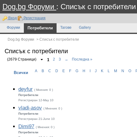
Dog.bg Форуми
: Списък с потребители
Вход
Регистрация
Форуми
Потребители
Тагове
Gallery
Dog.bg Форуми
>
Списък с потребители
Списък с потребители
(2679 Страници)
1
2
3
→
Последна »
A
B
C
D
E
F
G
H
I
J
K
L
M
N
O
Всички
deyfur
( Мнения: 0 )
Потребители
Регистриран 12-May 10
vladi-asov
( Мнения: 0 )
Потребители
Регистриран 21-June 10
Dimi97
( Мнения: 0 )
Потребители