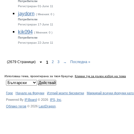
Потребители
Регистриран 01-June 11
jaydorn
( Мнения: 0 )
Потребители
Регистриран 17-June 11
kik094
( Мнения: 0 )
Потребители
Регистриран 22-June 11
(2679 Страници)
1
2
3
→
Последна »
Използваш тема, проектирана за твоя браузър.
Кликни тук за ръчен избор на тема
Горе
Начало на Форуми
Изтрий моите бисквитки
Маркирай всички форуми като
Powered By
IP.Board
© 2026
IPS,
Inc
.
Облако тегов
© 2026
LastDragon
.