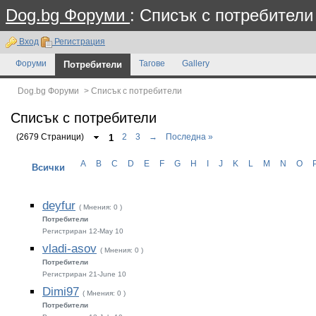
Dog.bg Форуми
: Списък с потребители
Вход
Регистрация
Форуми
Потребители
Тагове
Gallery
Dog.bg Форуми
>
Списък с потребители
Списък с потребители
(2679 Страници)
1
2
3
→
Последна »
A
B
C
D
E
F
G
H
I
J
K
L
M
N
O
Всички
deyfur
( Мнения: 0 )
Потребители
Регистриран 12-May 10
vladi-asov
( Мнения: 0 )
Потребители
Регистриран 21-June 10
Dimi97
( Мнения: 0 )
Потребители