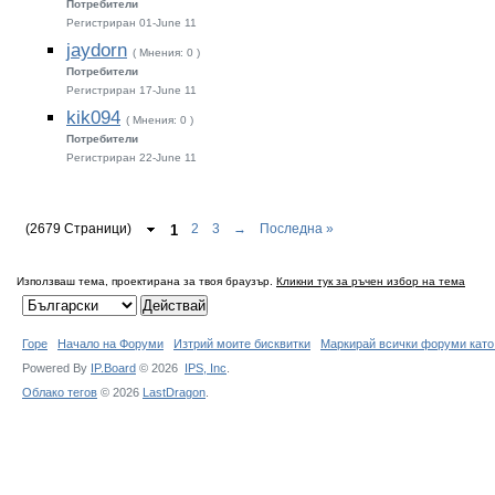
Потребители
Регистриран 01-June 11
jaydorn
( Мнения: 0 )
Потребители
Регистриран 17-June 11
kik094
( Мнения: 0 )
Потребители
Регистриран 22-June 11
(2679 Страници)
1
2
3
→
Последна »
Използваш тема, проектирана за твоя браузър.
Кликни тук за ръчен избор на тема
Горе
Начало на Форуми
Изтрий моите бисквитки
Маркирай всички форуми като
Powered By
IP.Board
© 2026
IPS,
Inc
.
Облако тегов
© 2026
LastDragon
.