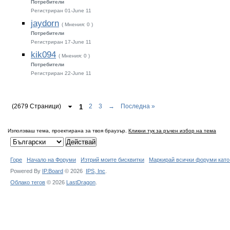
Потребители
Регистриран 01-June 11
jaydorn
( Мнения: 0 )
Потребители
Регистриран 17-June 11
kik094
( Мнения: 0 )
Потребители
Регистриран 22-June 11
(2679 Страници)
1
2
3
→
Последна »
Използваш тема, проектирана за твоя браузър.
Кликни тук за ръчен избор на тема
Горе
Начало на Форуми
Изтрий моите бисквитки
Маркирай всички форуми като
Powered By
IP.Board
© 2026
IPS,
Inc
.
Облако тегов
© 2026
LastDragon
.