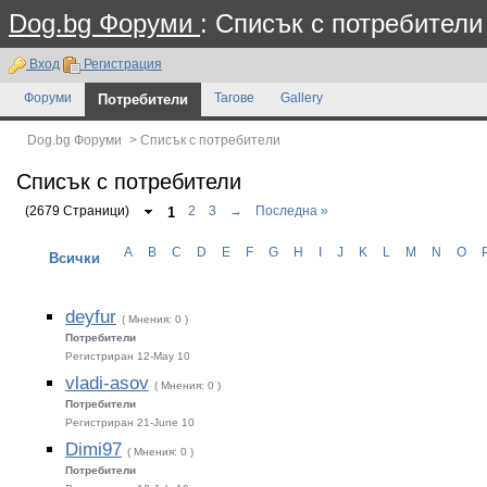
Dog.bg Форуми
: Списък с потребители
Вход
Регистрация
Форуми
Потребители
Тагове
Gallery
Dog.bg Форуми
>
Списък с потребители
Списък с потребители
(2679 Страници)
1
2
3
→
Последна »
A
B
C
D
E
F
G
H
I
J
K
L
M
N
O
Всички
deyfur
( Мнения: 0 )
Потребители
Регистриран 12-May 10
vladi-asov
( Мнения: 0 )
Потребители
Регистриран 21-June 10
Dimi97
( Мнения: 0 )
Потребители