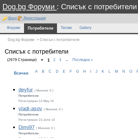
Dog.bg Форуми
: Списък с потребители
Вход
Регистрация
Форуми
Потребители
Тагове
Gallery
Dog.bg Форуми
>
Списък с потребители
Списък с потребители
(2679 Страници)
1
2
3
→
Последна »
A
B
C
D
E
F
G
H
I
J
K
L
M
N
O
Всички
deyfur
( Мнения: 0 )
Потребители
Регистриран 12-May 10
vladi-asov
( Мнения: 0 )
Потребители
Регистриран 21-June 10
Dimi97
( Мнения: 0 )
Потребители