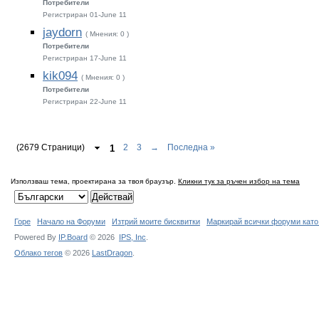
Потребители
Регистриран 01-June 11
jaydorn
( Мнения: 0 )
Потребители
Регистриран 17-June 11
kik094
( Мнения: 0 )
Потребители
Регистриран 22-June 11
(2679 Страници)
1
2
3
→
Последна »
Използваш тема, проектирана за твоя браузър.
Кликни тук за ръчен избор на тема
Горе
Начало на Форуми
Изтрий моите бисквитки
Маркирай всички форуми като
Powered By
IP.Board
© 2026
IPS,
Inc
.
Облако тегов
© 2026
LastDragon
.