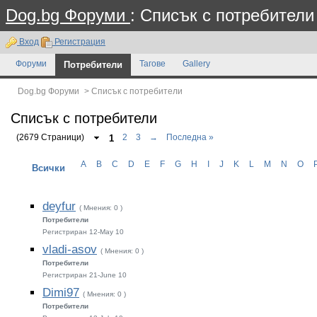
Dog.bg Форуми
: Списък с потребители
Вход
Регистрация
Форуми
Потребители
Тагове
Gallery
Dog.bg Форуми
>
Списък с потребители
Списък с потребители
(2679 Страници)
1
2
3
→
Последна »
A
B
C
D
E
F
G
H
I
J
K
L
M
N
O
Всички
deyfur
( Мнения: 0 )
Потребители
Регистриран 12-May 10
vladi-asov
( Мнения: 0 )
Потребители
Регистриран 21-June 10
Dimi97
( Мнения: 0 )
Потребители