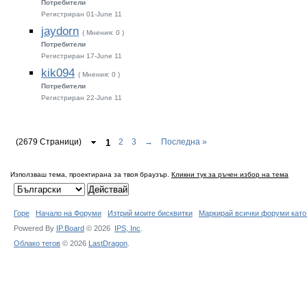
Потребители
Регистриран 01-June 11
jaydorn
( Мнения: 0 )
Потребители
Регистриран 17-June 11
kik094
( Мнения: 0 )
Потребители
Регистриран 22-June 11
(2679 Страници)
1
2
3
→
Последна »
Използваш тема, проектирана за твоя браузър.
Кликни тук за ръчен избор на тема
Горе
Начало на Форуми
Изтрий моите бисквитки
Маркирай всички форуми като
Powered By
IP.Board
© 2026
IPS,
Inc
.
Облако тегов
© 2026
LastDragon
.