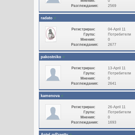
Мнения:
0
Разглеждания:
2569
radato
Регистриран:
04-April 11
Група:
Потребители
Мнения:
0
Разглеждания:
2677
pakostniko
Регистриран:
13-April 11
Група:
Потребители
Мнения:
0
Разглеждания:
2641
kamenova
Регистриран:
26-April 11
Група:
Потребители
Мнения:
0
Разглеждания:
1693
AnteLmPreetty