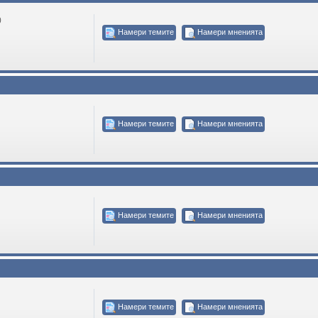
0
Намери темите
Намери мненията
Намери темите
Намери мненията
Намери темите
Намери мненията
Намери темите
Намери мненията