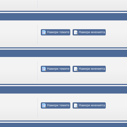
Намери темите
Намери мненията
Намери темите
Намери мненията
Намери темите
Намери мненията