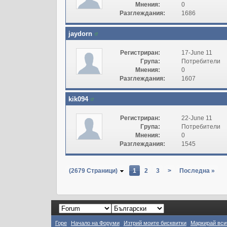
Мнения:
0
Разглеждания:
1686
jaydorn
Регистриран:
17-June 11
Група:
Потребители
Мнения:
0
Разглеждания:
1607
kik094
Регистриран:
22-June 11
Група:
Потребители
Мнения:
0
Разглеждания:
1545
(2679 Страници)
1
2
3
>
Последна »
Горе
Начало на Форуми
Изтрий моите бисквитки
Маркирай вси