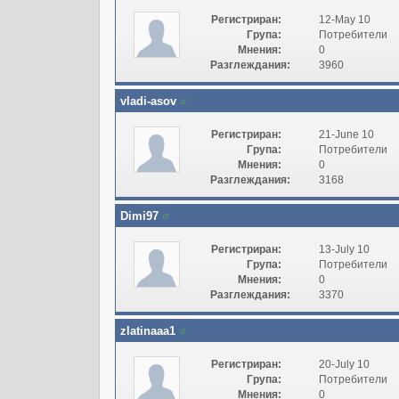
Регистриран:
12-May 10
Група:
Потребители
Мнения:
0
Разглеждания:
3960
vladi-asov
Регистриран:
21-June 10
Група:
Потребители
Мнения:
0
Разглеждания:
3168
Dimi97
Регистриран:
13-July 10
Група:
Потребители
Мнения:
0
Разглеждания:
3370
zlatinaaa1
Регистриран:
20-July 10
Група:
Потребители
Мнения:
0