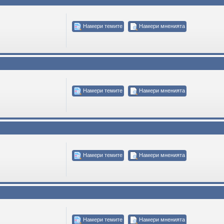
Намери темите
Намери мненията
Намери темите
Намери мненията
Намери темите
Намери мненията
Намери темите
Намери мненията