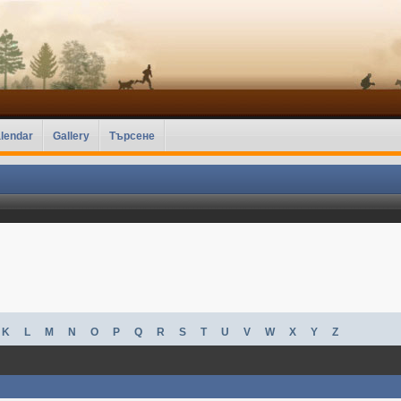
lendar
Gallery
Търсене
K
L
M
N
O
P
Q
R
S
T
U
V
W
X
Y
Z