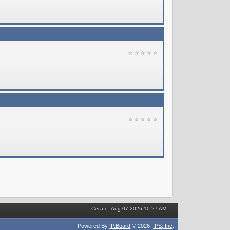
Сега е: Aug 07 2026 10:27 AM
Powered By
IP.Board
© 2026
IPS,
Inc
.