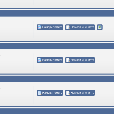
Намери темите
Намери мненията
0
Намери темите
Намери мненията
0
Намери темите
Намери мненията