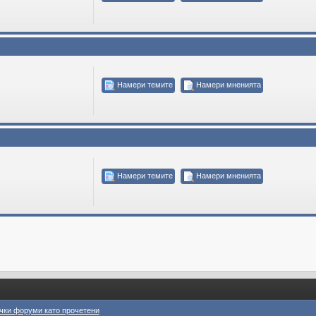
Намери темите
Намери мненията
Намери темите
Намери мненията
чки форуми като прочетени