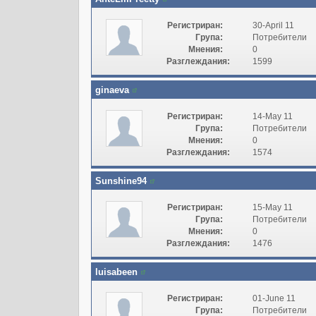
Регистриран:
30-April 11
Група:
Потребители
Мнения:
0
Разглеждания:
1599
ginaeva
Регистриран:
14-May 11
Група:
Потребители
Мнения:
0
Разглеждания:
1574
Sunshine94
Регистриран:
15-May 11
Група:
Потребители
Мнения:
0
Разглеждания:
1476
luisabeen
Регистриран:
01-June 11
Група:
Потребители