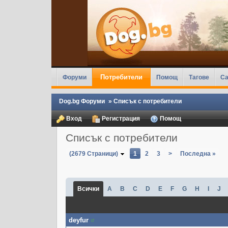
Потребители
Форуми
Помощ
Тагове
Ca
Dog.bg Форуми
»
Списък с потребители
Вход
Регистрация
Помощ
Списък с потребители
(2679 Страници)
1
2
3
>
Последна »
Всички
A
B
C
D
E
F
G
H
I
J
deyfur