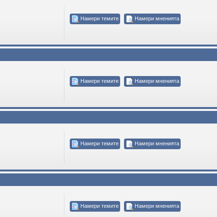
Намери темите
Намери мненията
Намери темите
Намери мненията
Намери темите
Намери мненията
Намери темите
Намери мненията