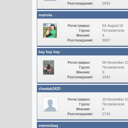
Разглеждания:
2932
mariola
Регистриран:
02-August 10
Група:
Потребители
Мнения:
4
Разглеждания:
3937
bay bay bay
Регистриран:
06-November 1
Група:
Потребители
Мнения:
0
Разглеждания:
2542
cheetah2425
Регистриран:
10-November 1
Група:
Потребители
Мнения:
0
Разглеждания:
2716
vveronikaq