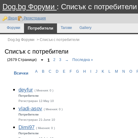
Dog.bg Форуми
: Списък с потребители
Вход
Регистрация
Форуми
Потребители
Тагове
Gallery
Dog.bg Форуми
>
Списък с потребители
Списък с потребители
(2679 Страници)
1
2
3
→
Последна »
A
B
C
D
E
F
G
H
I
J
K
L
M
N
O
Всички
deyfur
( Мнения: 0 )
Потребители
Регистриран 12-May 10
vladi-asov
( Мнения: 0 )
Потребители
Регистриран 21-June 10
Dimi97
( Мнения: 0 )
Потребители