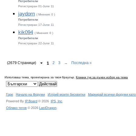
Потребители
Регистриран 01-June 11
jaydorn
( Мнения: 0 )
Потребители
Регистриран 17-June 11
kik094
( Мнения: 0 )
Потребители
Регистриран 22-June 11
(2679 Страници)
1
2
3
→
Последна »
Използваш тема, проектирана за твоя браузър.
Кликни тук за ръчен избор на тема
Горе
Начало на Форуми
Изтрий моите бисквитки
Маркирай всички форуми като
Powered By
IP.Board
© 2026
IPS,
Inc
.
Облако тегов
© 2026
LastDragon
.