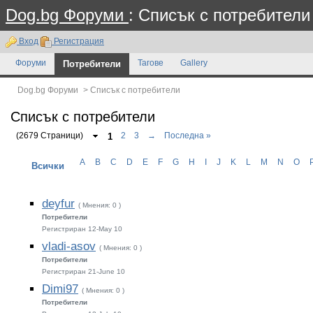
Dog.bg Форуми
: Списък с потребители
Вход
Регистрация
Форуми
Потребители
Тагове
Gallery
Dog.bg Форуми
>
Списък с потребители
Списък с потребители
(2679 Страници)
1
2
3
→
Последна »
A
B
C
D
E
F
G
H
I
J
K
L
M
N
O
Всички
deyfur
( Мнения: 0 )
Потребители
Регистриран 12-May 10
vladi-asov
( Мнения: 0 )
Потребители
Регистриран 21-June 10
Dimi97
( Мнения: 0 )
Потребители