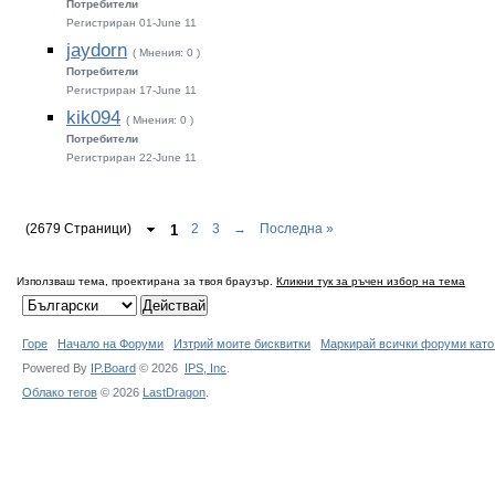
Потребители
Регистриран 01-June 11
jaydorn
( Мнения: 0 )
Потребители
Регистриран 17-June 11
kik094
( Мнения: 0 )
Потребители
Регистриран 22-June 11
(2679 Страници)
1
2
3
→
Последна »
Използваш тема, проектирана за твоя браузър.
Кликни тук за ръчен избор на тема
Горе
Начало на Форуми
Изтрий моите бисквитки
Маркирай всички форуми като
Powered By
IP.Board
© 2026
IPS,
Inc
.
Облако тегов
© 2026
LastDragon
.