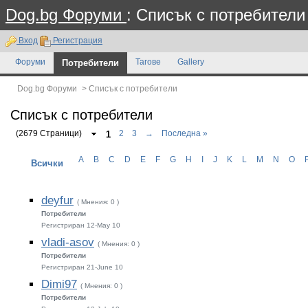
Dog.bg Форуми
: Списък с потребители
Вход
Регистрация
Форуми
Потребители
Тагове
Gallery
Dog.bg Форуми
>
Списък с потребители
Списък с потребители
(2679 Страници)
1
2
3
→
Последна »
A
B
C
D
E
F
G
H
I
J
K
L
M
N
O
Всички
deyfur
( Мнения: 0 )
Потребители
Регистриран 12-May 10
vladi-asov
( Мнения: 0 )
Потребители
Регистриран 21-June 10
Dimi97
( Мнения: 0 )
Потребители