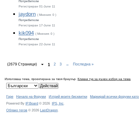
Потребители
Регистриран 01-June 11
jaydorn
( Мнения: 0 )
Потребители
Регистриран 17-June 11
kik094
( Мнения: 0 )
Потребители
Регистриран 22-June 11
(2679 Страници)
1
2
3
→
Последна »
Използваш тема, проектирана за твоя браузър.
Кликни тук за ръчен избор на тема
Горе
Начало на Форуми
Изтрий моите бисквитки
Маркирай всички форуми като
Powered By
IP.Board
© 2026
IPS,
Inc
.
Облако тегов
© 2026
LastDragon
.