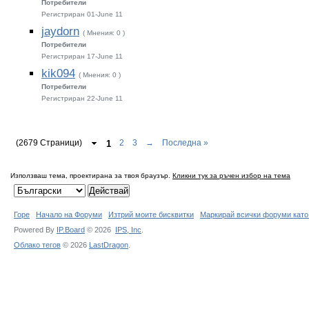
Потребители
Регистриран 01-June 11
jaydorn
( Мнения: 0 )
Потребители
Регистриран 17-June 11
kik094
( Мнения: 0 )
Потребители
Регистриран 22-June 11
(2679 Страници)
1
2
3
→
Последна »
Използваш тема, проектирана за твоя браузър.
Кликни тук за ръчен избор на тема
Горе
Начало на Форуми
Изтрий моите бисквитки
Маркирай всички форуми като
Powered By
IP.Board
© 2026
IPS,
Inc
.
Облако тегов
© 2026
LastDragon
.