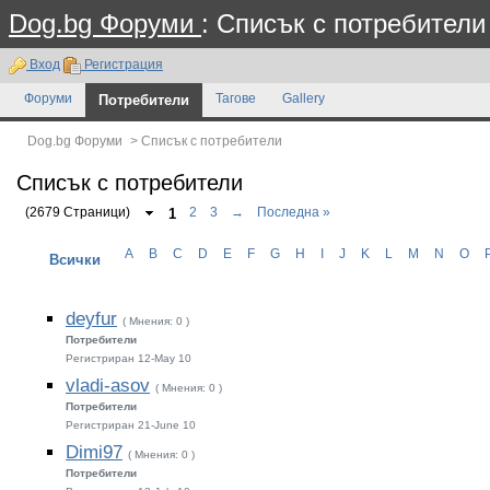
Dog.bg Форуми
: Списък с потребители
Вход
Регистрация
Форуми
Потребители
Тагове
Gallery
Dog.bg Форуми
>
Списък с потребители
Списък с потребители
(2679 Страници)
1
2
3
→
Последна »
A
B
C
D
E
F
G
H
I
J
K
L
M
N
O
Всички
deyfur
( Мнения: 0 )
Потребители
Регистриран 12-May 10
vladi-asov
( Мнения: 0 )
Потребители
Регистриран 21-June 10
Dimi97
( Мнения: 0 )
Потребители