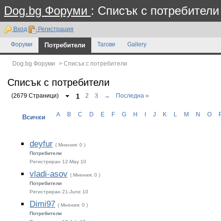
Dog.bg Форуми
: Списък с потребители
Вход
Регистрация
Форуми
Потребители
Тагове
Gallery
Dog.bg Форуми
>
Списък с потребители
Списък с потребители
(2679 Страници)
1
2
3
→
Последна »
A
B
C
D
E
F
G
H
I
J
K
L
M
N
O
Всички
deyfur
( Мнения: 0 )
Потребители
Регистриран 12-May 10
vladi-asov
( Мнения: 0 )
Потребители
Регистриран 21-June 10
Dimi97
( Мнения: 0 )
Потребители