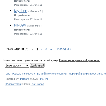
Потребители
Регистриран 01-June 11
jaydorn
( Мнения: 0 )
Потребители
Регистриран 17-June 11
kik094
( Мнения: 0 )
Потребители
Регистриран 22-June 11
(2679 Страници)
1
2
3
→
Последна »
Използваш тема, проектирана за твоя браузър.
Кликни тук за ръчен избор на тема
Горе
Начало на Форуми
Изтрий моите бисквитки
Маркирай всички форуми като
Powered By
IP.Board
© 2026
IPS,
Inc
.
Облако тегов
© 2026
LastDragon
.