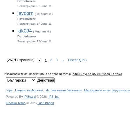
Потребители
Регистриран 01-June 11
jaydorn
( Мнения: 0 )
Потребители
Регистриран 17-June 11
kik094
( Мнения: 0 )
Потребители
Регистриран 22-June 11
(2679 Страници)
1
2
3
→
Последна »
Използваш тема, проектирана за твоя браузър.
Кликни тук за ръчен избор на тема
Горе
Начало на Форуми
Изтрий моите бисквитки
Маркирай всички форуми като
Powered By
IP.Board
© 2026
IPS,
Inc
.
Облако тегов
© 2026
LastDragon
.