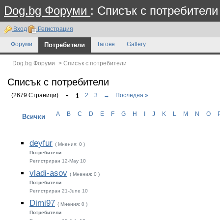
Dog.bg Форуми
: Списък с потребители
Вход
Регистрация
Форуми
Потребители
Тагове
Gallery
Dog.bg Форуми
>
Списък с потребители
Списък с потребители
(2679 Страници)
1
2
3
→
Последна »
A
B
C
D
E
F
G
H
I
J
K
L
M
N
O
Всички
deyfur
( Мнения: 0 )
Потребители
Регистриран 12-May 10
vladi-asov
( Мнения: 0 )
Потребители
Регистриран 21-June 10
Dimi97
( Мнения: 0 )
Потребители