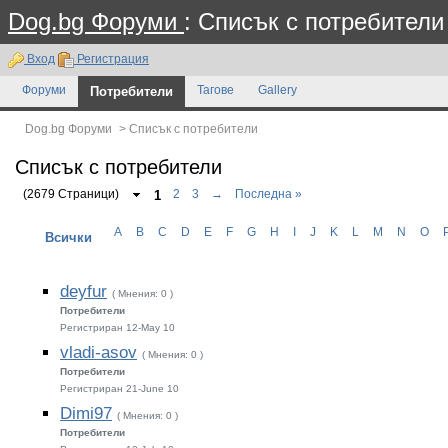
Dog.bg Форуми
: Списък с потребители
Вход
Регистрация
Форуми
Потребители
Тагове
Gallery
Dog.bg Форуми
>
Списък с потребители
Списък с потребители
(2679 Страници)
1
2
3
→
Последна »
A
B
C
D
E
F
G
H
I
J
K
L
M
N
O
Всички
deyfur
( Мнения: 0 )
Потребители
Регистриран 12-May 10
vladi-asov
( Мнения: 0 )
Потребители
Регистриран 21-June 10
Dimi97
( Мнения: 0 )
Потребители