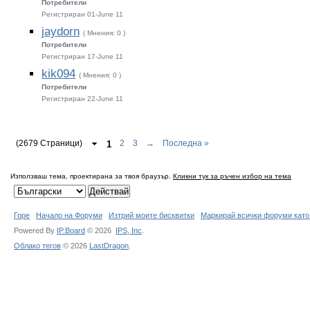
Потребители
Регистриран 01-June 11
jaydorn
( Мнения: 0 )
Потребители
Регистриран 17-June 11
kik094
( Мнения: 0 )
Потребители
Регистриран 22-June 11
(2679 Страници)
1
2
3
→
Последна »
Използваш тема, проектирана за твоя браузър.
Кликни тук за ръчен избор на тема
Горе
Начало на Форуми
Изтрий моите бисквитки
Маркирай всички форуми като
Powered By
IP.Board
© 2026
IPS,
Inc
.
Облако тегов
© 2026
LastDragon
.