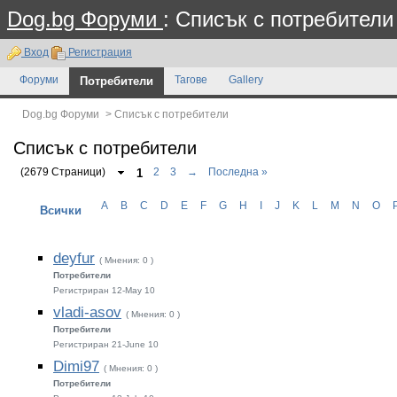
Dog.bg Форуми
: Списък с потребители
Вход
Регистрация
Форуми
Потребители
Тагове
Gallery
Dog.bg Форуми
>
Списък с потребители
Списък с потребители
(2679 Страници)
1
2
3
→
Последна »
A
B
C
D
E
F
G
H
I
J
K
L
M
N
O
Всички
deyfur
( Мнения: 0 )
Потребители
Регистриран 12-May 10
vladi-asov
( Мнения: 0 )
Потребители
Регистриран 21-June 10
Dimi97
( Мнения: 0 )
Потребители