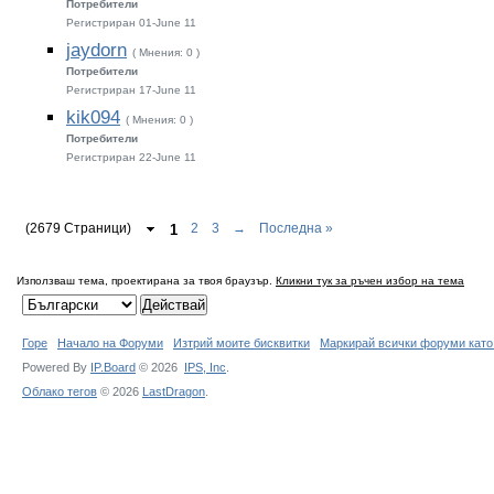
Потребители
Регистриран 01-June 11
jaydorn
( Мнения: 0 )
Потребители
Регистриран 17-June 11
kik094
( Мнения: 0 )
Потребители
Регистриран 22-June 11
(2679 Страници)
1
2
3
→
Последна »
Използваш тема, проектирана за твоя браузър.
Кликни тук за ръчен избор на тема
Горе
Начало на Форуми
Изтрий моите бисквитки
Маркирай всички форуми като
Powered By
IP.Board
© 2026
IPS,
Inc
.
Облако тегов
© 2026
LastDragon
.