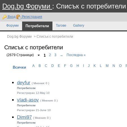
Dog.bg Форуми
: Списък с потребители
Вход
Регистрация
Форуми
Потребители
Тагове
Gallery
Dog.bg Форуми
>
Списък с потребители
Списък с потребители
(2679 Страници)
1
2
3
→
Последна »
A
B
C
D
E
F
G
H
I
J
K
L
M
N
O
Всички
deyfur
( Мнения: 0 )
Потребители
Регистриран 12-May 10
vladi-asov
( Мнения: 0 )
Потребители
Регистриран 21-June 10
Dimi97
( Мнения: 0 )
Потребители