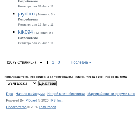
Потребители
Регистриран 01-June 11
jaydorn
( Мнения: 0 )
Потребители
Регистриран 17-June 11
kik094
( Мнения: 0 )
Потребители
Регистриран 22-June 11
(2679 Страници)
1
2
3
→
Последна »
Използваш тема, проектирана за твоя браузър.
Кликни тук за ръчен избор на тема
Горе
Начало на Форуми
Изтрий моите бисквитки
Маркирай всички форуми като
Powered By
IP.Board
© 2026
IPS,
Inc
.
Облако тегов
© 2026
LastDragon
.