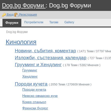
Dog.bg Форуми
: Dog.bg Форуми
Вход
Регистрация
Форуми
Потребители
Тагове
Gallery
Dog.bg Форуми
Кинология
Новини, събития, коментар
( 1471 Теми / 37797 Мне
Изложби, състезания, календар
( 727 Теми / 213
Грууминг и Хендлинг
( 178 Теми / 5382 Мнения )
Грууминг
Хендлинг
Породи кучета
( 2050 Теми / 270609 Мнения )
Породи кучета
Немско овчарско куче
Кокер спаньол
Френски булдог