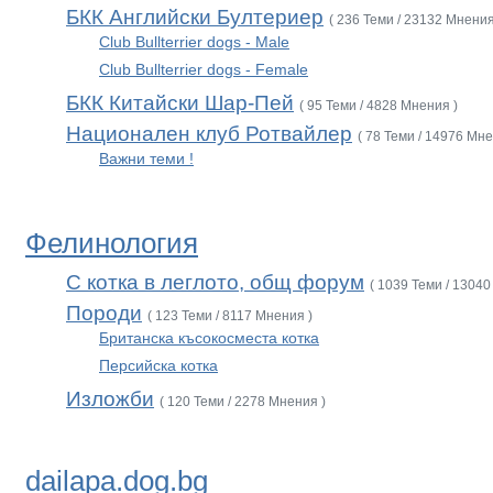
БКК Английски Бултериер
( 236 Теми / 23132 Мнения
Club Bullterrier dogs - Male
Club Bullterrier dogs - Female
БКК Китайски Шар-Пей
( 95 Теми / 4828 Мнения )
Национален клуб Ротвайлер
( 78 Теми / 14976 Мне
Важни теми !
Фелинология
С котка в леглото, общ форум
( 1039 Теми / 13040
Породи
( 123 Теми / 8117 Мнения )
Британска късокосместа котка
Персийска котка
Изложби
( 120 Теми / 2278 Мнения )
dailapa.dog.bg