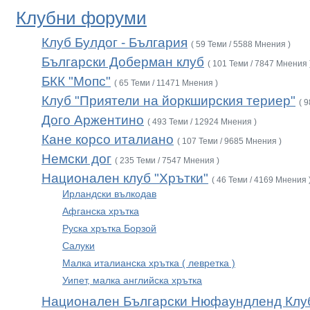
Клубни форуми
Клуб Булдог - България
( 59 Теми / 5588 Мнения )
Български Доберман клуб
( 101 Теми / 7847 Мнения 
БКК "Мопс"
( 65 Теми / 11471 Мнения )
Клуб "Приятели на йоркширския териер"
( 
Дого Аржентино
( 493 Теми / 12924 Мнения )
Кане корсо италиано
( 107 Теми / 9685 Мнения )
Немски дог
( 235 Теми / 7547 Мнения )
Национален клуб "Хрътки"
( 46 Теми / 4169 Мнения 
Ирландски вълкодав
Афганска хрътка
Руска хрътка Борзой
Салуки
Малка италианска хрътка ( левретка )
Уипет, малка английска хрътка
Национален Български Нюфаундленд Клу