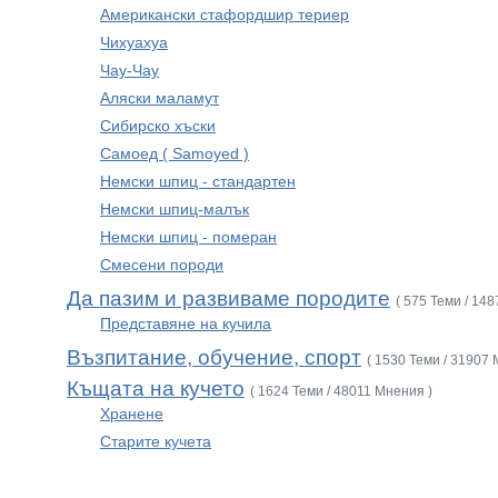
Американски стафордшир териер
Чихуахуа
Чау-Чау
Аляски маламут
Сибирско хъски
Самоед ( Samoyed )
Немски шпиц - стандартен
Немски шпиц-малък
Немски шпиц - померан
Смесени породи
Да пазим и развиваме породите
( 575 Теми / 14
Представяне на кучила
Възпитание, обучение, спорт
( 1530 Теми / 31907 
Къщата на кучето
( 1624 Теми / 48011 Мнения )
Хранене
Старите кучета