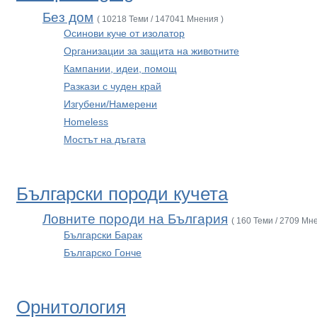
Без дом
( 10218 Теми / 147041 Мнения )
Осинови куче от изолатор
Организации за защита на животните
Кампании, идеи, помощ
Разкази с чуден край
Изгубени/Намерени
Homeless
Мостът на дъгата
Български породи кучета
Ловните породи на България
( 160 Теми / 2709 Мн
Български Барак
Българско Гонче
Орнитология