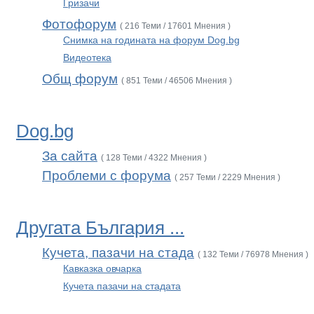
Гризачи
Фотофорум
( 216 Теми / 17601 Мнения )
Снимка на годината на форум Dog.bg
Видеотека
Общ форум
( 851 Теми / 46506 Мнения )
Dog.bg
За сайта
( 128 Теми / 4322 Мнения )
Проблеми с форума
( 257 Теми / 2229 Мнения )
Другата България ...
Кучета, пазачи на стада
( 132 Теми / 76978 Мнения )
Кавказка овчарка
Кучета пазачи на стадата