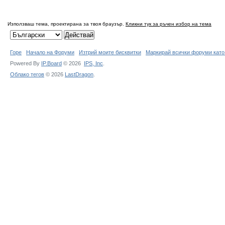
Използваш тема, проектирана за твоя браузър.
Кликни тук за ръчен избор на тема
Горе
Начало на Форуми
Изтрий моите бисквитки
Маркирай всички форуми като
Powered By
IP.Board
© 2026
IPS,
Inc
.
Облако тегов
© 2026
LastDragon
.