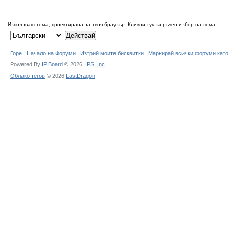
Използваш тема, проектирана за твоя браузър.
Кликни тук за ръчен избор на тема
Горе
Начало на Форуми
Изтрий моите бисквитки
Маркирай всички форуми като
Powered By
IP.Board
© 2026
IPS,
Inc
.
Облако тегов
© 2026
LastDragon
.