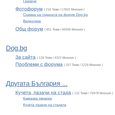
Гризачи
Фотофорум
( 216 Теми / 17601 Мнения )
Снимка на годината на форум Dog.bg
Видеотека
Общ форум
( 851 Теми / 46506 Мнения )
Dog.bg
За сайта
( 128 Теми / 4322 Мнения )
Проблеми с форума
( 257 Теми / 2229 Мнения )
Другата България ...
Кучета, пазачи на стада
( 132 Теми / 76978 Мнения )
Кавказка овчарка
Кучета пазачи на стадата