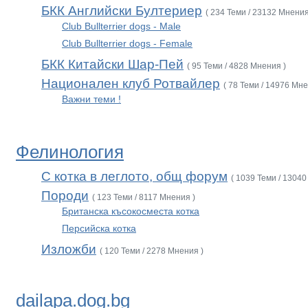
БКК Английски Бултериер
( 234 Теми / 23132 Мнения
Club Bullterrier dogs - Male
Club Bullterrier dogs - Female
БКК Китайски Шар-Пей
( 95 Теми / 4828 Мнения )
Национален клуб Ротвайлер
( 78 Теми / 14976 Мне
Важни теми !
Фелинология
С котка в леглото, общ форум
( 1039 Теми / 13040
Породи
( 123 Теми / 8117 Мнения )
Британска късокосместа котка
Персийска котка
Изложби
( 120 Теми / 2278 Мнения )
dailapa.dog.bg