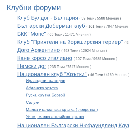
Клубни форуми
Клуб Булдог - България
( 59 Теми / 5588 Мнения )
Български Доберман клуб
( 101 Теми / 7847 Мнения 
БКК "Мопс"
( 65 Теми / 11471 Мнения )
Клуб "Приятели на йоркширския териер"
( 
Дого Аржентино
( 493 Теми / 12924 Мнения )
Кане корсо италиано
( 107 Теми / 9685 Мнения )
Немски дог
( 235 Теми / 7547 Мнения )
Национален клуб "Хрътки"
( 46 Теми / 4169 Мнения 
Ирландски вълкодав
Афганска хрътка
Руска хрътка Борзой
Салуки
Малка италианска хрътка ( левретка )
Уипет, малка английска хрътка
Национален Български Нюфаундленд Клу