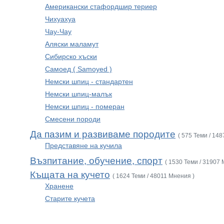
Американски стафордшир териер
Чихуахуа
Чау-Чау
Аляски маламут
Сибирско хъски
Самоед ( Samoyed )
Немски шпиц - стандартен
Немски шпиц-малък
Немски шпиц - померан
Смесени породи
Да пазим и развиваме породите
( 575 Теми / 14
Представяне на кучила
Възпитание, обучение, спорт
( 1530 Теми / 31907 
Къщата на кучето
( 1624 Теми / 48011 Мнения )
Хранене
Старите кучета