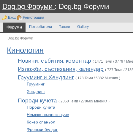
Dog.bg Форуми
: Dog.bg Форуми
Вход
Регистрация
Форуми
Потребители
Тагове
Gallery
Dog.bg Форуми
Кинология
Новини, събития, коментар
( 1471 Теми / 37797 Мне
Изложби, състезания, календар
( 727 Теми / 213
Грууминг и Хендлинг
( 178 Теми / 5382 Мнения )
Грууминг
Хендлинг
Породи кучета
( 2050 Теми / 270609 Мнения )
Породи кучета
Немско овчарско куче
Кокер спаньол
Френски булдог