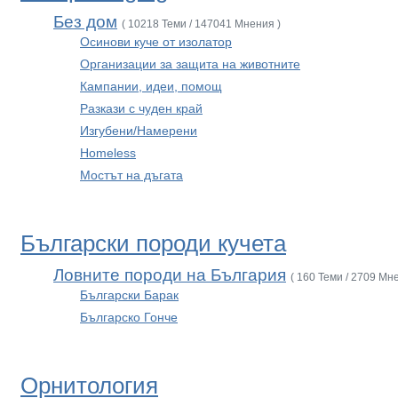
Без дом
( 10218 Теми / 147041 Мнения )
Осинови куче от изолатор
Организации за защита на животните
Кампании, идеи, помощ
Разкази с чуден край
Изгубени/Намерени
Homeless
Мостът на дъгата
Български породи кучета
Ловните породи на България
( 160 Теми / 2709 Мн
Български Барак
Българско Гонче
Орнитология