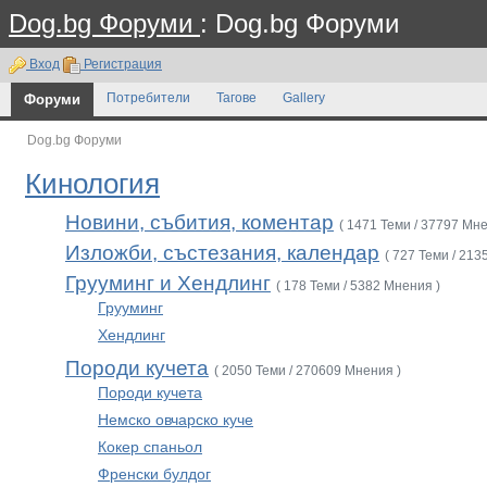
Dog.bg Форуми
: Dog.bg Форуми
Вход
Регистрация
Форуми
Потребители
Тагове
Gallery
Dog.bg Форуми
Кинология
Новини, събития, коментар
( 1471 Теми / 37797 Мне
Изложби, състезания, календар
( 727 Теми / 213
Грууминг и Хендлинг
( 178 Теми / 5382 Мнения )
Грууминг
Хендлинг
Породи кучета
( 2050 Теми / 270609 Мнения )
Породи кучета
Немско овчарско куче
Кокер спаньол
Френски булдог