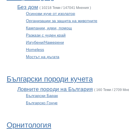
Без дом
( 10218 Теми / 147041 Мнения )
Осинови куче от изолатор
Организации за защита на животните
Кампании, идеи, помощ
Разкази с чуден край
Изгубени/Намерени
Homeless
Мостът на дъгата
Български породи кучета
Ловните породи на България
( 160 Теми / 2709 Мн
Български Барак
Българско Гонче
Орнитология