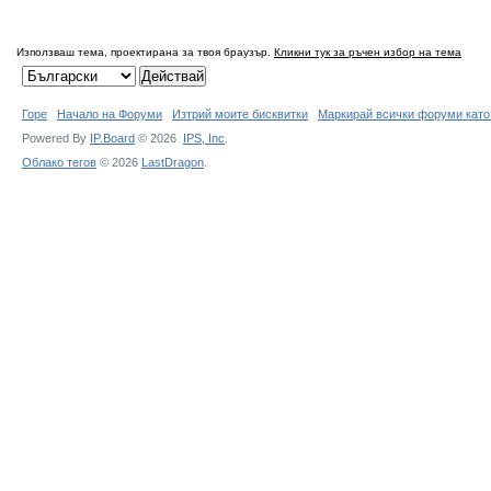
Използваш тема, проектирана за твоя браузър.
Кликни тук за ръчен избор на тема
Горе
Начало на Форуми
Изтрий моите бисквитки
Маркирай всички форуми като
Powered By
IP.Board
© 2026
IPS,
Inc
.
Облако тегов
© 2026
LastDragon
.