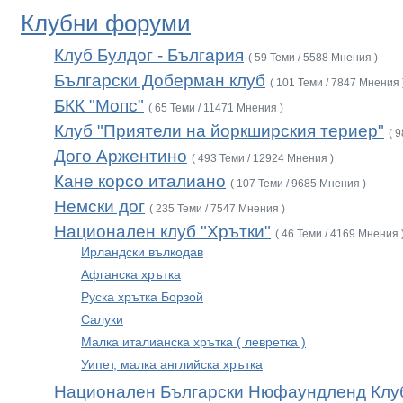
Клубни форуми
Клуб Булдог - България
( 59 Теми / 5588 Мнения )
Български Доберман клуб
( 101 Теми / 7847 Мнения 
БКК "Мопс"
( 65 Теми / 11471 Мнения )
Клуб "Приятели на йоркширския териер"
( 
Дого Аржентино
( 493 Теми / 12924 Мнения )
Кане корсо италиано
( 107 Теми / 9685 Мнения )
Немски дог
( 235 Теми / 7547 Мнения )
Национален клуб "Хрътки"
( 46 Теми / 4169 Мнения 
Ирландски вълкодав
Афганска хрътка
Руска хрътка Борзой
Салуки
Малка италианска хрътка ( левретка )
Уипет, малка английска хрътка
Национален Български Нюфаундленд Клу