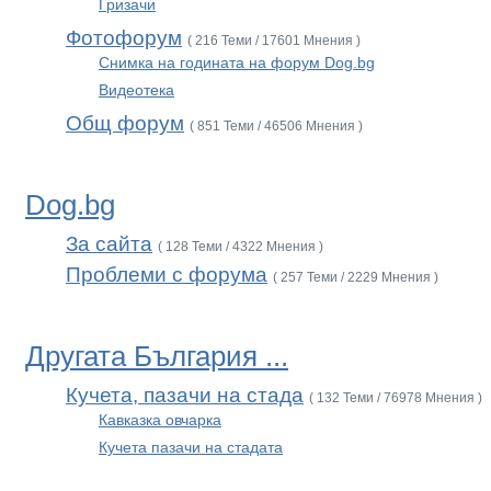
Гризачи
Фотофорум
( 216 Теми / 17601 Мнения )
Снимка на годината на форум Dog.bg
Видеотека
Общ форум
( 851 Теми / 46506 Мнения )
Dog.bg
За сайта
( 128 Теми / 4322 Мнения )
Проблеми с форума
( 257 Теми / 2229 Мнения )
Другата България ...
Кучета, пазачи на стада
( 132 Теми / 76978 Мнения )
Кавказка овчарка
Кучета пазачи на стадата