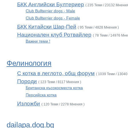
БКК Английски Бултериер
( 235 Теми / 23132 Мнения
Club Bullterrier dogs - Male
Club Bullterrier dogs - Female
БКК Китайски Шар-Пей
( 95 Теми / 4828 Мнения )
Национален клуб Ротвайлер
( 78 Теми / 14976 Мне
Важни теми !
Фелинология
С котка в леглото, общ форум
( 1039 Теми / 13040
Породи
( 123 Теми / 8117 Мнения )
Британска късокосместа котка
Персийска котка
Изложби
( 120 Теми / 2278 Мнения )
dailapa.dog.bg