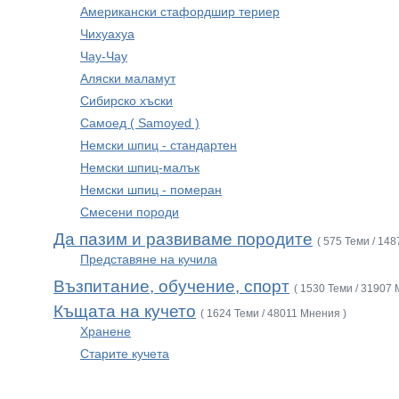
Американски стафордшир териер
Чихуахуа
Чау-Чау
Аляски маламут
Сибирско хъски
Самоед ( Samoyed )
Немски шпиц - стандартен
Немски шпиц-малък
Немски шпиц - померан
Смесени породи
Да пазим и развиваме породите
( 575 Теми / 14
Представяне на кучила
Възпитание, обучение, спорт
( 1530 Теми / 31907 
Къщата на кучето
( 1624 Теми / 48011 Мнения )
Хранене
Старите кучета