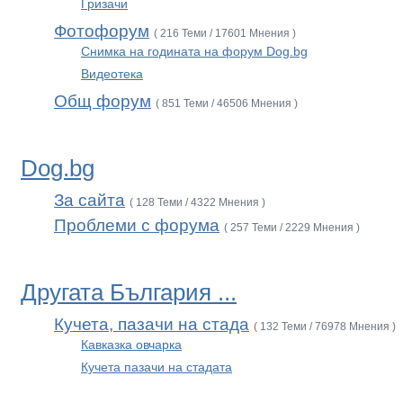
Гризачи
Фотофорум
( 216 Теми / 17601 Мнения )
Снимка на годината на форум Dog.bg
Видеотека
Общ форум
( 851 Теми / 46506 Мнения )
Dog.bg
За сайта
( 128 Теми / 4322 Мнения )
Проблеми с форума
( 257 Теми / 2229 Мнения )
Другата България ...
Кучета, пазачи на стада
( 132 Теми / 76978 Мнения )
Кавказка овчарка
Кучета пазачи на стадата