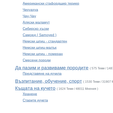
Американски стафордшир териер
Чихуахуа
Чау-Чау
Аляски маламут
Сибирско хъски
Самоед ( Samoyed )
Немски шпиц - стандартен
Немски шпиц-малък
Немски шпиц - померан
Смесени породи
Да пазим и развиваме породите
( 575 Теми / 14
Представяне на кучила
Възпитание, обучение, спорт
( 1530 Теми / 31907 
Къщата на кучето
( 1624 Теми / 48011 Мнения )
Хранене
Старите кучета