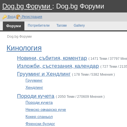
Dog.bg Форуми
: Dog.bg Форуми
Вход
Регистрация
Форуми
Потребители
Тагове
Gallery
Dog.bg Форуми
Кинология
Новини, събития, коментар
( 1471 Теми / 37797 Мне
Изложби, състезания, календар
( 727 Теми / 213
Грууминг и Хендлинг
( 178 Теми / 5382 Мнения )
Грууминг
Хендлинг
Породи кучета
( 2050 Теми / 270609 Мнения )
Породи кучета
Немско овчарско куче
Кокер спаньол
Френски булдог