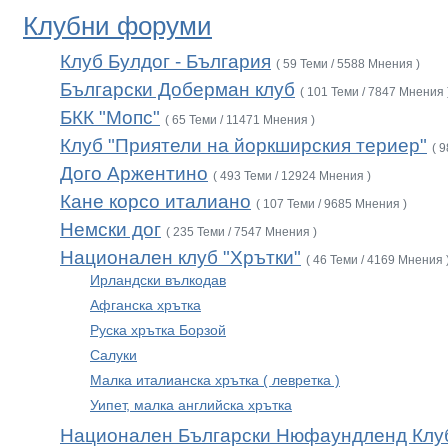
Клубни форуми
Клуб Булдог - България
( 59 Теми / 5588 Мнения )
Български Доберман клуб
( 101 Теми / 7847 Мнения 
БКК "Мопс"
( 65 Теми / 11471 Мнения )
Клуб "Приятели на йоркширския териер"
( 
Дого Аржентино
( 493 Теми / 12924 Мнения )
Кане корсо италиано
( 107 Теми / 9685 Мнения )
Немски дог
( 235 Теми / 7547 Мнения )
Национален клуб "Хрътки"
( 46 Теми / 4169 Мнения 
Ирландски вълкодав
Афганска хрътка
Руска хрътка Борзой
Салуки
Малка италианска хрътка ( левретка )
Уипет, малка английска хрътка
Национален Български Нюфаундленд Клу