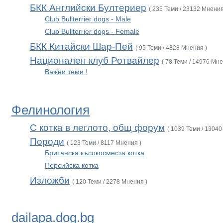
БКК Английски Бултериер
( 235 Теми / 23132 Мнения
Club Bullterrier dogs - Male
Club Bullterrier dogs - Female
БКК Китайски Шар-Пей
( 95 Теми / 4828 Мнения )
Национален клуб Ротвайлер
( 78 Теми / 14976 Мне
Важни теми !
Фелинология
С котка в леглото, общ форум
( 1039 Теми / 13040
Породи
( 123 Теми / 8117 Мнения )
Британска късокосместа котка
Персийска котка
Изложби
( 120 Теми / 2278 Мнения )
dailapa.dog.bg