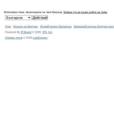
Използваш тема, проектирана за твоя браузър.
Кликни тук за ръчен избор на тема
Горе
Начало на Форуми
Изтрий моите бисквитки
Маркирай всички форуми като
Powered By
IP.Board
© 2026
IPS,
Inc
.
Облако тегов
© 2026
LastDragon
.