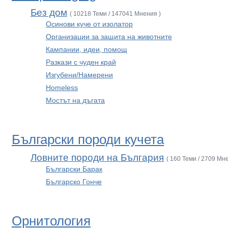
Без дом
( 10218 Теми / 147041 Мнения )
Осинови куче от изолатор
Организации за защита на животните
Кампании, идеи, помощ
Разкази с чуден край
Изгубени/Намерени
Homeless
Мостът на дъгата
Български породи кучета
Ловните породи на България
( 160 Теми / 2709 Мн
Български Барак
Българско Гонче
Орнитология