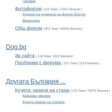
Гризачи
Фотофорум
( 216 Теми / 17601 Мнения )
Снимка на годината на форум Dog.bg
Видеотека
Общ форум
( 851 Теми / 46506 Мнения )
Dog.bg
За сайта
( 128 Теми / 4322 Мнения )
Проблеми с форума
( 257 Теми / 2229 Мнения )
Другата България ...
Кучета, пазачи на стада
( 132 Теми / 76978 Мнения )
Кавказка овчарка
Кучета пазачи на стадата