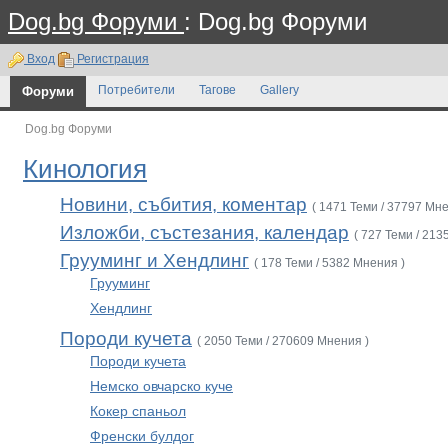
Dog.bg Форуми
: Dog.bg Форуми
Вход
Регистрация
Форуми
Потребители
Тагове
Gallery
Dog.bg Форуми
Кинология
Новини, събития, коментар
( 1471 Теми / 37797 Мне
Изложби, състезания, календар
( 727 Теми / 213
Грууминг и Хендлинг
( 178 Теми / 5382 Мнения )
Грууминг
Хендлинг
Породи кучета
( 2050 Теми / 270609 Мнения )
Породи кучета
Немско овчарско куче
Кокер спаньол
Френски булдог