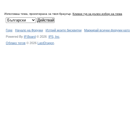
Използваш тема, проектирана за твоя браузър.
Кликни тук за ръчен избор на тема
Горе
Начало на Форуми
Изтрий моите бисквитки
Маркирай всички форуми като
Powered By
IP.Board
© 2026
IPS,
Inc
.
Облако тегов
© 2026
LastDragon
.