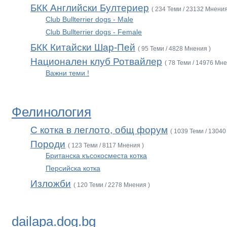
БКК Английски Бултериер
( 234 Теми / 23132 Мнения
Club Bullterrier dogs - Male
Club Bullterrier dogs - Female
БКК Китайски Шар-Пей
( 95 Теми / 4828 Мнения )
Национален клуб Ротвайлер
( 78 Теми / 14976 Мне
Важни теми !
Фелинология
С котка в леглото, общ форум
( 1039 Теми / 13040
Породи
( 123 Теми / 8117 Мнения )
Британска късокосместа котка
Персийска котка
Изложби
( 120 Теми / 2278 Мнения )
dailapa.dog.bg