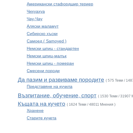
Американски стафордшир териер
Чихуахуа
Чау-Чау
Аляски маламут
Сибирско хъски
Самоед ( Samoyed )
Немски шпиц - стандартен
Немски шпиц-малък
Немски шпиц - померан
Смесени породи
Да пазим и развиваме породите
( 575 Теми / 14
Представяне на кучила
Възпитание, обучение, спорт
( 1530 Теми / 31907 
Къщата на кучето
( 1624 Теми / 48011 Мнения )
Хранене
Старите кучета