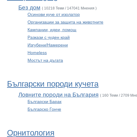
Без дом
( 10218 Теми / 147041 Мнения )
Осинови куче от изолатор
Организации за защита на животните
Кампании, идеи, помощ
Разкази с чуден край
Изгубени/Намерени
Homeless
Мостът на дъгата
Български породи кучета
Ловните породи на България
( 160 Теми / 2709 Мн
Български Барак
Българско Гонче
Орнитология