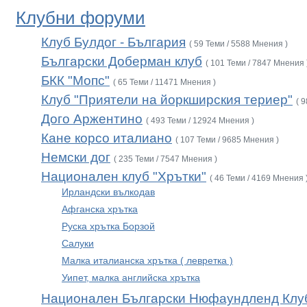
Клубни форуми
Клуб Булдог - България
( 59 Теми / 5588 Мнения )
Български Доберман клуб
( 101 Теми / 7847 Мнения 
БКК "Мопс"
( 65 Теми / 11471 Мнения )
Клуб "Приятели на йоркширския териер"
( 
Дого Аржентино
( 493 Теми / 12924 Мнения )
Кане корсо италиано
( 107 Теми / 9685 Мнения )
Немски дог
( 235 Теми / 7547 Мнения )
Национален клуб "Хрътки"
( 46 Теми / 4169 Мнения 
Ирландски вълкодав
Афганска хрътка
Руска хрътка Борзой
Салуки
Малка италианска хрътка ( левретка )
Уипет, малка английска хрътка
Национален Български Нюфаундленд Клу