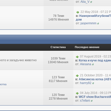
от:
Alia_V
22 May 2018 - 07:22 
78 Теми
в:
Намерени/Изгубени/
14976 Мнения
дом
от:
jaspermmm
Статистика
Последно мнение
07 August 2019 - 02:2
1039 Теми
зното и загадъчно животно
в:
Котка и куче под еди
13040 Мнения
от:
Alesana
21 October 2020 - 11:
123 Теми
в:
Абисинска котка (ABY
8117 Мнения
от:
harrry92
котка
04 July 2016 - 09:13 
120 Теми
в:
WCF show Bucharest/R
2278 Мнения
от:
s7efani