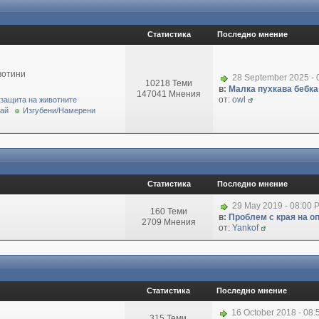
Статистика
Последно мнение
вотини
28 September 2025 - 
10218 Теми
в:
Малка пухкава бебка 
147041 Мнения
от:
owl
 защита на животните
рай
Изгубени/Намерени
Статистика
Последно мнение
29 May 2019 - 08:00 
160 Теми
в:
Проблем с края на о
2709 Мнения
от:
Yankof
Статистика
Последно мнение
16 October 2018 - 08
315 Теми