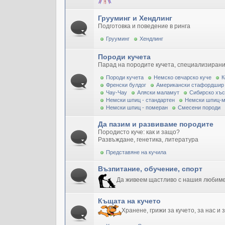
Грууминг и Хендлинг
Подготовка и поведение в ринга
Грууминг
Хендлинг
Породи кучета
Парад на породите кучета, специализирани
Породи кучета
Немско овчарско куче
К
Френски булдог
Американски стафордшир
Чау-Чау
Аляски маламут
Сибирско хъс
Немски шпиц - стандартен
Немски шпиц-
Немски шпиц - померан
Смесени породи
Да пазим и развиваме породите
Породисто куче: как и защо?
Развъждане, генетика, литература
Представяне на кучила
Възпитание, обучение, спорт
Да живеем щастливо с нашия любим
Къщата на кучето
Хранене, грижи за кучето, за нас и 