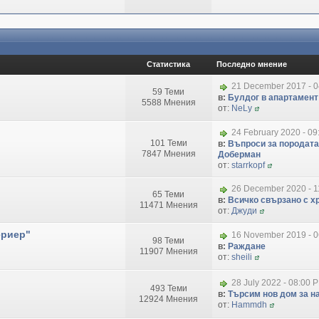
Статистика
Последно мнение
21 December 2017 - 
59 Теми
в:
Булдог в апартамент
5588 Мнения
от:
NeLy
24 February 2020 - 09
101 Теми
в:
Въпроси за породата
7847 Мнения
Доберман
от:
starrkopf
26 December 2020 - 1
65 Теми
в:
Всичко свързано с хр
11471 Мнения
от:
Джуди
ериер"
16 November 2019 - 
98 Теми
в:
Раждане
11907 Мнения
от:
sheili
28 July 2022 - 08:00 
493 Теми
в:
Търсим нов дом за на
12924 Мнения
от:
Hammdh