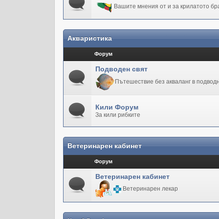
Вашите мнения от и за крилатото бр
Акваристика
Форум
Подводен свят
Пътешествие без акваланг в подводн
Кили Форум
За кили рибките
Ветеринарен кабинет
Форум
Ветеринарен кабинет
Ветеринарен лекар