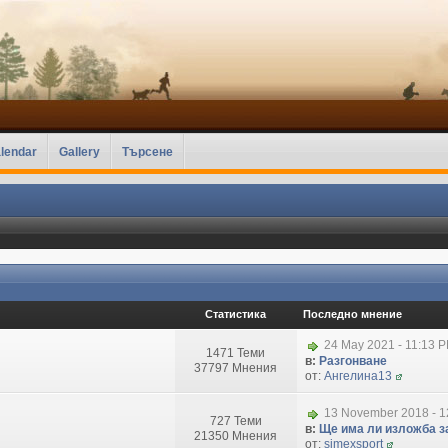
lendar
Gallery
Търсене
Статистика
Последно мнение
24 May 2021 - 11:13 
1471 Теми
в:
Разгонване
37797 Мнения
от:
Ангелина13
13 November 2018 - 1
727 Теми
в:
Ще има ли изложба за
21350 Мнения
от:
simexsport