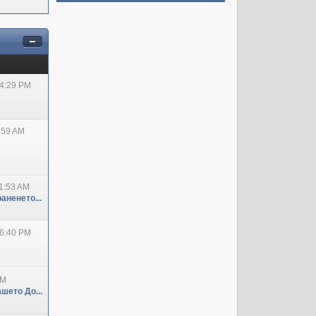
04:29 PM
:59 AM
1:53 AM
аненето...
06:40 PM
PM
шето До...