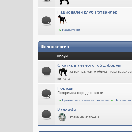
Национален клуб Ротвайлер
Важни теми !
Фелинология
Форум
С котка в леглото, общ форум
за всички, които обичат това грацио
котката.
Породи
Говорим за породите котки
Британска късокосместа котка
Персийска 
Изложби
С котка на изложба