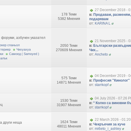
27 December 2018 - 0
178 Теми
в:
Продавам, разменям,
5382 Мнения
подарявам
от:
KARINA L
 форуми, азбучен указател
21 November 2025 - 0
окер спаньол
2050 Теми
в:
Български развъдниц
 териер
Чихуахуа
270609 Мнения
Чих...
ки
Самоед ( Samoyed )
от:
Ancheto
малък
04 December 2019 - 0
575 Теми
в:
Професия "Кинолог"
14871 Мнения
от:
starrkopf
04 July 2026 - 07:26 
1530 Теми
в:
* Колко са виновни бъ
ец
31907 Мнения
от:
starrkopf
22 March 2026 - 01:2
1624 Теми
за други неща
в:
Чекръкчия за куче
48011 Мнения
от:
mi6eto_i_ashley