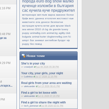
порода
еuro dog show
малко
кученце
изложби в българия
1:16 PM
cac
кучила
куче придружител
ветеринари
вип пъпи
варна
ваксини
болни
брфк
внос
данина
етология
жестокост към
животните
ела
донеси
безплатни
кастрации кучета котки
дом
връзки
black
sea winner 2010
ch bg
de grande luxery
puppy
animalbg.com
animal.bg
agility club
3:48 PM
bulgaria
animal kurier
dogkennelbg.com
fci
и за
апорт
бах
анимал
английски булдог
vip
puppy
без повод
Нови теми
4:29 PM
She's in your city
от
crowlyeh
Aug 06 2026 05:38 PM
Your city, your girls, your night
от
Ludnitsa
Jul 17 2026 11:16 PM
PM
Real girls from your area are waiting
лгарск...
от
aleksander
Jul 13 2026 08:41 PM
Find a girl to let loose with
от
aleksander
Jul 11 2026 07:20 PM
0 PM
Find a girl to share the night with
от
tech_pomeran
Jul 09 2026 02:01 PM