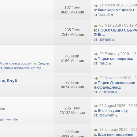
21 March 2018 - 06:3
107 Теми
в:
Кане корсо с диабет
9685 Мнения
от:
kaira3
08 May 2018 - 03:19 
235 Теми
в:
НОВО: ОБЩО СЪБРА
7547 Мнения
БНК ...
от:
slaviad
20 February 2019 - 1
46 Теми
в:
Търси се левретка.
4169 Мнения
от:
NeLy
Руска хрътка Борзой
Салуки
т, малка английска хрътка
23 November 2018 - 0
нд Клуб
72 Теми
в:
Търся Ландзеер или
8874 Мнения
Нюфаундленд
от:
drukman
06 August 2026 - 05:
235 Теми
ове
в:
She's in your city
23132 Мнения
от:
crowlyeh
dogs - Female
28 January 2019 - 02
95 Теми
в:
Шар-пей говорилня
4828 Мнения