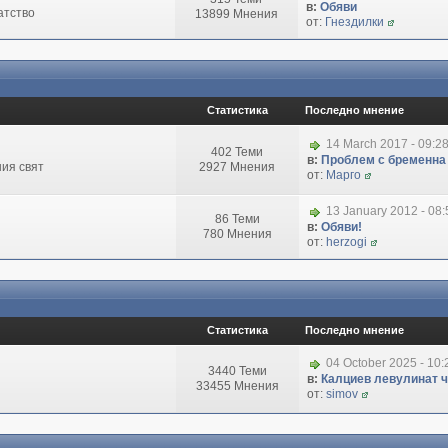
в:
Обяви
атство
13899 Мнения
от:
Гнездилки
Статистика
Последно мнение
14 March 2017 - 09:2
402 Теми
в:
Проблем с бременна
ия свят
2927 Мнения
от:
Марго
13 January 2012 - 08
86 Теми
в:
Обяви!
780 Мнения
от:
herzogi
Статистика
Последно мнение
04 October 2025 - 10
3440 Теми
в:
Калциев левулинат чи
33455 Мнения
от:
simov