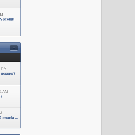
PM
Търсещи
3 PM
н покрив?
41 AM
)
PM
omania ...