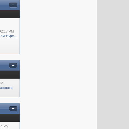
02:17 PM
си търс...
PM
пашката
:54 PM