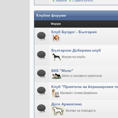
Хранене
Старите кучета
Клубни форуми
Форум
Клуб Булдог - България
Български Доберман клуб
Форум на клуба.
БКК "Мопс"
Мопс и неговите приятели
Клуб "Приятели на йоркширския т
Малкият голям Шампион
Дого Аржентино
Всичко за породата