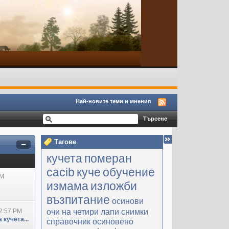
Най-новите теми и мнения
Тагове
кучета
померан
cacib
куче
обучение
PM
измама
изложби
възпитание
осинови
очи на четири лапи
снимки
2:57 PM
 кучета...
справочник
осиновено