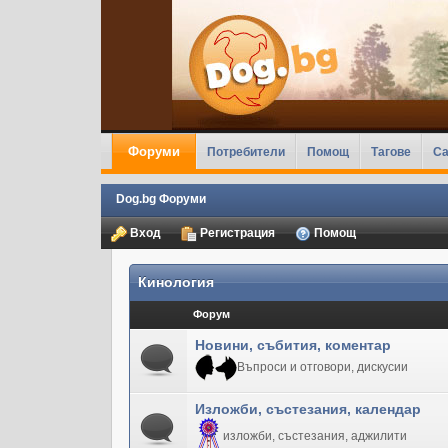
Форуми
Потребители
Помощ
Тагове
Ca
Dog.bg Форуми
Вход
Регистрация
Помощ
Кинология
Форум
Новини, събития, коментар
Въпроси и отговори, дискусии
Изложби, състезания, календар
изложби, състезания, аджилити