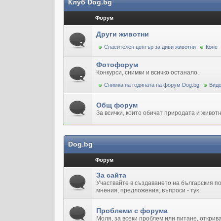
Клуб Dog.bg
Форум
Други животни
Спасителен център за диви животни
Коне
Фотофорум
Конкурси, снимки и всичко останало.
Снимка на годината на форум Dog.bg
Виде
Общ форум
За всички, които обичат природата и животн
Dog.bg
Форум
За сайта
Участвайте в създаването на българския 
мнения, предложения, въпроси - тук
Проблеми с форума
Моля, за всеки проблем или питане, открив