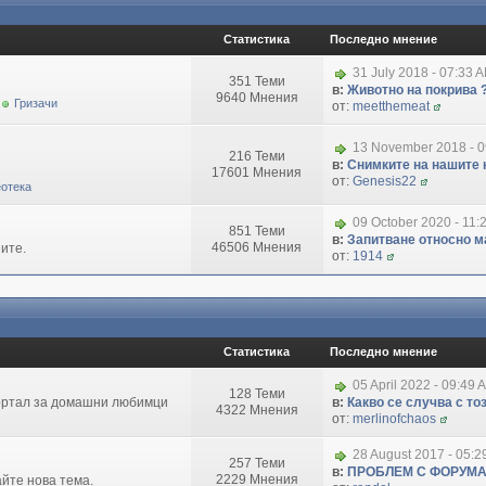
Статистика
Последно мнение
31 July 2018 - 07:33 
351 Теми
в:
Животно на покрива 
9640 Мнения
Гризачи
от:
meetthemeat
13 November 2018 - 
216 Теми
в:
Снимките на нашите 
17601 Мнения
от:
Genesis22
отека
09 October 2020 - 11:
851 Теми
в:
Запитване относно маг
46506 Мнения
ите.
от:
1914
Статистика
Последно мнение
05 April 2022 - 09:49 
128 Теми
портал за домашни любимци
в:
Какво се случва с т
4322 Мнения
от:
merlinofchaos
28 August 2017 - 05:
257 Теми
в:
ПРОБЛЕМ С ФОРУМ
2229 Мнения
айте нова тема.