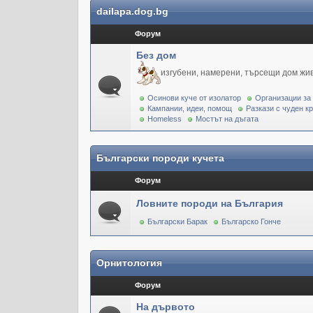
dailapa.dog.bg
Форум
Без дом
изгубени, намерени, търсещи дом жи
Осинови куче от изолатор
Организации за
Кампании, идеи, помощ
Разкази с чуден к
Homeless
Мостът на дъгата
Български породи кучета
Форум
Ловните породи на България
Български Барак
Българско Гонче
Орнитология
Форум
На дървото