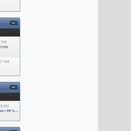
8 PM
 гупа
:57 AM
:25 AM
ст 99 %...