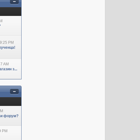
AM
?
09:25 PM
кученца!
27 AM
азин з...
AM
ози форум?
29 PM
А