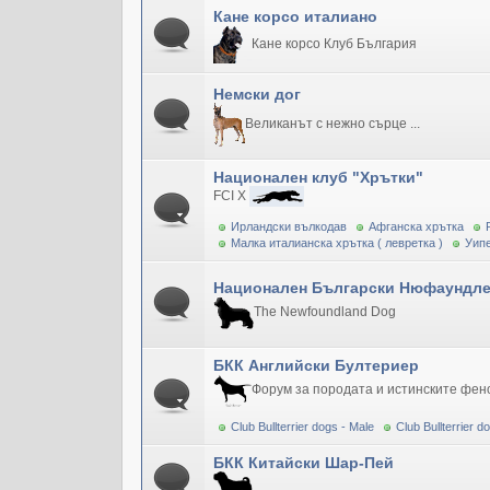
Кане корсо италиано
Кане корсо Клуб България
Немски дог
Великанът с нежно сърце ...
Национален клуб "Хрътки"
FCI X
Ирландски вълкодав
Афганска хрътка
Малка италианска хрътка ( левретка )
Уипе
Национален Български Нюфаундле
The Newfoundland Dog
БКК Английски Бултериер
Форум за породата и истинските фен
Club Bullterrier dogs - Male
Club Bullterrier 
БКК Китайски Шар-Пей