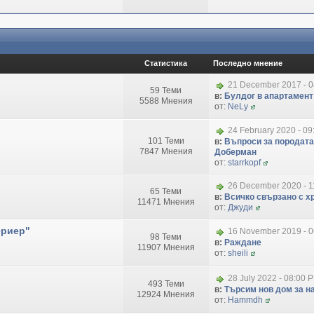
Статистика
Последно мнение
21 December 2017 - 
59 Теми
в:
Булдог в апартамент
5588 Мнения
от:
NeLy
24 February 2020 - 09
101 Теми
в:
Въпроси за породата
7847 Мнения
Доберман
от:
starrkopf
26 December 2020 - 1
65 Теми
в:
Всичко свързано с хр
11471 Мнения
от:
Джуди
ериер"
16 November 2019 - 
98 Теми
в:
Раждане
11907 Мнения
от:
sheili
28 July 2022 - 08:00 
493 Теми
в:
Търсим нов дом за на
12924 Мнения
от:
Hammdh