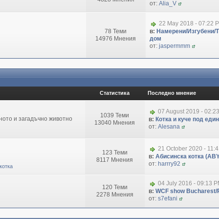
от:
Alia_V
22 May 2018 - 07:22 
78 Теми
в:
Намерени/Изгубени/
14976 Мнения
дом
от:
jaspermmm
Статистика
Последно мнение
07 August 2019 - 02:2
1039 Теми
зното и загадъчно животно
в:
Котка и куче под еди
13040 Мнения
от:
Alesana
21 October 2020 - 11:
123 Теми
в:
Абисинска котка (ABY
8117 Мнения
от:
harrry92
котка
04 July 2016 - 09:13 
120 Теми
в:
WCF show Bucharest/R
2278 Мнения
от:
s7efani