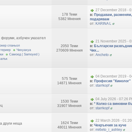
27 December 2018 - 0
178 Теми
в:
Продавам, разменям,
5382 Мнения
подарявам
от:
KARINA L
 форуми, азбучен указател
21 November 2025 - 0
окер спаньол
2050 Теми
в:
Български развъдниц
 териер
Чихуахуа
270609 Мнения
Чих...
ки
Самоед ( Samoyed )
от:
Ancheto
малък
04 December 2019 - 0
575 Теми
в:
Професия "Кинолог"
14871 Мнения
от:
starrkopf
04 July 2026 - 07:26 
1530 Теми
в:
* Колко са виновни бъ
ец
31907 Мнения
от:
starrkopf
22 March 2026 - 01:2
1624 Теми
за други неща
в:
Чекръкчия за куче
48011 Мнения
от:
mi6eto_i_ashley