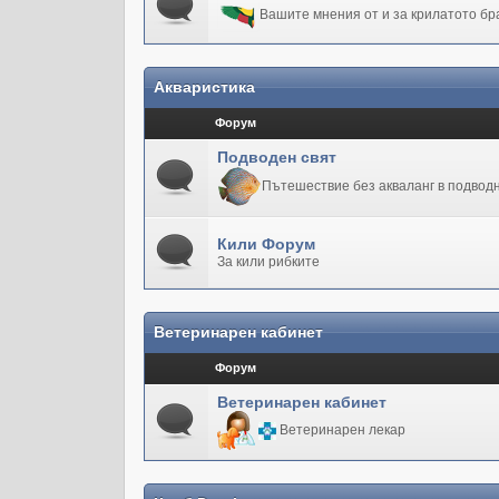
Вашите мнения от и за крилатото бр
Акваристика
Форум
Подводен свят
Пътешествие без акваланг в подводн
Кили Форум
За кили рибките
Ветеринарен кабинет
Форум
Ветеринарен кабинет
Ветеринарен лекар