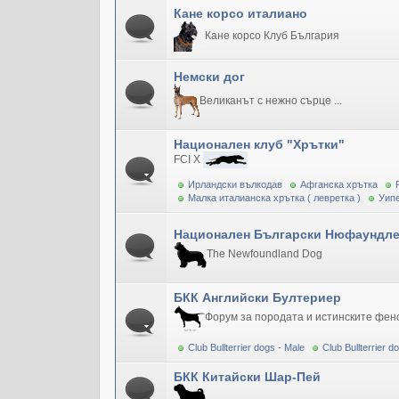
Кане корсо италиано
Кане корсо Клуб България
Немски дог
Великанът с нежно сърце ...
Национален клуб "Хрътки"
FCI X
Ирландски вълкодав
Афганска хрътка
Малка италианска хрътка ( левретка )
Уипе
Национален Български Нюфаундле
The Newfoundland Dog
БКК Английски Бултериер
Форум за породата и истинските фен
Club Bullterrier dogs - Male
Club Bullterrier 
БКК Китайски Шар-Пей