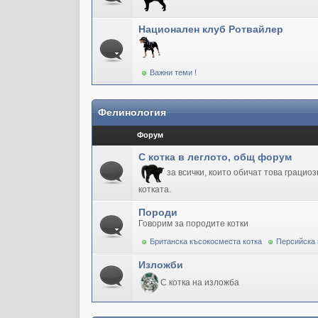
Национален клуб Ротвайлер
Важни теми !
Фелинология
Форум
С котка в леглото, общ форум
за всички, които обичат това грацио
котката.
Породи
Говорим за породите котки
Британска късокосместа котка
Персийска 
Изложби
С котка на изложба