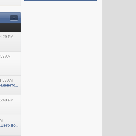
04:29 PM
:59 AM
1:53 AM
аненето...
06:40 PM
PM
шето До...