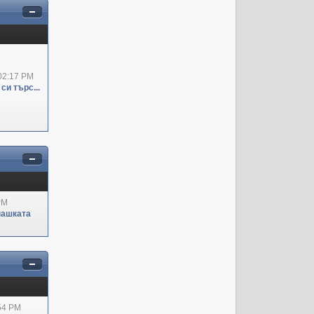
02:17 PM
си търс...
PM
пашката
:54 PM