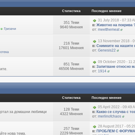
Статистика
Последно мнение
31 July 2018 - 07:33 
351 Теми
в:
Животно на покрива 
9640 Мнения
Гризачи
от:
meetthemeat
13 November 2018 - 
216 Теми
в:
Снимките на нашите 
17601 Мнения
от:
Genesis22
отека
09 October 2020 - 11:
851 Теми
в:
Запитване относно маг
46506 Мнения
ите.
от:
1914
Статистика
Последно мнение
05 April 2022 - 09:49 
128 Теми
портал за домашни любимци
в:
Какво се случва с т
4322 Мнения
от:
merlinofchaos
28 August 2017 - 05:
257 Теми
в:
ПРОБЛЕМ С ФОРУМ
2229 Мнения
айте нова тема.