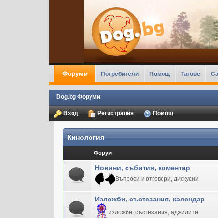
Форуми
Потребители
Помощ
Тагове
Ca
Dog.bg Форуми
Вход
Регистрация
Помощ
Кинология
Форум
Новини, събития, коментар
Въпроси и отговори, дискусии
Изложби, състезания, календар
изложби, състезания, аджилити