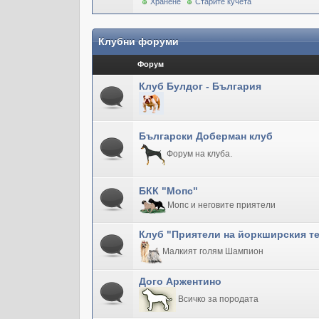
Хранене
Старите кучета
Клубни форуми
Форум
Клуб Булдог - България
Български Доберман клуб
Форум на клуба.
БКК "Мопс"
Мопс и неговите приятели
Клуб "Приятели на йоркширския т
Малкият голям Шампион
Дого Аржентино
Всичко за породата