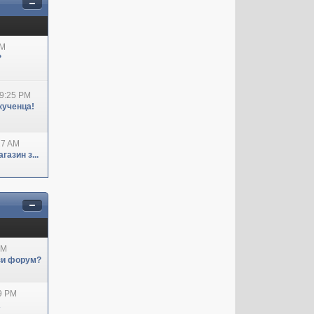
AM
?
09:25 PM
кученца!
27 AM
азин з...
AM
ози форум?
29 PM
А