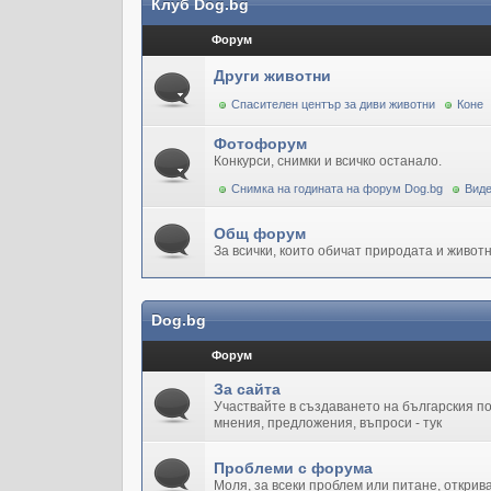
Клуб Dog.bg
Форум
Други животни
Спасителен център за диви животни
Коне
Фотофорум
Конкурси, снимки и всичко останало.
Снимка на годината на форум Dog.bg
Виде
Общ форум
За всички, които обичат природата и животн
Dog.bg
Форум
За сайта
Участвайте в създаването на българския 
мнения, предложения, въпроси - тук
Проблеми с форума
Моля, за всеки проблем или питане, открив