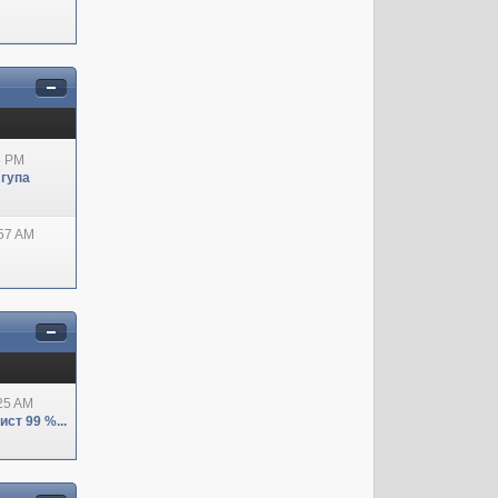
8 PM
 гупа
:57 AM
:25 AM
ст 99 %...