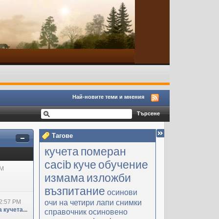
Най-новите теми и мнения
Тагове
кучета
померан
cacib
куче
обучение
PM
измама
изложби
възпитание
осинови
очи на четири лапи
снимки
2:57 PM
 кучета...
справочник
осиновено