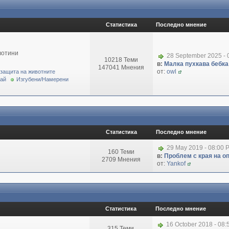
Статистика
Последно мнение
вотини
28 September 2025 - 
10218 Теми
в:
Малка пухкава бебка 
147041 Мнения
от:
owl
 защита на животните
рай
Изгубени/Намерени
Статистика
Последно мнение
29 May 2019 - 08:00 
160 Теми
в:
Проблем с края на о
2709 Мнения
от:
Yankof
Статистика
Последно мнение
16 October 2018 - 08
315 Теми