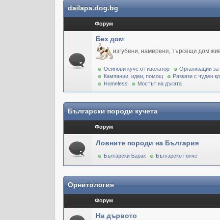
dailapa.dog.bg
Форум
Без дом
изгубени, намерени, търсещи дом жи
Осинови куче от изолатор
Организации за
Кампании, идеи, помощ
Разкази с чуден к
Homeless
Мостът на дъгата
Български породи кучета
Форум
Ловните породи на България
Български Барак
Българско Гонче
Орнитология
Форум
На дървото