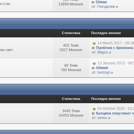
в:
Обяви
атство
13899 Мнения
от:
Гнездилки
Статистика
Последно мнение
14 March 2017 - 09:2
402 Теми
в:
Проблем с бременна
ия свят
2927 Мнения
от:
Марго
13 January 2012 - 08
86 Теми
в:
Обяви!
780 Мнения
от:
herzogi
Статистика
Последно мнение
04 October 2025 - 10
3440 Теми
в:
Калциев левулинат чи
33455 Мнения
от:
simov