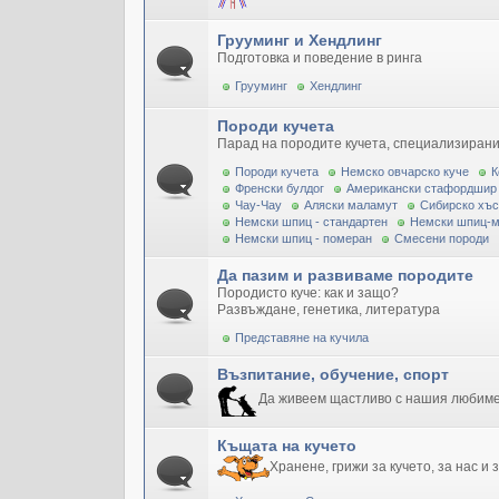
Грууминг и Хендлинг
Подготовка и поведение в ринга
Грууминг
Хендлинг
Породи кучета
Парад на породите кучета, специализирани
Породи кучета
Немско овчарско куче
К
Френски булдог
Американски стафордшир
Чау-Чау
Аляски маламут
Сибирско хъс
Немски шпиц - стандартен
Немски шпиц-
Немски шпиц - померан
Смесени породи
Да пазим и развиваме породите
Породисто куче: как и защо?
Развъждане, генетика, литература
Представяне на кучила
Възпитание, обучение, спорт
Да живеем щастливо с нашия любим
Къщата на кучето
Хранене, грижи за кучето, за нас и 