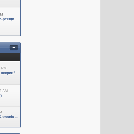
PM
Търсещи
3 PM
н покрив?
41 AM
)
PM
omania ...