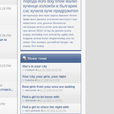
порода
еuro dog show
малко
кученце
изложби в българия
1:16 PM
cac
кучила
куче придружител
ветеринари
вип пъпи
варна
ваксини
болни
брфк
внос
данина
етология
жестокост към
животните
ела
донеси
безплатни
кастрации кучета котки
дом
връзки
black
sea winner 2010
ch bg
de grande luxery
puppy
animalbg.com
animal.bg
agility club
3:48 PM
bulgaria
animal kurier
dogkennelbg.com
fci
и за
апорт
бах
анимал
английски булдог
vip
puppy
без повод
Нови теми
4:29 PM
She's in your city
от
crowlyeh
Aug 06 2026 05:38 PM
Your city, your girls, your night
от
Ludnitsa
Jul 17 2026 11:16 PM
PM
Real girls from your area are waiting
лгарск...
от
aleksander
Jul 13 2026 08:41 PM
Find a girl to let loose with
от
aleksander
Jul 11 2026 07:20 PM
0 PM
Find a girl to share the night with
от
tech_pomeran
Jul 09 2026 02:01 PM