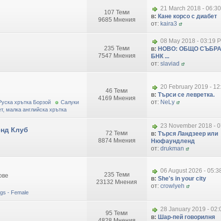
21 March 2018 - 06:3
107 Теми
в:
Кане корсо с диабет
9685 Мнения
от:
kaira3
08 May 2018 - 03:19 
235 Теми
в:
НОВО: ОБЩО СЪБРА
7547 Мнения
БНК ...
от:
slaviad
20 February 2019 - 1
46 Теми
в:
Търси се левретка.
4169 Мнения
от:
NeLy
Руска хрътка Борзой
Салуки
т, малка английска хрътка
23 November 2018 - 0
нд Клуб
72 Теми
в:
Търся Ландзеер или
8874 Мнения
Нюфаундленд
от:
drukman
06 August 2026 - 05:
235 Теми
ове
в:
She's in your city
23132 Мнения
от:
crowlyeh
dogs - Female
28 January 2019 - 02
95 Теми
в:
Шар-пей говорилня
4828 Мнения