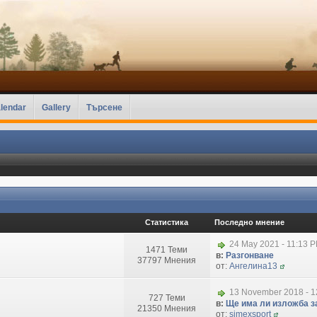
lendar
Gallery
Търсене
Статистика
Последно мнение
24 May 2021 - 11:13 
1471 Теми
в:
Разгонване
37797 Мнения
от:
Ангелина13
13 November 2018 - 1
727 Теми
в:
Ще има ли изложба за
21350 Мнения
от:
simexsport