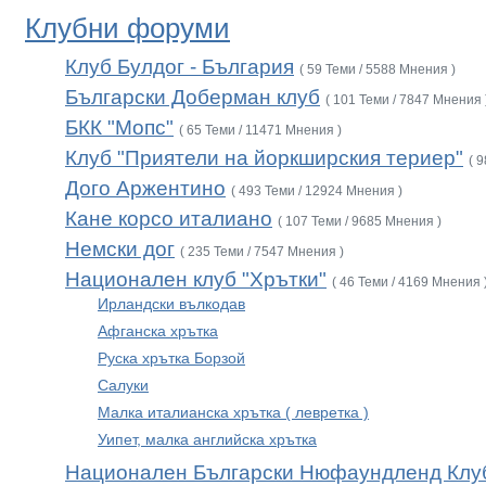
Клубни форуми
Клуб Булдог - България
( 59 Теми / 5588 Мнения )
Български Доберман клуб
( 101 Теми / 7847 Мнения 
БКК "Мопс"
( 65 Теми / 11471 Мнения )
Клуб "Приятели на йоркширския териер"
( 
Дого Аржентино
( 493 Теми / 12924 Мнения )
Кане корсо италиано
( 107 Теми / 9685 Мнения )
Немски дог
( 235 Теми / 7547 Мнения )
Национален клуб "Хрътки"
( 46 Теми / 4169 Мнения 
Ирландски вълкодав
Афганска хрътка
Руска хрътка Борзой
Салуки
Малка италианска хрътка ( левретка )
Уипет, малка английска хрътка
Национален Български Нюфаундленд Клу