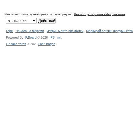
Използваш тема, проектирана за твоя браузър.
Кликни тук за ръчен избор на тема
Горе
Начало на Форуми
Изтрий моите бисквитки
Маркирай всички форуми като
Powered By
IP.Board
© 2026
IPS,
Inc
.
Облако тегов
© 2026
LastDragon
.