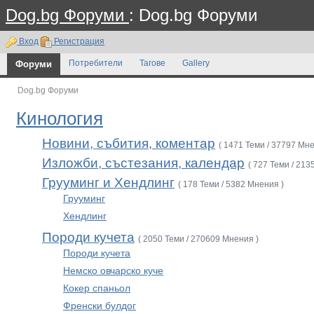
Dog.bg Форуми
: Dog.bg Форуми
Вход
Регистрация
Форуми
Потребители
Тагове
Gallery
Dog.bg Форуми
Кинология
Новини, събития, коментар
( 1471 Теми / 37797 Мне
Изложби, състезания, календар
( 727 Теми / 213
Грууминг и Хендлинг
( 178 Теми / 5382 Мнения )
Грууминг
Хендлинг
Породи кучета
( 2050 Теми / 270609 Мнения )
Породи кучета
Немско овчарско куче
Кокер спаньол
Френски булдог