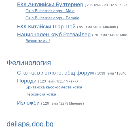
БКК Английски Бултериер
( 235 Теми / 23132 Мнения
Club Bullterrier dogs - Male
Club Bullterrier dogs - Female
БКК Китайски Шар-Пей
( 95 Теми / 4828 Мнения )
Национален клуб Ротвайлер
( 78 Теми / 14976 Мне
Важни теми !
Фелинология
С котка в леглото, общ форум
( 1039 Теми / 13040
Породи
( 123 Теми / 8117 Мнения )
Британска късокосместа котка
Персийска котка
Изложби
( 120 Теми / 2278 Мнения )
dailapa.dog.bg