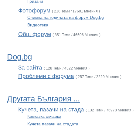
Гризачи
Фотофорум
( 216 Теми / 17601 Мнения )
Снимка на годината на форум Dog.bg
Видеотека
Общ форум
( 851 Теми / 46506 Мнения )
Dog.bg
За сайта
( 128 Теми / 4322 Мнения )
Проблеми с форума
( 257 Теми / 2229 Мнения )
Другата България ...
Кучета, пазачи на стада
( 132 Теми / 76978 Мнения )
Кавказка овчарка
Кучета пазачи на стадата