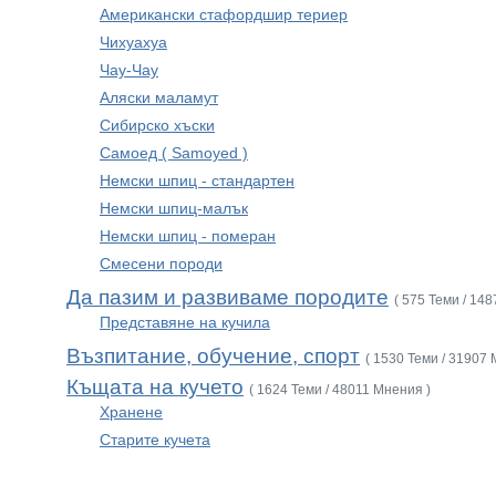
Американски стафордшир териер
Чихуахуа
Чау-Чау
Аляски маламут
Сибирско хъски
Самоед ( Samoyed )
Немски шпиц - стандартен
Немски шпиц-малък
Немски шпиц - померан
Смесени породи
Да пазим и развиваме породите
( 575 Теми / 14
Представяне на кучила
Възпитание, обучение, спорт
( 1530 Теми / 31907 
Къщата на кучето
( 1624 Теми / 48011 Мнения )
Хранене
Старите кучета