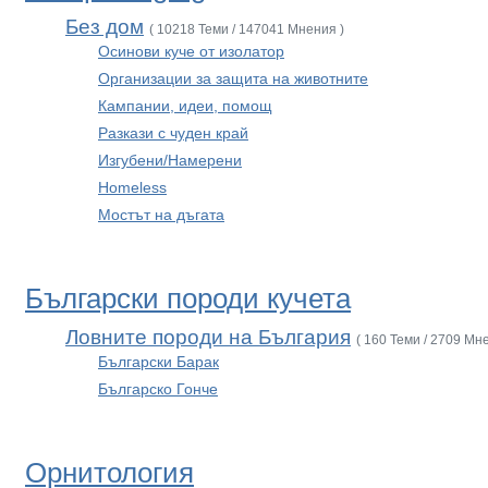
Без дом
( 10218 Теми / 147041 Мнения )
Осинови куче от изолатор
Организации за защита на животните
Кампании, идеи, помощ
Разкази с чуден край
Изгубени/Намерени
Homeless
Мостът на дъгата
Български породи кучета
Ловните породи на България
( 160 Теми / 2709 Мн
Български Барак
Българско Гонче
Орнитология