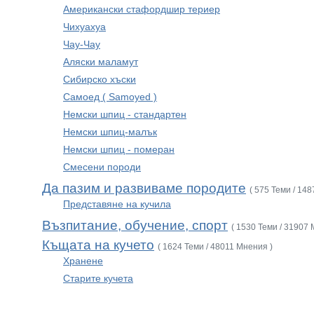
Американски стафордшир териер
Чихуахуа
Чау-Чау
Аляски маламут
Сибирско хъски
Самоед ( Samoyed )
Немски шпиц - стандартен
Немски шпиц-малък
Немски шпиц - померан
Смесени породи
Да пазим и развиваме породите
( 575 Теми / 14
Представяне на кучила
Възпитание, обучение, спорт
( 1530 Теми / 31907 
Къщата на кучето
( 1624 Теми / 48011 Мнения )
Хранене
Старите кучета