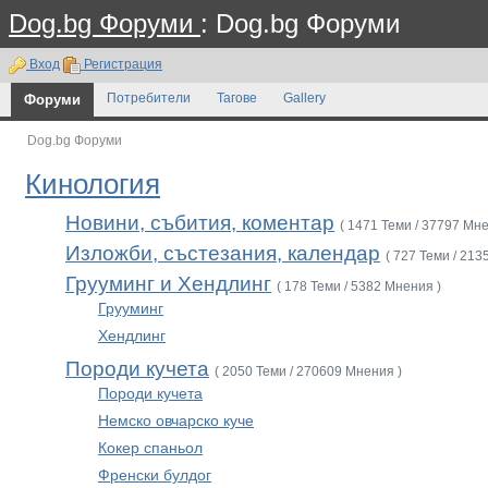
Dog.bg Форуми
: Dog.bg Форуми
Вход
Регистрация
Форуми
Потребители
Тагове
Gallery
Dog.bg Форуми
Кинология
Новини, събития, коментар
( 1471 Теми / 37797 Мне
Изложби, състезания, календар
( 727 Теми / 213
Грууминг и Хендлинг
( 178 Теми / 5382 Мнения )
Грууминг
Хендлинг
Породи кучета
( 2050 Теми / 270609 Мнения )
Породи кучета
Немско овчарско куче
Кокер спаньол
Френски булдог