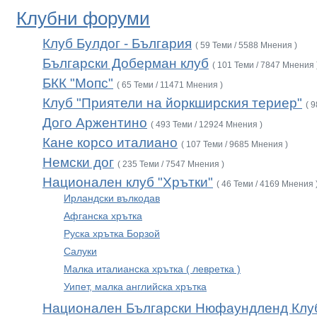
Клубни форуми
Клуб Булдог - България
( 59 Теми / 5588 Мнения )
Български Доберман клуб
( 101 Теми / 7847 Мнения 
БКК "Мопс"
( 65 Теми / 11471 Мнения )
Клуб "Приятели на йоркширския териер"
( 
Дого Аржентино
( 493 Теми / 12924 Мнения )
Кане корсо италиано
( 107 Теми / 9685 Мнения )
Немски дог
( 235 Теми / 7547 Мнения )
Национален клуб "Хрътки"
( 46 Теми / 4169 Мнения 
Ирландски вълкодав
Афганска хрътка
Руска хрътка Борзой
Салуки
Малка италианска хрътка ( левретка )
Уипет, малка английска хрътка
Национален Български Нюфаундленд Клу