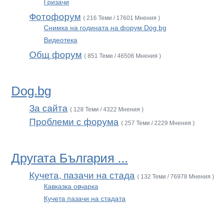
Гризачи
Фотофорум
( 216 Теми / 17601 Мнения )
Снимка на годината на форум Dog.bg
Видеотека
Общ форум
( 851 Теми / 46506 Мнения )
Dog.bg
За сайта
( 128 Теми / 4322 Мнения )
Проблеми с форума
( 257 Теми / 2229 Мнения )
Другата България ...
Кучета, пазачи на стада
( 132 Теми / 76978 Мнения )
Кавказка овчарка
Кучета пазачи на стадата