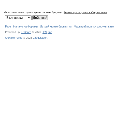
Използваш тема, проектирана за твоя браузър.
Кликни тук за ръчен избор на тема
Горе
Начало на Форуми
Изтрий моите бисквитки
Маркирай всички форуми като
Powered By
IP.Board
© 2026
IPS,
Inc
.
Облако тегов
© 2026
LastDragon
.