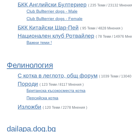
БКК Английски Бултериер
( 235 Теми / 23132 Мнения
Club Bullterrier dogs - Male
Club Bullterrier dogs - Female
БКК Китайски Шар-Пей
( 95 Теми / 4828 Мнения )
Национален клуб Ротвайлер
( 78 Теми / 14976 Мне
Важни теми !
Фелинология
С котка в леглото, общ форум
( 1039 Теми / 13040
Породи
( 123 Теми / 8117 Мнения )
Британска късокосместа котка
Персийска котка
Изложби
( 120 Теми / 2278 Мнения )
dailapa.dog.bg