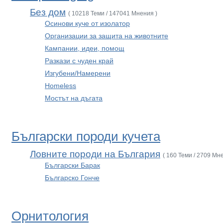
Без дом
( 10218 Теми / 147041 Мнения )
Осинови куче от изолатор
Организации за защита на животните
Кампании, идеи, помощ
Разкази с чуден край
Изгубени/Намерени
Homeless
Мостът на дъгата
Български породи кучета
Ловните породи на България
( 160 Теми / 2709 Мн
Български Барак
Българско Гонче
Орнитология