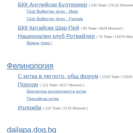
БКК Английски Бултериер
( 236 Теми / 23132 Мнения
Club Bullterrier dogs - Male
Club Bullterrier dogs - Female
БКК Китайски Шар-Пей
( 95 Теми / 4828 Мнения )
Национален клуб Ротвайлер
( 78 Теми / 14976 Мне
Важни теми !
Фелинология
С котка в леглото, общ форум
( 1039 Теми / 13040
Породи
( 123 Теми / 8117 Мнения )
Британска късокосместа котка
Персийска котка
Изложби
( 120 Теми / 2278 Мнения )
dailapa.dog.bg