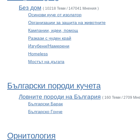
Без дом
( 10218 Теми / 147041 Мнения )
Осинови куче от изолатор
Организации за защита на животните
Кампании, идеи, помощ
Разкази с чуден край
Изгубени/Намерени
Homeless
Мостът на дъгата
Български породи кучета
Ловните породи на България
( 160 Теми / 2709 Мн
Български Барак
Българско Гонче
Орнитология