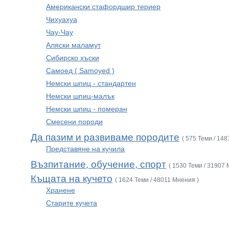
Американски стафордшир териер
Чихуахуа
Чау-Чау
Аляски маламут
Сибирско хъски
Самоед ( Samoyed )
Немски шпиц - стандартен
Немски шпиц-малък
Немски шпиц - померан
Смесени породи
Да пазим и развиваме породите
( 575 Теми / 14
Представяне на кучила
Възпитание, обучение, спорт
( 1530 Теми / 31907 
Къщата на кучето
( 1624 Теми / 48011 Мнения )
Хранене
Старите кучета