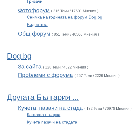
Гризачи
Фотофорум
( 216 Теми / 17601 Мнения )
Снимка на годината на форум Dog.bg
Видеотека
Общ форум
( 851 Теми / 46506 Мнения )
Dog.bg
За сайта
( 128 Теми / 4322 Мнения )
Проблеми с форума
( 257 Теми / 2229 Мнения )
Другата България ...
Кучета, пазачи на стада
( 132 Теми / 76978 Мнения )
Кавказка овчарка
Кучета пазачи на стадата