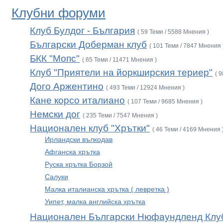
Клубни форуми
Клуб Булдог - България
( 59 Теми / 5588 Мнения )
Български Доберман клуб
( 101 Теми / 7847 Мнения 
БКК "Мопс"
( 65 Теми / 11471 Мнения )
Клуб "Приятели на йоркширския териер"
( 
Дого Аржентино
( 493 Теми / 12924 Мнения )
Кане корсо италиано
( 107 Теми / 9685 Мнения )
Немски дог
( 235 Теми / 7547 Мнения )
Национален клуб "Хрътки"
( 46 Теми / 4169 Мнения 
Ирландски вълкодав
Афганска хрътка
Руска хрътка Борзой
Салуки
Малка италианска хрътка ( левретка )
Уипет, малка английска хрътка
Национален Български Нюфаундленд Клу