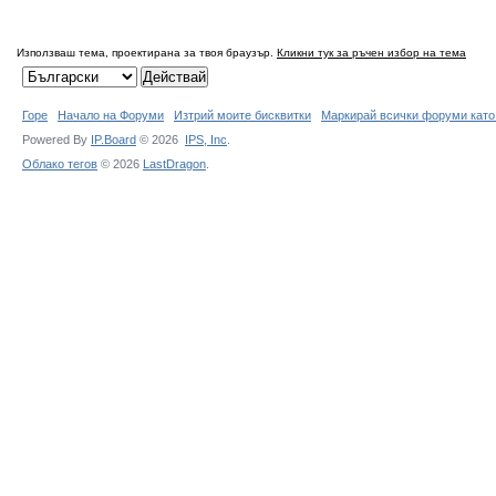
Използваш тема, проектирана за твоя браузър.
Кликни тук за ръчен избор на тема
Горе
Начало на Форуми
Изтрий моите бисквитки
Маркирай всички форуми като
Powered By
IP.Board
© 2026
IPS,
Inc
.
Облако тегов
© 2026
LastDragon
.