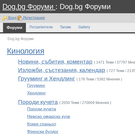
Dog.bg Форуми
: Dog.bg Форуми
Вход
Регистрация
Форуми
Потребители
Тагове
Gallery
Dog.bg Форуми
Кинология
Новини, събития, коментар
( 1471 Теми / 37797 Мне
Изложби, състезания, календар
( 727 Теми / 213
Грууминг и Хендлинг
( 178 Теми / 5382 Мнения )
Грууминг
Хендлинг
Породи кучета
( 2050 Теми / 270609 Мнения )
Породи кучета
Немско овчарско куче
Кокер спаньол
Френски булдог