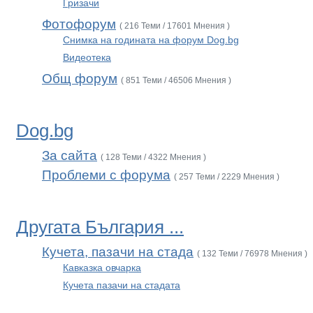
Гризачи
Фотофорум
( 216 Теми / 17601 Мнения )
Снимка на годината на форум Dog.bg
Видеотека
Общ форум
( 851 Теми / 46506 Мнения )
Dog.bg
За сайта
( 128 Теми / 4322 Мнения )
Проблеми с форума
( 257 Теми / 2229 Мнения )
Другата България ...
Кучета, пазачи на стада
( 132 Теми / 76978 Мнения )
Кавказка овчарка
Кучета пазачи на стадата