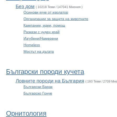
Без дом
( 10218 Теми / 147041 Мнения )
Осинови куче от изолатор
Организации за защита на животните
Кампании, идеи, помощ
Разкази с чуден край
Изгубени/Намерени
Homeless
Мостът на дъгата
Български породи кучета
Ловните породи на България
( 160 Теми / 2709 Мн
Български Барак
Българско Гонче
Орнитология