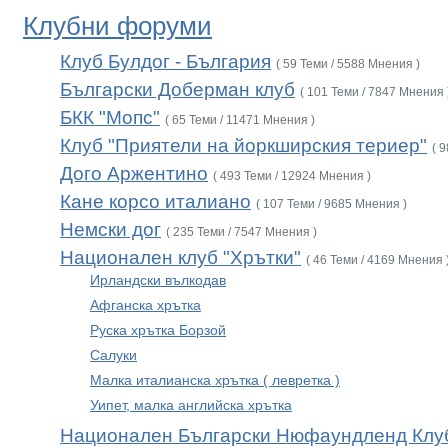
Клубни форуми
Клуб Булдог - България
( 59 Теми / 5588 Мнения )
Български Доберман клуб
( 101 Теми / 7847 Мнения 
БКК "Мопс"
( 65 Теми / 11471 Мнения )
Клуб "Приятели на йоркширския териер"
( 
Дого Аржентино
( 493 Теми / 12924 Мнения )
Кане корсо италиано
( 107 Теми / 9685 Мнения )
Немски дог
( 235 Теми / 7547 Мнения )
Национален клуб "Хрътки"
( 46 Теми / 4169 Мнения 
Ирландски вълкодав
Афганска хрътка
Руска хрътка Борзой
Салуки
Малка италианска хрътка ( левретка )
Уипет, малка английска хрътка
Национален Български Нюфаундленд Клу