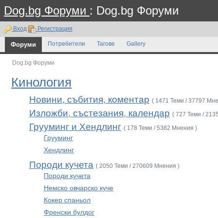
Dog.bg Форуми
: Dog.bg Форуми
Вход
Регистрация
Форуми
Потребители
Тагове
Gallery
Dog.bg Форуми
Кинология
Новини, събития, коментар
( 1471 Теми / 37797 Мне
Изложби, състезания, календар
( 727 Теми / 213
Грууминг и Хендлинг
( 178 Теми / 5382 Мнения )
Грууминг
Хендлинг
Породи кучета
( 2050 Теми / 270609 Мнения )
Породи кучета
Немско овчарско куче
Кокер спаньол
Френски булдог