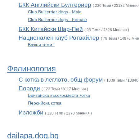
БКК Английски Бултериер
( 236 Теми / 23132 Мнения
Club Bullterrier dogs - Male
Club Bullterrier dogs - Female
БКК Китайски Шар-Пей
( 95 Теми / 4828 Мнения )
Национален клуб Ротвайлер
( 78 Теми / 14976 Мне
Важни теми !
Фелинология
С котка в леглото, общ форум
( 1039 Теми / 13040
Породи
( 123 Теми / 8117 Мнения )
Британска късокосместа котка
Персийска котка
Изложби
( 120 Теми / 2278 Мнения )
dailapa.dog.bg