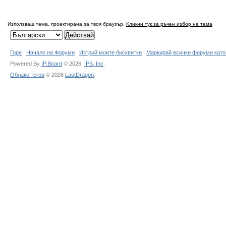
Използваш тема, проектирана за твоя браузър.
Кликни тук за ръчен избор на тема
Горе
Начало на Форуми
Изтрий моите бисквитки
Маркирай всички форуми като
Powered By
IP.Board
© 2026
IPS,
Inc
.
Облако тегов
© 2026
LastDragon
.