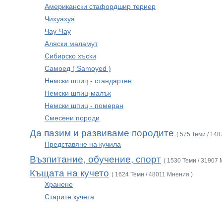
Американски стафордшир териер
Чихуахуа
Чау-Чау
Аляски маламут
Сибирско хъски
Самоед ( Samoyed )
Немски шпиц - стандартен
Немски шпиц-малък
Немски шпиц - померан
Смесени породи
Да пазим и развиваме породите
( 575 Теми / 14
Представяне на кучила
Възпитание, обучение, спорт
( 1530 Теми / 31907 
Къщата на кучето
( 1624 Теми / 48011 Мнения )
Хранене
Старите кучета