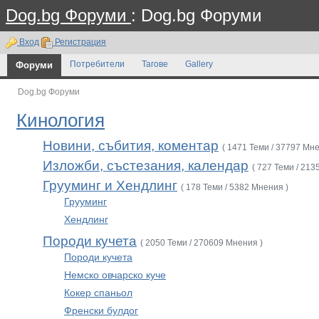
Dog.bg Форуми
: Dog.bg Форуми
Вход
Регистрация
Форуми
Потребители
Тагове
Gallery
Dog.bg Форуми
Кинология
Новини, събития, коментар
( 1471 Теми / 37797 Мне
Изложби, състезания, календар
( 727 Теми / 213
Грууминг и Хендлинг
( 178 Теми / 5382 Мнения )
Грууминг
Хендлинг
Породи кучета
( 2050 Теми / 270609 Мнения )
Породи кучета
Немско овчарско куче
Кокер спаньол
Френски булдог