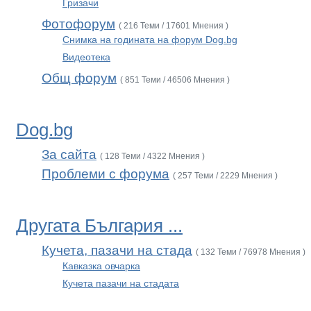
Гризачи
Фотофорум
( 216 Теми / 17601 Мнения )
Снимка на годината на форум Dog.bg
Видеотека
Общ форум
( 851 Теми / 46506 Мнения )
Dog.bg
За сайта
( 128 Теми / 4322 Мнения )
Проблеми с форума
( 257 Теми / 2229 Мнения )
Другата България ...
Кучета, пазачи на стада
( 132 Теми / 76978 Мнения )
Кавказка овчарка
Кучета пазачи на стадата