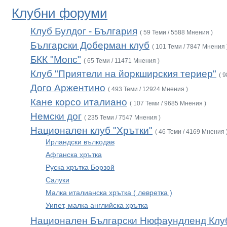
Клубни форуми
Клуб Булдог - България
( 59 Теми / 5588 Мнения )
Български Доберман клуб
( 101 Теми / 7847 Мнения 
БКК "Мопс"
( 65 Теми / 11471 Мнения )
Клуб "Приятели на йоркширския териер"
( 
Дого Аржентино
( 493 Теми / 12924 Мнения )
Кане корсо италиано
( 107 Теми / 9685 Мнения )
Немски дог
( 235 Теми / 7547 Мнения )
Национален клуб "Хрътки"
( 46 Теми / 4169 Мнения 
Ирландски вълкодав
Афганска хрътка
Руска хрътка Борзой
Салуки
Малка италианска хрътка ( левретка )
Уипет, малка английска хрътка
Национален Български Нюфаундленд Клу