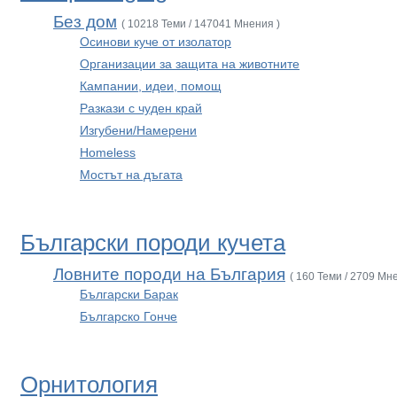
Без дом
( 10218 Теми / 147041 Мнения )
Осинови куче от изолатор
Организации за защита на животните
Кампании, идеи, помощ
Разкази с чуден край
Изгубени/Намерени
Homeless
Мостът на дъгата
Български породи кучета
Ловните породи на България
( 160 Теми / 2709 Мн
Български Барак
Българско Гонче
Орнитология