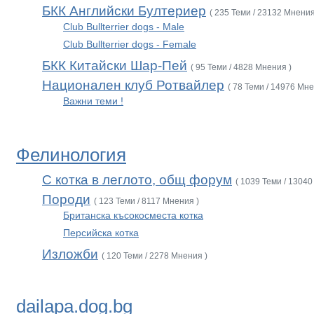
БКК Английски Бултериер
( 235 Теми / 23132 Мнения
Club Bullterrier dogs - Male
Club Bullterrier dogs - Female
БКК Китайски Шар-Пей
( 95 Теми / 4828 Мнения )
Национален клуб Ротвайлер
( 78 Теми / 14976 Мне
Важни теми !
Фелинология
С котка в леглото, общ форум
( 1039 Теми / 13040
Породи
( 123 Теми / 8117 Мнения )
Британска късокосместа котка
Персийска котка
Изложби
( 120 Теми / 2278 Мнения )
dailapa.dog.bg