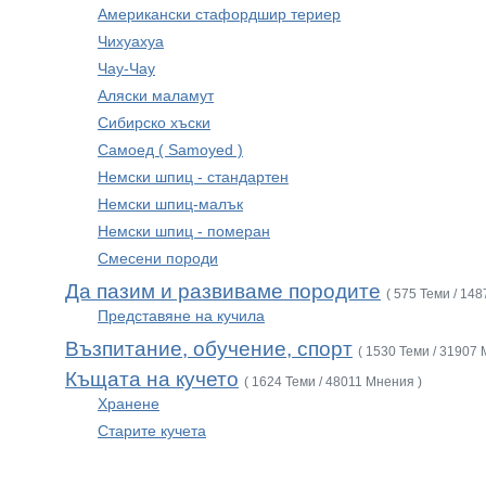
Американски стафордшир териер
Чихуахуа
Чау-Чау
Аляски маламут
Сибирско хъски
Самоед ( Samoyed )
Немски шпиц - стандартен
Немски шпиц-малък
Немски шпиц - померан
Смесени породи
Да пазим и развиваме породите
( 575 Теми / 14
Представяне на кучила
Възпитание, обучение, спорт
( 1530 Теми / 31907 
Къщата на кучето
( 1624 Теми / 48011 Мнения )
Хранене
Старите кучета