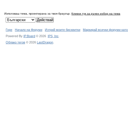
Използваш тема, проектирана за твоя браузър.
Кликни тук за ръчен избор на тема
Горе
Начало на Форуми
Изтрий моите бисквитки
Маркирай всички форуми като
Powered By
IP.Board
© 2026
IPS,
Inc
.
Облако тегов
© 2026
LastDragon
.