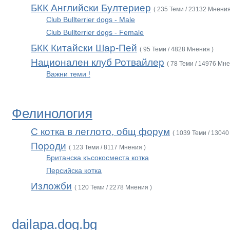
БКК Английски Бултериер
( 235 Теми / 23132 Мнения
Club Bullterrier dogs - Male
Club Bullterrier dogs - Female
БКК Китайски Шар-Пей
( 95 Теми / 4828 Мнения )
Национален клуб Ротвайлер
( 78 Теми / 14976 Мне
Важни теми !
Фелинология
С котка в леглото, общ форум
( 1039 Теми / 13040
Породи
( 123 Теми / 8117 Мнения )
Британска късокосместа котка
Персийска котка
Изложби
( 120 Теми / 2278 Мнения )
dailapa.dog.bg