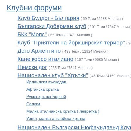
Клубни форуми
Клуб Булдог - България
( 59 Теми / 5588 Мнения )
Български Доберман клуб
( 101 Теми / 7847 Мнения 
БКК "Мопс"
( 65 Теми / 11471 Мнения )
Клуб "Приятели на йоркширския териер"
( 
Дого Аржентино
( 493 Теми / 12924 Мнения )
Кане корсо италиано
( 107 Теми / 9685 Мнения )
Немски дог
( 235 Теми / 7547 Мнения )
Национален клуб "Хрътки"
( 46 Теми / 4169 Мнения 
Ирландски вълкодав
Афганска хрътка
Руска хрътка Борзой
Салуки
Малка италианска хрътка ( левретка )
Уипет, малка английска хрътка
Национален Български Нюфаундленд Клу