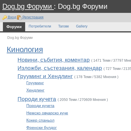
Dog.bg Форуми
: Dog.bg Форуми
Вход
Регистрация
Форуми
Потребители
Тагове
Gallery
Dog.bg Форуми
Кинология
Новини, събития, коментар
( 1471 Теми / 37797 Мне
Изложби, състезания, календар
( 727 Теми / 213
Грууминг и Хендлинг
( 178 Теми / 5382 Мнения )
Грууминг
Хендлинг
Породи кучета
( 2050 Теми / 270609 Мнения )
Породи кучета
Немско овчарско куче
Кокер спаньол
Френски булдог