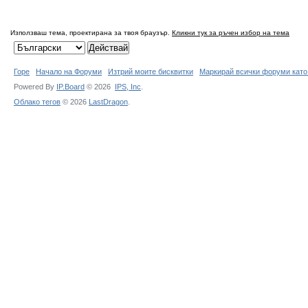
Използваш тема, проектирана за твоя браузър.
Кликни тук за ръчен избор на тема
Горе
Начало на Форуми
Изтрий моите бисквитки
Маркирай всички форуми като
Powered By
IP.Board
© 2026
IPS,
Inc
.
Облако тегов
© 2026
LastDragon
.