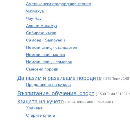
Американски стафордшир териер
Чихуахуа
Чау-Чау
Аляски маламут
Сибирско хъски
Самоед ( Samoyed )
Немски шпиц - стандартен
Немски шпиц-малък
Немски шпиц - померан
Смесени породи
Да пазим и развиваме породите
( 575 Теми / 14
Представяне на кучила
Възпитание, обучение, спорт
( 1530 Теми / 31907 
Къщата на кучето
( 1624 Теми / 48011 Мнения )
Хранене
Старите кучета