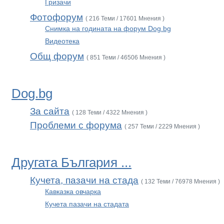
Гризачи
Фотофорум
( 216 Теми / 17601 Мнения )
Снимка на годината на форум Dog.bg
Видеотека
Общ форум
( 851 Теми / 46506 Мнения )
Dog.bg
За сайта
( 128 Теми / 4322 Мнения )
Проблеми с форума
( 257 Теми / 2229 Мнения )
Другата България ...
Кучета, пазачи на стада
( 132 Теми / 76978 Мнения )
Кавказка овчарка
Кучета пазачи на стадата