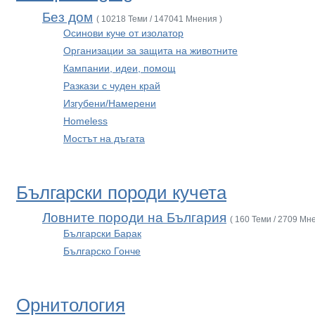
Без дом
( 10218 Теми / 147041 Мнения )
Осинови куче от изолатор
Организации за защита на животните
Кампании, идеи, помощ
Разкази с чуден край
Изгубени/Намерени
Homeless
Мостът на дъгата
Български породи кучета
Ловните породи на България
( 160 Теми / 2709 Мн
Български Барак
Българско Гонче
Орнитология