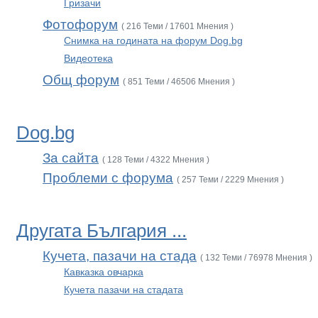
Гризачи
Фотофорум
( 216 Теми / 17601 Мнения )
Снимка на годината на форум Dog.bg
Видеотека
Общ форум
( 851 Теми / 46506 Мнения )
Dog.bg
За сайта
( 128 Теми / 4322 Мнения )
Проблеми с форума
( 257 Теми / 2229 Мнения )
Другата България ...
Кучета, пазачи на стада
( 132 Теми / 76978 Мнения )
Кавказка овчарка
Кучета пазачи на стадата