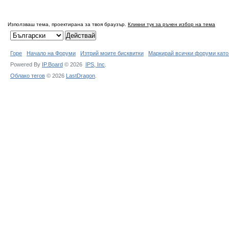
Използваш тема, проектирана за твоя браузър.
Кликни тук за ръчен избор на тема
Горе
Начало на Форуми
Изтрий моите бисквитки
Маркирай всички форуми като
Powered By
IP.Board
© 2026
IPS,
Inc
.
Облако тегов
© 2026
LastDragon
.