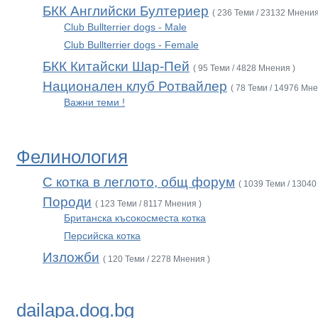
БКК Английски Бултериер
( 236 Теми / 23132 Мнения
Club Bullterrier dogs - Male
Club Bullterrier dogs - Female
БКК Китайски Шар-Пей
( 95 Теми / 4828 Мнения )
Национален клуб Ротвайлер
( 78 Теми / 14976 Мне
Важни теми !
Фелинология
С котка в леглото, общ форум
( 1039 Теми / 13040
Породи
( 123 Теми / 8117 Мнения )
Британска късокосместа котка
Персийска котка
Изложби
( 120 Теми / 2278 Мнения )
dailapa.dog.bg