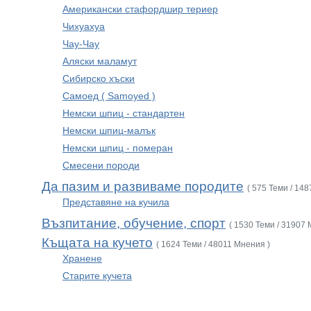
Американски стафордшир териер
Чихуахуа
Чау-Чау
Аляски маламут
Сибирско хъски
Самоед ( Samoyed )
Немски шпиц - стандартен
Немски шпиц-малък
Немски шпиц - померан
Смесени породи
Да пазим и развиваме породите
( 575 Теми / 14
Представяне на кучила
Възпитание, обучение, спорт
( 1530 Теми / 31907 
Къщата на кучето
( 1624 Теми / 48011 Мнения )
Хранене
Старите кучета