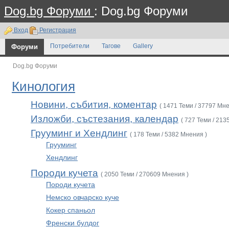
Dog.bg Форуми
: Dog.bg Форуми
Вход
Регистрация
Форуми
Потребители
Тагове
Gallery
Dog.bg Форуми
Кинология
Новини, събития, коментар
( 1471 Теми / 37797 Мне
Изложби, състезания, календар
( 727 Теми / 213
Грууминг и Хендлинг
( 178 Теми / 5382 Мнения )
Грууминг
Хендлинг
Породи кучета
( 2050 Теми / 270609 Мнения )
Породи кучета
Немско овчарско куче
Кокер спаньол
Френски булдог