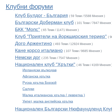
Клубни форуми
Клуб Булдог - България
( 59 Теми / 5588 Мнения )
Български Доберман клуб
( 101 Теми / 7847 Мнения 
БКК "Мопс"
( 65 Теми / 11471 Мнения )
Клуб "Приятели на йоркширския териер"
( 
Дого Аржентино
( 493 Теми / 12924 Мнения )
Кане корсо италиано
( 107 Теми / 9685 Мнения )
Немски дог
( 235 Теми / 7547 Мнения )
Национален клуб "Хрътки"
( 46 Теми / 4169 Мнения 
Ирландски вълкодав
Афганска хрътка
Руска хрътка Борзой
Салуки
Малка италианска хрътка ( левретка )
Уипет, малка английска хрътка
Национален Български Нюфаундленд Клу