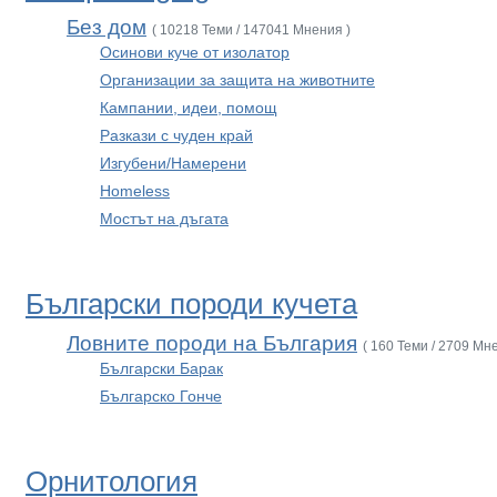
Без дом
( 10218 Теми / 147041 Мнения )
Осинови куче от изолатор
Организации за защита на животните
Кампании, идеи, помощ
Разкази с чуден край
Изгубени/Намерени
Homeless
Мостът на дъгата
Български породи кучета
Ловните породи на България
( 160 Теми / 2709 Мн
Български Барак
Българско Гонче
Орнитология