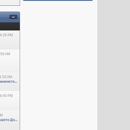
04:29 PM
:59 AM
1:53 AM
аненето...
06:40 PM
PM
шето До...