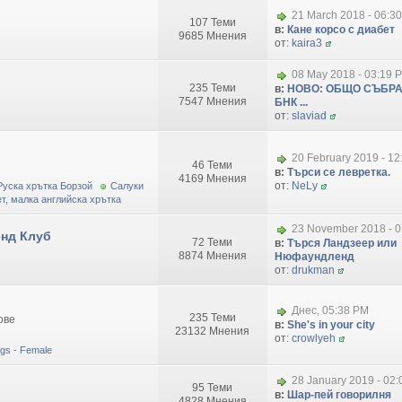
21 March 2018 - 06:3
107 Теми
в:
Кане корсо с диабет
9685 Мнения
от:
kaira3
08 May 2018 - 03:19 
235 Теми
в:
НОВО: ОБЩО СЪБРА
7547 Мнения
БНК ...
от:
slaviad
20 February 2019 - 1
46 Теми
в:
Търси се левретка.
4169 Мнения
от:
NeLy
Руска хрътка Борзой
Салуки
т, малка английска хрътка
23 November 2018 - 0
нд Клуб
72 Теми
в:
Търся Ландзеер или
8874 Мнения
Нюфаундленд
от:
drukman
Днес, 05:38 PM
235 Теми
ове
в:
She's in your city
23132 Мнения
от:
crowlyeh
dogs - Female
28 January 2019 - 02
95 Теми
в:
Шар-пей говорилня
4828 Мнения