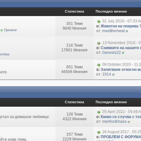
Статистика
Последно мнение
31 July 2018 - 07:33 
351 Теми
в:
Животно на покрива 
9640 Мнения
Гризачи
от:
meetthemeat
13 November 2018 - 
216 Теми
в:
Снимките на нашите 
17601 Мнения
от:
Genesis22
отека
09 October 2020 - 11:
851 Теми
в:
Запитване относно маг
46506 Мнения
ите.
от:
1914
Статистика
Последно мнение
05 April 2022 - 09:49 
128 Теми
портал за домашни любимци
в:
Какво се случва с т
4322 Мнения
от:
merlinofchaos
28 August 2017 - 05:
257 Теми
в:
ПРОБЛЕМ С ФОРУМ
2229 Мнения
айте нова тема.