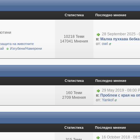
Статистика
Последно мнение
вотини
28 September 2025 - 
10218 Теми
в:
Малка пухкава бебка 
147041 Мнения
от:
owl
 защита на животните
рай
Изгубени/Намерени
Статистика
Последно мнение
29 May 2019 - 08:00 
160 Теми
в:
Проблем с края на о
2709 Мнения
от:
Yankof
Статистика
Последно мнение
16 October 2018 - 08
315 Теми