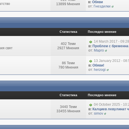
в:
Обяви
атство
13899 Мнения
от:
Гнездилки
Статистика
Последно мнение
14 March 2017 - 09:2
402 Теми
в:
Проблем с бременна
ия свят
2927 Мнения
от:
Марго
13 January 2012 - 08
86 Теми
в:
Обяви!
780 Мнения
от:
herzogi
Статистика
Последно мнение
04 October 2025 - 10
3440 Теми
в:
Калциев левулинат чи
33455 Мнения
от:
simov