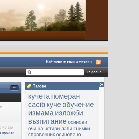
Най-новите теми и мнения
Тагове
кучета
померан
cacib
куче
обучение
PM
измама
изложби
възпитание
осинови
очи на четири лапи
снимки
2:57 PM
 кучета...
справочник
осиновено