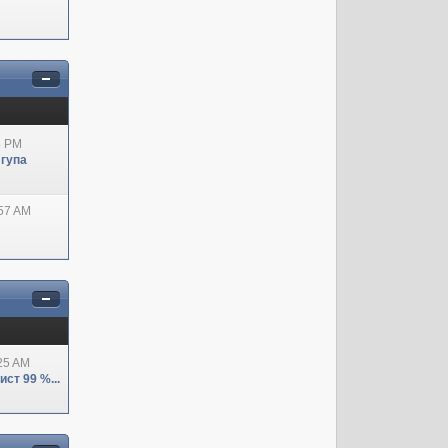
8 PM
 гупа
:57 AM
:25 AM
ст 99 %...