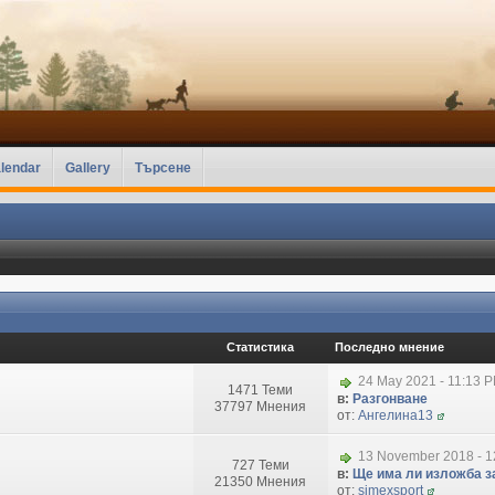
lendar
Gallery
Търсене
Статистика
Последно мнение
24 May 2021 - 11:13 
1471 Теми
в:
Разгонване
37797 Мнения
от:
Ангелина13
13 November 2018 - 1
727 Теми
в:
Ще има ли изложба за
21350 Мнения
от:
simexsport