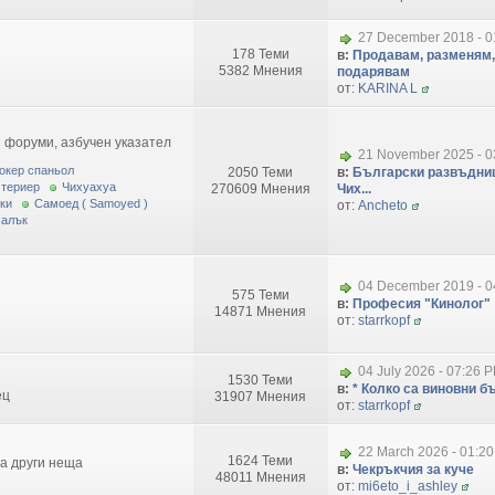
27 December 2018 - 0
178 Теми
в:
Продавам, разменям,
5382 Мнения
подарявам
от:
KARINA L
 форуми, азбучен указател
21 November 2025 - 0
окер спаньол
2050 Теми
в:
Български развъдниц
 териер
Чихуахуа
270609 Мнения
Чих...
ки
Самоед ( Samoyed )
от:
Ancheto
малък
04 December 2019 - 0
575 Теми
в:
Професия "Кинолог"
14871 Мнения
от:
starrkopf
04 July 2026 - 07:26 
1530 Теми
в:
* Колко са виновни бъ
ец
31907 Мнения
от:
starrkopf
22 March 2026 - 01:2
1624 Теми
за други неща
в:
Чекръкчия за куче
48011 Мнения
от:
mi6eto_i_ashley