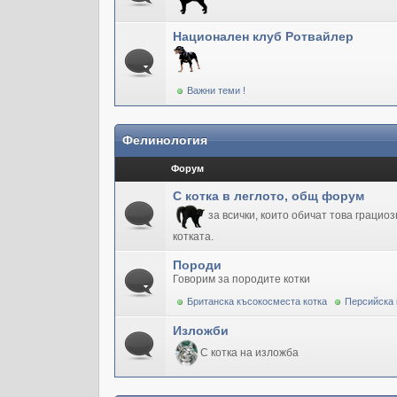
Национален клуб Ротвайлер
Важни теми !
Фелинология
Форум
С котка в леглото, общ форум
за всички, които обичат това грацио
котката.
Породи
Говорим за породите котки
Британска късокосместа котка
Персийска 
Изложби
С котка на изложба