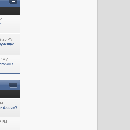
AM
?
09:25 PM
кученца!
27 AM
азин з...
AM
ози форум?
29 PM
А