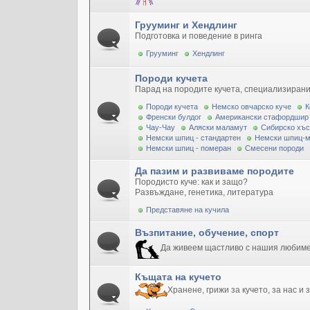
Грууминг и Хендлинг
Подготовка и поведение в ринга
Грууминг
Хендлинг
Породи кучета
Парад на породите кучета, специализирани
Породи кучета
Немско овчарско куче
К
Френски булдог
Американски стафордшир
Чау-Чау
Аляски маламут
Сибирско хъс
Немски шпиц - стандартен
Немски шпиц-
Немски шпиц - померан
Смесени породи
Да пазим и развиваме породите
Породисто куче: как и защо?
Развъждане, генетика, литература
Представяне на кучила
Възпитание, обучение, спорт
Да живеем щастливо с нашия любим
Къщата на кучето
Хранене, грижи за кучето, за нас и 