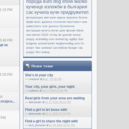
порода
еuro dog show
малко
кученце
изложби в българия
1:16 PM
cac
кучила
куче придружител
ветеринари
вип пъпи
варна
ваксини
болни
брфк
внос
данина
етология
жестокост към
животните
ела
донеси
безплатни
кастрации кучета котки
дом
връзки
black
sea winner 2010
ch bg
de grande luxery
puppy
animalbg.com
animal.bg
agility club
3:48 PM
bulgaria
animal kurier
dogkennelbg.com
fci
и за
апорт
бах
анимал
английски булдог
vip
puppy
без повод
Нови теми
4:29 PM
She's in your city
от
crowlyeh
Днес, 05:38 PM
Your city, your girls, your night
от
Ludnitsa
Jul 17 2026 11:16 PM
PM
Real girls from your area are waiting
лгарск...
от
aleksander
Jul 13 2026 08:41 PM
Find a girl to let loose with
от
aleksander
Jul 11 2026 07:20 PM
0 PM
Find a girl to share the night with
от
tech_pomeran
Jul 09 2026 02:01 PM