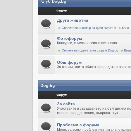
Клуб Dog.bg
Форум
Други животни
Спасителен център за диви животни
Коне
Фотофорум
Конкурси, снимки и всичко останало.
Снимка на годината на форум Dog.bg
Виде
Общ форум
За всички, които обичат природата и животн
Dog.bg
Форум
За сайта
Участвайте в създаването на българския 
мнения, предложения, въпроси - тук
Проблеми с форума
Моля, за всеки проблем или питане, открив