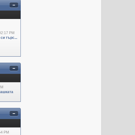
02:17 PM
си търс...
PM
пашката
:54 PM