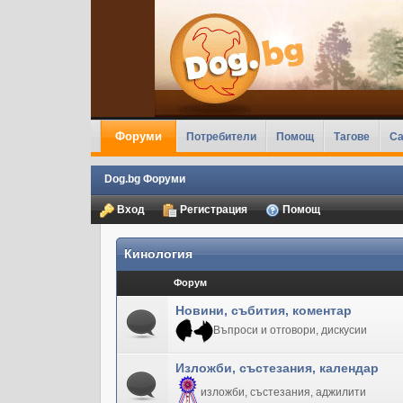
Форуми
Потребители
Помощ
Тагове
Ca
Dog.bg Форуми
Вход
Регистрация
Помощ
Кинология
Форум
Новини, събития, коментар
Въпроси и отговори, дискусии
Изложби, състезания, календар
изложби, състезания, аджилити