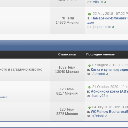
от:
Alia_V
22 May 2018 - 07:22 
78 Теми
в:
Намерени/Изгубени/
14976 Мнения
дом
от:
jaspermmm
Статистика
Последно мнение
07 August 2019 - 02:2
1039 Теми
зното и загадъчно животно
в:
Котка и куче под еди
13040 Мнения
от:
Alesana
21 October 2020 - 11:
123 Теми
в:
Абисинска котка (ABY
8117 Мнения
от:
harrry92
котка
04 July 2016 - 09:13 
120 Теми
в:
WCF show Bucharest/R
2278 Мнения
от:
s7efani