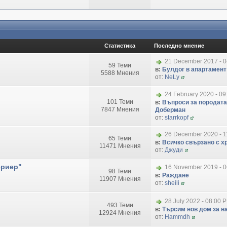
Статистика
Последно мнение
21 December 2017 - 
59 Теми
в:
Булдог в апартамент
5588 Мнения
от:
NeLy
24 February 2020 - 09
101 Теми
в:
Въпроси за породата
7847 Мнения
Доберман
от:
starrkopf
26 December 2020 - 1
65 Теми
в:
Всичко свързано с хр
11471 Мнения
от:
Джуди
ериер"
16 November 2019 - 
98 Теми
в:
Раждане
11907 Мнения
от:
sheili
28 July 2022 - 08:00 
493 Теми
в:
Търсим нов дом за на
12924 Мнения
от:
Hammdh