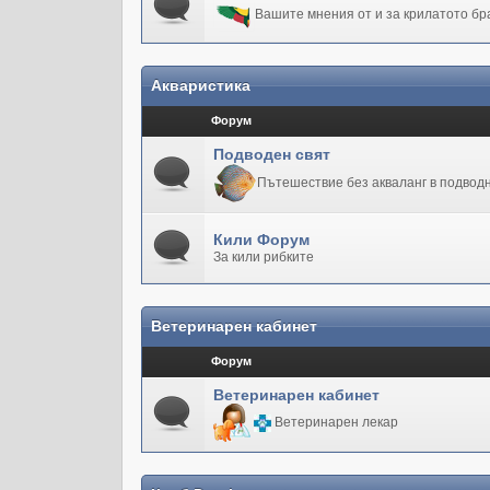
Вашите мнения от и за крилатото бр
Акваристика
Форум
Подводен свят
Пътешествие без акваланг в подводн
Кили Форум
За кили рибките
Ветеринарен кабинет
Форум
Ветеринарен кабинет
Ветеринарен лекар