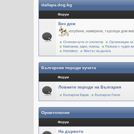
dailapa.dog.bg
Форум
Без дом
изгубени, намерени, търсещи дом жи
Осинови куче от изолатор
Организации за
Кампании, идеи, помощ
Разкази с чуден к
Homeless
Мостът на дъгата
Български породи кучета
Форум
Ловните породи на България
Български Барак
Българско Гонче
Орнитология
Форум
На дървото