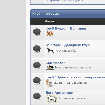
Хранене
Старите кучета
Клубни форуми
Форум
Клуб Булдог - България
Български Доберман клуб
Форум на клуба.
БКК "Мопс"
Мопс и неговите приятели
Клуб "Приятели на йоркширския т
Малкият голям Шампион
Дого Аржентино
Всичко за породата