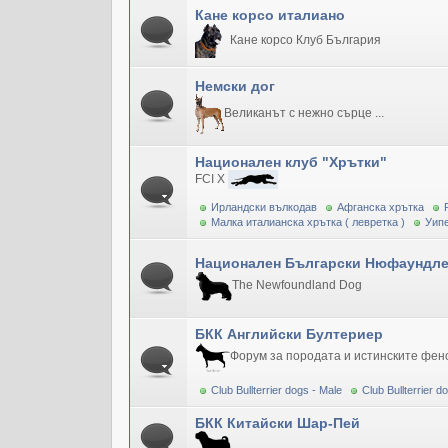
Кане корсо италиано
Кане корсо Клуб България
Немски дог
Великанът с нежно сърце ...
Национален клуб "Хрътки"
FCI X
Ирландски вълкодав
Афганска хрътка
Малка италианска хрътка ( левретка )
Уипе
Национален Български Нюфаундле
The Newfoundland Dog
БКК Английски Бултериер
Форум за породата и истинските фен
Club Bullterrier dogs - Male
Club Bullterrier 
БКК Китайски Шар-Пей