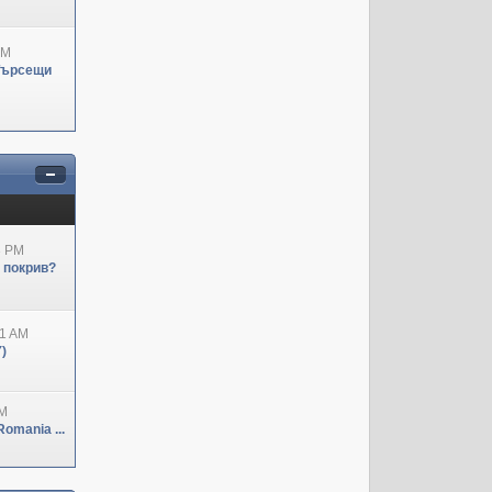
PM
Търсещи
3 PM
н покрив?
41 AM
)
PM
omania ...