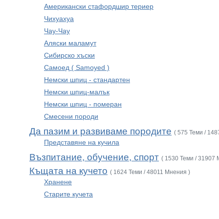
Американски стафордшир териер
Чихуахуа
Чау-Чау
Аляски маламут
Сибирско хъски
Самоед ( Samoyed )
Немски шпиц - стандартен
Немски шпиц-малък
Немски шпиц - померан
Смесени породи
Да пазим и развиваме породите
( 575 Теми / 14
Представяне на кучила
Възпитание, обучение, спорт
( 1530 Теми / 31907 
Къщата на кучето
( 1624 Теми / 48011 Мнения )
Хранене
Старите кучета