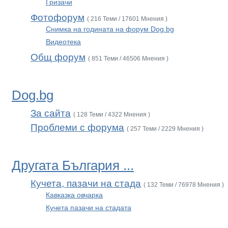
Гризачи
Фотофорум
( 216 Теми / 17601 Мнения )
Снимка на годината на форум Dog.bg
Видеотека
Общ форум
( 851 Теми / 46506 Мнения )
Dog.bg
За сайта
( 128 Теми / 4322 Мнения )
Проблеми с форума
( 257 Теми / 2229 Мнения )
Другата България ...
Кучета, пазачи на стада
( 132 Теми / 76978 Мнения )
Кавказка овчарка
Кучета пазачи на стадата