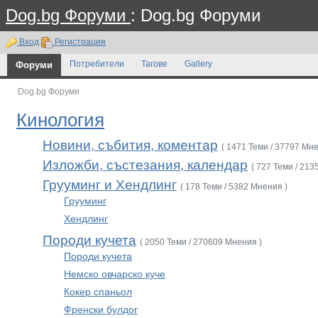
Dog.bg Форуми
: Dog.bg Форуми
Вход
Регистрация
Форуми
Потребители
Тагове
Gallery
Dog.bg Форуми
Кинология
Новини, събития, коментар
( 1471 Теми / 37797 Мне
Изложби, състезания, календар
( 727 Теми / 213
Грууминг и Хендлинг
( 178 Теми / 5382 Мнения )
Грууминг
Хендлинг
Породи кучета
( 2050 Теми / 270609 Мнения )
Породи кучета
Немско овчарско куче
Кокер спаньол
Френски булдог