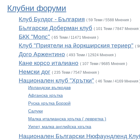
Клубни форуми
Клуб Булдог - България
( 59 Теми / 5588 Мнения )
Български Доберман клуб
( 101 Теми / 7847 Мнения 
БКК "Мопс"
( 65 Теми / 11471 Мнения )
Клуб "Приятели на йоркширския териер"
( 
Дого Аржентино
( 493 Теми / 12924 Мнения )
Кане корсо италиано
( 107 Теми / 9685 Мнения )
Немски дог
( 235 Теми / 7547 Мнения )
Национален клуб "Хрътки"
( 46 Теми / 4169 Мнения 
Ирландски вълкодав
Афганска хрътка
Руска хрътка Борзой
Салуки
Малка италианска хрътка ( левретка )
Уипет, малка английска хрътка
Национален Български Нюфаундленд Клу