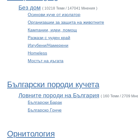
Без дом
( 10218 Теми / 147041 Мнения )
Осинови куче от изолатор
Организации за защита на животните
Кампании, идеи, помощ
Разкази с чуден край
Изгубени/Намерени
Homeless
Мостът на дъгата
Български породи кучета
Ловните породи на България
( 160 Теми / 2709 Мн
Български Барак
Българско Гонче
Орнитология