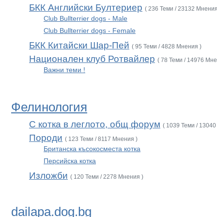
БКК Английски Бултериер
( 236 Теми / 23132 Мнения
Club Bullterrier dogs - Male
Club Bullterrier dogs - Female
БКК Китайски Шар-Пей
( 95 Теми / 4828 Мнения )
Национален клуб Ротвайлер
( 78 Теми / 14976 Мне
Важни теми !
Фелинология
С котка в леглото, общ форум
( 1039 Теми / 13040
Породи
( 123 Теми / 8117 Мнения )
Британска късокосместа котка
Персийска котка
Изложби
( 120 Теми / 2278 Мнения )
dailapa.dog.bg