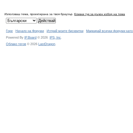
Използваш тема, проектирана за твоя браузър.
Кликни тук за ръчен избор на тема
Горе
Начало на Форуми
Изтрий моите бисквитки
Маркирай всички форуми като
Powered By
IP.Board
© 2026
IPS,
Inc
.
Облако тегов
© 2026
LastDragon
.