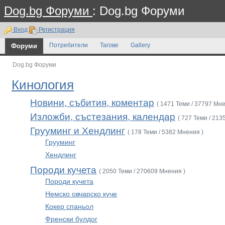
Dog.bg Форуми
: Dog.bg Форуми
Вход
Регистрация
Форуми
Потребители
Тагове
Gallery
Dog.bg Форуми
Кинология
Новини, събития, коментар
( 1471 Теми / 37797 Мне
Изложби, състезания, календар
( 727 Теми / 213
Грууминг и Хендлинг
( 178 Теми / 5382 Мнения )
Грууминг
Хендлинг
Породи кучета
( 2050 Теми / 270609 Мнения )
Породи кучета
Немско овчарско куче
Кокер спаньол
Френски булдог