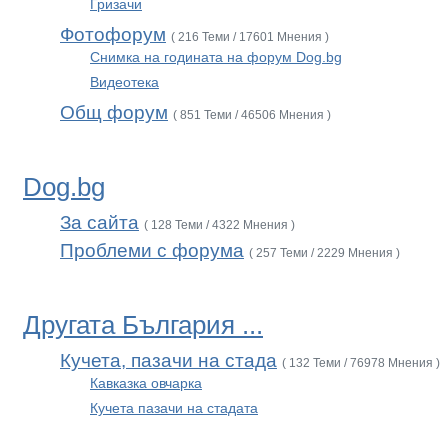
Гризачи
Фотофорум
( 216 Теми / 17601 Мнения )
Снимка на годината на форум Dog.bg
Видеотека
Общ форум
( 851 Теми / 46506 Мнения )
Dog.bg
За сайта
( 128 Теми / 4322 Мнения )
Проблеми с форума
( 257 Теми / 2229 Мнения )
Другата България ...
Кучета, пазачи на стада
( 132 Теми / 76978 Мнения )
Кавказка овчарка
Кучета пазачи на стадата