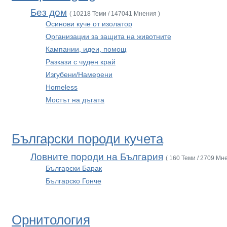
Без дом
( 10218 Теми / 147041 Мнения )
Осинови куче от изолатор
Организации за защита на животните
Кампании, идеи, помощ
Разкази с чуден край
Изгубени/Намерени
Homeless
Мостът на дъгата
Български породи кучета
Ловните породи на България
( 160 Теми / 2709 Мн
Български Барак
Българско Гонче
Орнитология