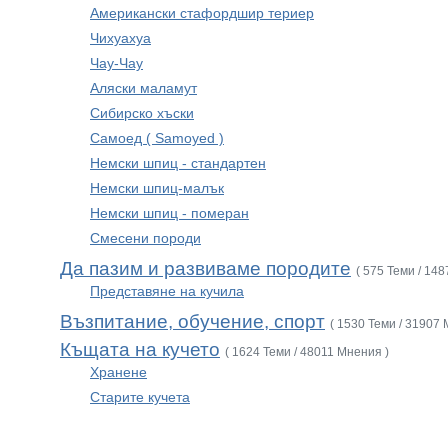
Американски стафордшир териер
Чихуахуа
Чау-Чау
Аляски маламут
Сибирско хъски
Самоед ( Samoyed )
Немски шпиц - стандартен
Немски шпиц-малък
Немски шпиц - померан
Смесени породи
Да пазим и развиваме породите
( 575 Теми / 14
Представяне на кучила
Възпитание, обучение, спорт
( 1530 Теми / 31907 
Къщата на кучето
( 1624 Теми / 48011 Мнения )
Хранене
Старите кучета