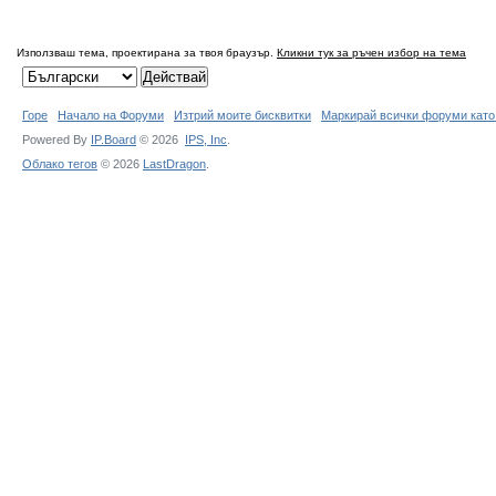
Използваш тема, проектирана за твоя браузър.
Кликни тук за ръчен избор на тема
Горе
Начало на Форуми
Изтрий моите бисквитки
Маркирай всички форуми като
Powered By
IP.Board
© 2026
IPS,
Inc
.
Облако тегов
© 2026
LastDragon
.