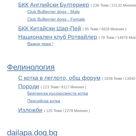
БКК Английски Бултериер
( 236 Теми / 23132 Мнения
Club Bullterrier dogs - Male
Club Bullterrier dogs - Female
БКК Китайски Шар-Пей
( 95 Теми / 4828 Мнения )
Национален клуб Ротвайлер
( 78 Теми / 14976 Мне
Важни теми !
Фелинология
С котка в леглото, общ форум
( 1039 Теми / 13040
Породи
( 123 Теми / 8117 Мнения )
Британска късокосместа котка
Персийска котка
Изложби
( 120 Теми / 2278 Мнения )
dailapa.dog.bg