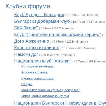
Клубни форуми
Клуб Булдог - България
( 59 Теми / 5588 Мнения )
Български Доберман клуб
( 101 Теми / 7847 Мнения 
БКК "Мопс"
( 65 Теми / 11471 Мнения )
Клуб "Приятели на йоркширския териер"
( 
Дого Аржентино
( 493 Теми / 12924 Мнения )
Кане корсо италиано
( 107 Теми / 9685 Мнения )
Немски дог
( 235 Теми / 7547 Мнения )
Национален клуб "Хрътки"
( 46 Теми / 4169 Мнения 
Ирландски вълкодав
Афганска хрътка
Руска хрътка Борзой
Салуки
Малка италианска хрътка ( левретка )
Уипет, малка английска хрътка
Национален Български Нюфаундленд Клу