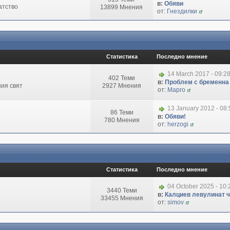
в:
Обяви
атство
13899 Мнения
от:
Гнездилки
Статистика
Последно мнение
14 March 2017 - 09:2
402 Теми
в:
Проблем с бременна
ия свят
2927 Мнения
от:
Марго
13 January 2012 - 08
86 Теми
в:
Обяви!
780 Мнения
от:
herzogi
Статистика
Последно мнение
04 October 2025 - 10
3440 Теми
в:
Калциев левулинат чи
33455 Мнения
от:
simov