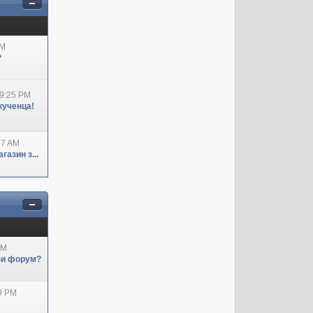
AM
?
09:25 PM
кученца!
27 AM
азин з...
AM
ози форум?
29 PM
А