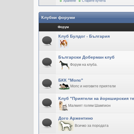
Хранене
Старите кучета
Клубни форуми
Форум
Клуб Булдог - България
Български Доберман клуб
Форум на клуба.
БКК "Мопс"
Мопс и неговите приятели
Клуб "Приятели на йоркширския т
Малкият голям Шампион
Дого Аржентино
Всичко за породата