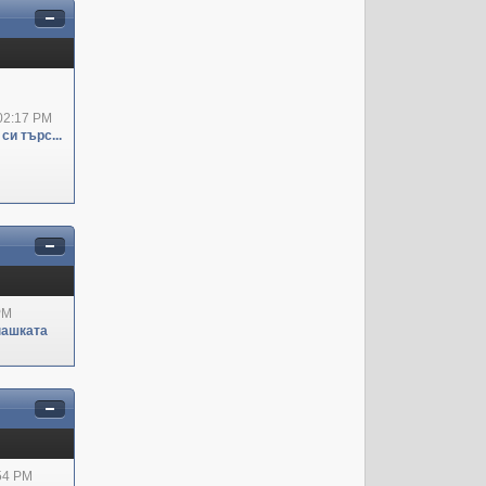
02:17 PM
си търс...
PM
пашката
:54 PM