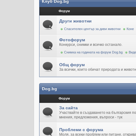
Клуб Dog.bg
Форум
Други животни
Спасителен център за диви животни
Коне
Фотофорум
Конкурси, снимки и всичко останало.
Снимка на годината на форум Dog.bg
Виде
Общ форум
За всички, които обичат природата и животн
Dog.bg
Форум
За сайта
Участвайте в създаването на българския 
мнения, предложения, въпроси - тук
Проблеми с форума
Моля, за всеки проблем или питане, открив