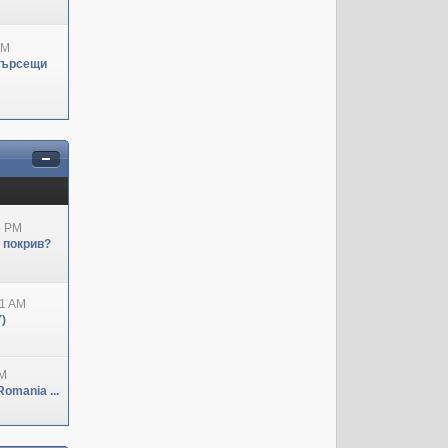
PM
Търсещи
3 PM
н покрив?
41 AM
)
PM
omania ...