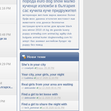
порода
еuro dog show
малко
кученце
изложби в българия
1:16 PM
cac
кучила
куче придружител
ветеринари
вип пъпи
варна
ваксини
болни
брфк
внос
данина
етология
жестокост към
животните
ела
донеси
безплатни
кастрации кучета котки
дом
връзки
black
sea winner 2010
ch bg
de grande luxery
puppy
animalbg.com
animal.bg
agility club
3:48 PM
bulgaria
animal kurier
dogkennelbg.com
fci
и за
апорт
бах
анимал
английски булдог
vip
puppy
без повод
Нови теми
4:29 PM
She's in your city
от
crowlyeh
Вчера, 05:38 PM
Your city, your girls, your night
от
Ludnitsa
Jul 17 2026 11:16 PM
PM
Real girls from your area are waiting
лгарск...
от
aleksander
Jul 13 2026 08:41 PM
Find a girl to let loose with
от
aleksander
Jul 11 2026 07:20 PM
0 PM
Find a girl to share the night with
от
tech_pomeran
Jul 09 2026 02:01 PM