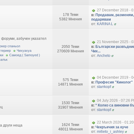
27 December 2018 - 0
178 Теми
в:
Продавам, разменям,
5382 Мнения
подарявам
от:
KARINA L
 форуми, азбучен указател
21 November 2025 - 0
окер спаньол
2050 Теми
в:
Български развъдниц
 териер
Чихуахуа
270609 Мнения
Чих...
ки
Самоед ( Samoyed )
от:
Ancheto
малък
04 December 2019 - 0
575 Теми
в:
Професия "Кинолог"
14871 Мнения
от:
starrkopf
04 July 2026 - 07:26 
1530 Теми
в:
* Колко са виновни бъ
ец
31907 Мнения
от:
starrkopf
22 March 2026 - 01:2
1624 Теми
за други неща
в:
Чекръкчия за куче
48011 Мнения
от:
mi6eto_i_ashley