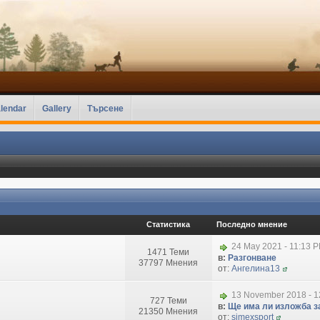
lendar
Gallery
Търсене
Статистика
Последно мнение
24 May 2021 - 11:13 
1471 Теми
в:
Разгонване
37797 Мнения
от:
Ангелина13
13 November 2018 - 1
727 Теми
в:
Ще има ли изложба за
21350 Мнения
от:
simexsport