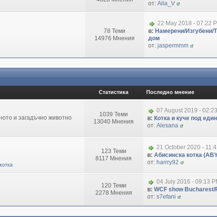
от:
Alia_V
22 May 2018 - 07:22 
78 Теми
в:
Намерени/Изгубени/
14976 Мнения
дом
от:
jaspermmm
Статистика
Последно мнение
07 August 2019 - 02:2
1039 Теми
зното и загадъчно животно
в:
Котка и куче под еди
13040 Мнения
от:
Alesana
21 October 2020 - 11:
123 Теми
в:
Абисинска котка (ABY
8117 Мнения
от:
harrry92
котка
04 July 2016 - 09:13 
120 Теми
в:
WCF show Bucharest/R
2278 Мнения
от:
s7efani