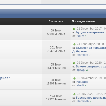
Статистика
Последно мнение
21 December 2017 - 
59 Теми
в:
Булдог в апартамент
5588 Мнения
от:
NeLy
24 February 2020 - 09
101 Теми
в:
Въпроси за породата
7847 Мнения
Доберман
от:
starrkopf
26 December 2020 - 1
65 Теми
в:
Всичко свързано с хр
11471 Мнения
от:
Джуди
ериер"
16 November 2019 - 
98 Теми
в:
Раждане
11907 Мнения
от:
sheili
28 July 2022 - 08:00 
493 Теми
в:
Търсим нов дом за на
12924 Мнения
от:
Hammdh