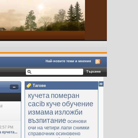
Най-новите теми и мнения
Тагове
кучета
померан
cacib
куче
обучение
PM
измама
изложби
възпитание
осинови
очи на четири лапи
снимки
2:57 PM
 кучета...
справочник
осиновено