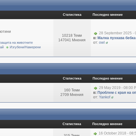
Статистика
Последно мнение
вотини
28 September 2025 - 
10218 Теми
в:
Малка пухкава бебка 
147041 Мнения
от:
owl
 защита на животните
рай
Изгубени/Намерени
Статистика
Последно мнение
29 May 2019 - 08:00 
160 Теми
в:
Проблем с края на о
2709 Мнения
от:
Yankof
Статистика
Последно мнение
16 October 2018 - 08
315 Теми