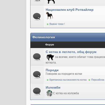
Национален клуб Ротвайлер
Важни теми !
Фелинология
Форум
С котка в леглото, общ форум
за всички, които обичат това грацио
котката.
Породи
Говорим за породите котки
Британска късокосместа котка
Персийска 
Изложби
С котка на изложба