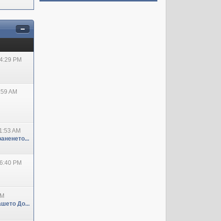
04:29 PM
:59 AM
1:53 AM
аненето...
06:40 PM
PM
шето До...