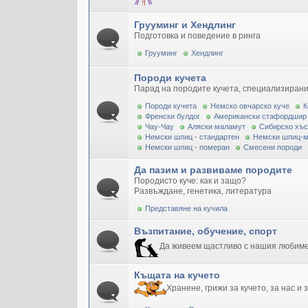
Грууминг и Хендлинг
Подготовка и поведение в ринга
Грууминг
Хендлинг
Породи кучета
Парад на породите кучета, специализирани
Породи кучета
Немско овчарско куче
К
Френски булдог
Американски стафордшир
Чау-Чау
Аляски маламут
Сибирско хъс
Немски шпиц - стандартен
Немски шпиц-
Немски шпиц - померан
Смесени породи
Да пазим и развиваме породите
Породисто куче: как и защо?
Развъждане, генетика, литература
Представяне на кучила
Възпитание, обучение, спорт
Да живеем щастливо с нашия любим
Къщата на кучето
Хранене, грижи за кучето, за нас и 