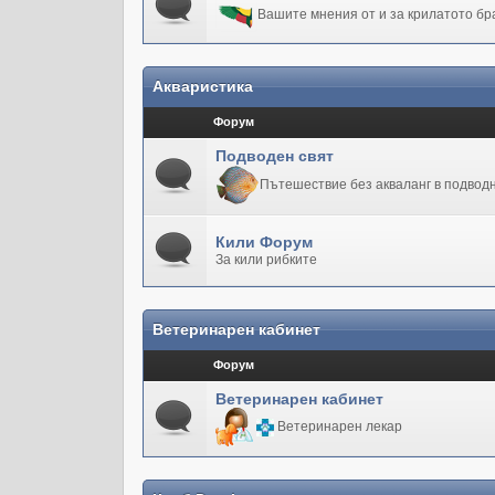
Вашите мнения от и за крилатото бр
Акваристика
Форум
Подводен свят
Пътешествие без акваланг в подводн
Кили Форум
За кили рибките
Ветеринарен кабинет
Форум
Ветеринарен кабинет
Ветеринарен лекар