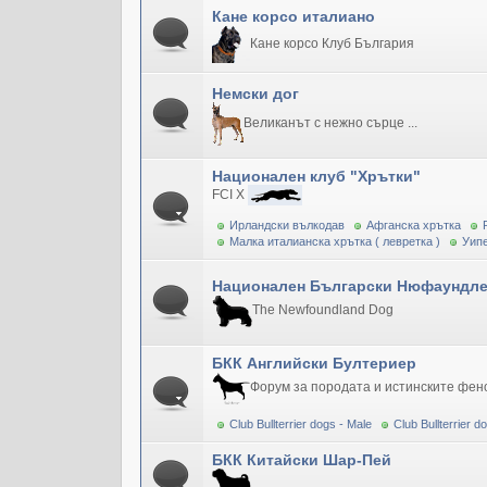
Кане корсо италиано
Кане корсо Клуб България
Немски дог
Великанът с нежно сърце ...
Национален клуб "Хрътки"
FCI X
Ирландски вълкодав
Афганска хрътка
Малка италианска хрътка ( левретка )
Уипе
Национален Български Нюфаундле
The Newfoundland Dog
БКК Английски Бултериер
Форум за породата и истинските фен
Club Bullterrier dogs - Male
Club Bullterrier 
БКК Китайски Шар-Пей