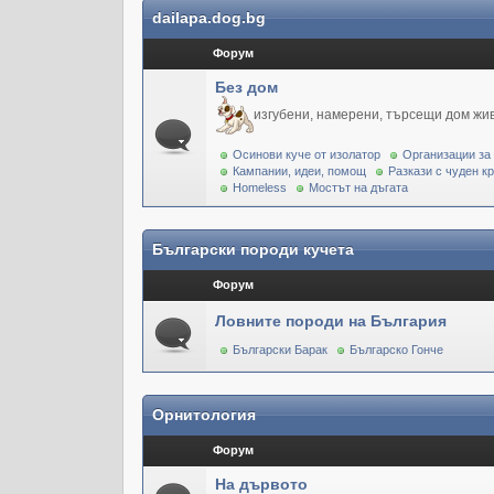
dailapa.dog.bg
Форум
Без дом
изгубени, намерени, търсещи дом жи
Осинови куче от изолатор
Организации за
Кампании, идеи, помощ
Разкази с чуден к
Homeless
Мостът на дъгата
Български породи кучета
Форум
Ловните породи на България
Български Барак
Българско Гонче
Орнитология
Форум
На дървото