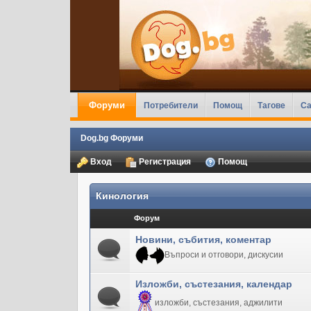
Форуми
Потребители
Помощ
Тагове
Ca
Dog.bg Форуми
Вход
Регистрация
Помощ
Кинология
Форум
Новини, събития, коментар
Въпроси и отговори, дискусии
Изложби, състезания, календар
изложби, състезания, аджилити