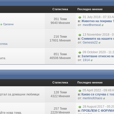
Статистика
Последно мнение
31 July 2018 - 07:33 
351 Теми
в:
Животно на покрива 
9640 Мнения
Гризачи
от:
meetthemeat
13 November 2018 - 
216 Теми
в:
Снимките на нашите 
17601 Мнения
от:
Genesis22
отека
09 October 2020 - 11:
851 Теми
в:
Запитване относно маг
46506 Мнения
ите.
от:
1914
Статистика
Последно мнение
05 April 2022 - 09:49 
128 Теми
портал за домашни любимци
в:
Какво се случва с т
4322 Мнения
от:
merlinofchaos
28 August 2017 - 05:
257 Теми
в:
ПРОБЛЕМ С ФОРУМ
2229 Мнения
айте нова тема.