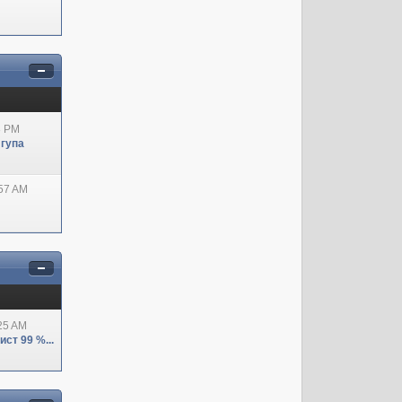
8 PM
 гупа
:57 AM
:25 AM
ст 99 %...