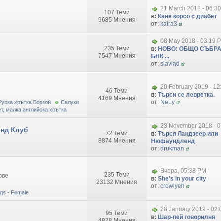
21 March 2018 - 06:3
107 Теми
в:
Кане корсо с диабет
9685 Мнения
от:
kaira3
08 May 2018 - 03:19 
235 Теми
в:
НОВО: ОБЩО СЪБРА
7547 Мнения
БНК ...
от:
slaviad
20 February 2019 - 1
46 Теми
в:
Търси се левретка.
4169 Мнения
от:
NeLy
Руска хрътка Борзой
Салуки
т, малка английска хрътка
23 November 2018 - 0
нд Клуб
72 Теми
в:
Търся Ландзеер или
8874 Мнения
Нюфаундленд
от:
drukman
Вчера, 05:38 PM
235 Теми
ове
в:
She's in your city
23132 Мнения
от:
crowlyeh
dogs - Female
28 January 2019 - 02
95 Теми
в:
Шар-пей говорилня
4828 Мнения