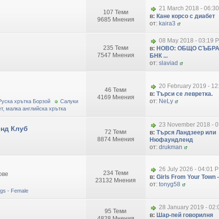
21 March 2018 - 06:3
107 Теми
в:
Кане корсо с диабет
9685 Мнения
от:
kaira3
08 May 2018 - 03:19 
235 Теми
в:
НОВО: ОБЩО СЪБРА
7547 Мнения
БНК ...
от:
slaviad
20 February 2019 - 1
46 Теми
в:
Търси се левретка.
4169 Мнения
от:
NeLy
Руска хрътка Борзой
Салуки
т, малка английска хрътка
23 November 2018 - 0
нд Клуб
72 Теми
в:
Търся Ландзеер или
8874 Мнения
Нюфаундленд
от:
drukman
26 July 2026 - 04:01 
234 Теми
ове
в:
Girls From Your Town -
23132 Мнения
от:
tonyg58
dogs - Female
28 January 2019 - 02
95 Теми
в:
Шар-пей говорилня
4828 Мнения