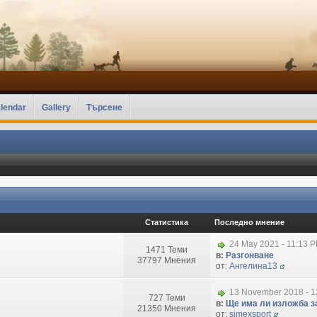
lendar
Gallery
Търсене
Статистика
Последно мнение
24 May 2021 - 11:13 
1471 Теми
в:
Разгонване
37797 Мнения
от:
Ангелина13
13 November 2018 - 1
727 Теми
в:
Ще има ли изложба за
21350 Мнения
от:
simexsport