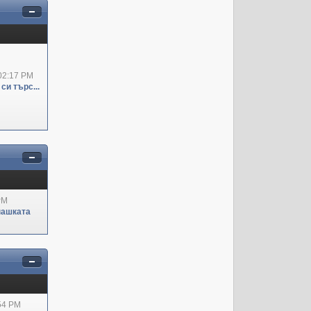
02:17 PM
си търс...
PM
пашката
:54 PM