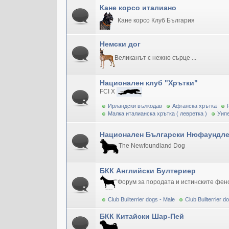
Кане корсо италиано
Кане корсо Клуб България
Немски дог
Великанът с нежно сърце ...
Национален клуб "Хрътки"
FCI X
Ирландски вълкодав
Афганска хрътка
Малка италианска хрътка ( левретка )
Уипе
Национален Български Нюфаундле
The Newfoundland Dog
БКК Английски Бултериер
Форум за породата и истинските фен
Club Bullterrier dogs - Male
Club Bullterrier 
БКК Китайски Шар-Пей