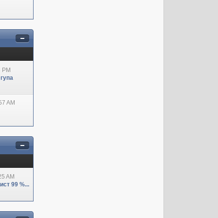
8 PM
 гупа
:57 AM
:25 AM
ст 99 %...