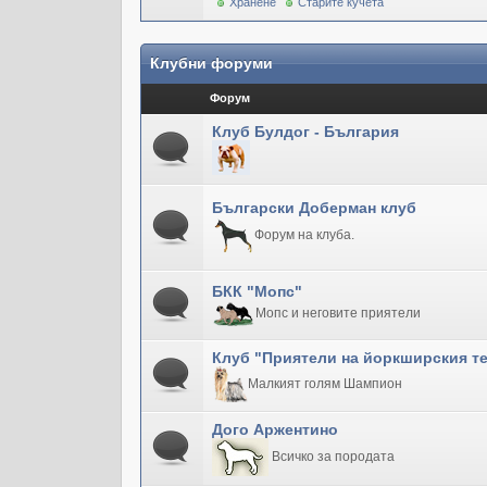
Хранене
Старите кучета
Клубни форуми
Форум
Клуб Булдог - България
Български Доберман клуб
Форум на клуба.
БКК "Мопс"
Мопс и неговите приятели
Клуб "Приятели на йоркширския т
Малкият голям Шампион
Дого Аржентино
Всичко за породата