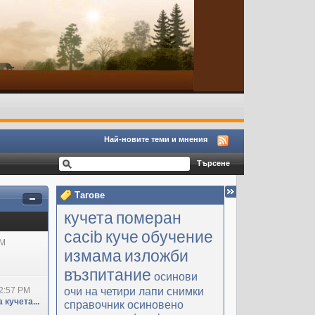
Най-новите теми и мнения
Тагове
кучета
померан
cacib
куче
обучение
PM
измама
изложби
възпитание
осинови
очи на четири лапи
снимки
2:57 PM
 кучета...
справочник
осиновено