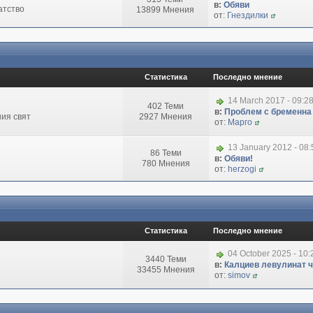
в:
Обяви
атство
13899 Мнения
от:
Гнездилки
Статистика
Последно мнение
14 March 2017 - 09:2
402 Теми
в:
Проблем с бременна
ия свят
2927 Мнения
от:
Марго
13 January 2012 - 08
86 Теми
в:
Обяви!
780 Мнения
от:
herzogi
Статистика
Последно мнение
04 October 2025 - 10
3440 Теми
в:
Калциев левулинат чи
33455 Мнения
от:
simov