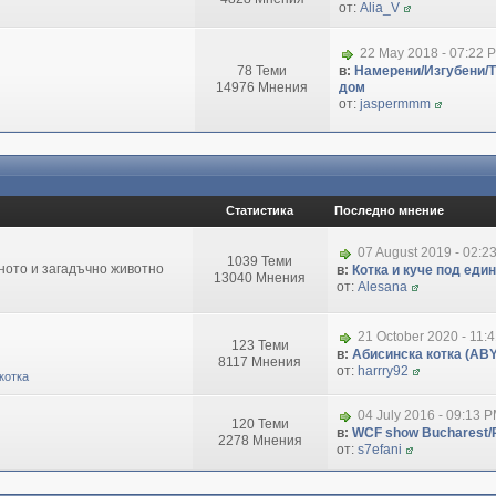
от:
Alia_V
22 May 2018 - 07:22 
78 Теми
в:
Намерени/Изгубени/
14976 Мнения
дом
от:
jaspermmm
Статистика
Последно мнение
07 August 2019 - 02:2
1039 Теми
зното и загадъчно животно
в:
Котка и куче под еди
13040 Мнения
от:
Alesana
21 October 2020 - 11:
123 Теми
в:
Абисинска котка (ABY
8117 Мнения
от:
harrry92
котка
04 July 2016 - 09:13 
120 Теми
в:
WCF show Bucharest/R
2278 Мнения
от:
s7efani