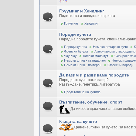
Грууминг и Хендлинг
Подготовка и поведение в ринга
Грууминг
Хендлинг
Породи кучета
Парад на породите кучета, специализирани
Породи кучета
Немско овчарско куче
К
Френски булдог
Американски стафордшир
Чау-Чау
Аляски маламут
Сибирско хъс
Немски шпиц - стандартен
Немски шпиц-
Немски шпиц - померан
Смесени породи
Да пазим и развиваме породите
Породисто куче: как и защо?
Развъждане, генетика, литература
Представяне на кучила
Възпитание, обучение, спорт
Да живеем щастливо с нашия любим
Къщата на кучето
Хранене, грижи за кучето, за нас и 