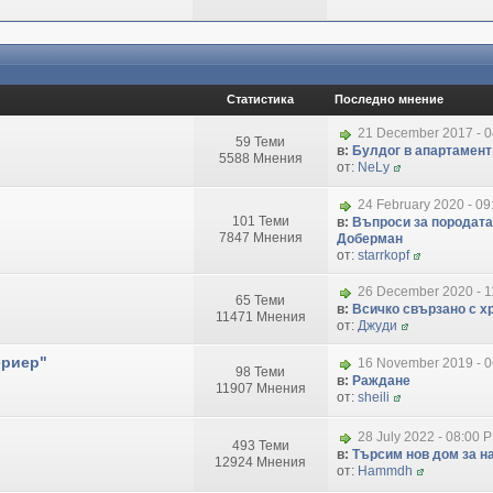
Статистика
Последно мнение
21 December 2017 - 
59 Теми
в:
Булдог в апартамент
5588 Мнения
от:
NeLy
24 February 2020 - 09
101 Теми
в:
Въпроси за породата
7847 Мнения
Доберман
от:
starrkopf
26 December 2020 - 1
65 Теми
в:
Всичко свързано с хр
11471 Мнения
от:
Джуди
ериер"
16 November 2019 - 
98 Теми
в:
Раждане
11907 Мнения
от:
sheili
28 July 2022 - 08:00 
493 Теми
в:
Търсим нов дом за на
12924 Мнения
от:
Hammdh