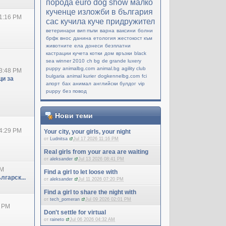
порода
еuro dog show
малко
кученце
изложби в българия
1:16 PM
cac
кучила
куче придружител
ветеринари
вип пъпи
варна
ваксини
болни
брфк
внос
данина
етология
жестокост към
животните
ела
донеси
безплатни
кастрации кучета котки
дом
връзки
black
sea winner 2010
ch bg
de grande luxery
puppy
animalbg.com
animal.bg
agility club
3:48 PM
bulgaria
animal kurier
dogkennelbg.com
fci
и за
апорт
бах
анимал
английски булдог
vip
puppy
без повод
Нови теми
4:29 PM
Your city, your girls, your night
от
Ludnitsa
Jul 17 2026 11:16 PM
Real girls from your area are waiting
от
aleksander
Jul 13 2026 08:41 PM
PM
Find a girl to let loose with
лгарск...
от
aleksander
Jul 11 2026 07:20 PM
Find a girl to share the night with
от
tech_pomeran
Jul 09 2026 02:01 PM
0 PM
Don't settle for virtual
от
raineto
Jul 06 2026 04:32 AM