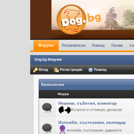
Форуми
Потребители
Помощ
Тагове
Ca
Dog.bg Форуми
Вход
Регистрация
Помощ
Кинология
Форум
Новини, събития, коментар
Въпроси и отговори, дискусии
Изложби, състезания, календар
изложби, състезания, аджилити