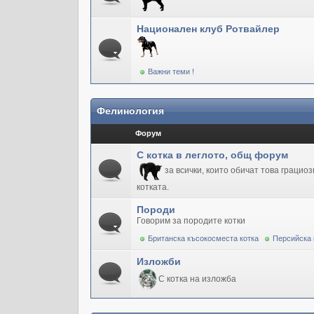
Национален клуб Ротвайлер
Важни теми !
Фелинология
Форум
С котка в леглото, общ форум
за всички, които обичат това грацио
котката.
Породи
Говорим за породите котки
Британска късокосместа котка
Персийска 
Изложби
С котка на изложба