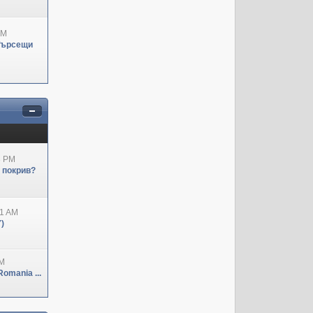
PM
Търсещи
3 PM
н покрив?
41 AM
)
PM
omania ...