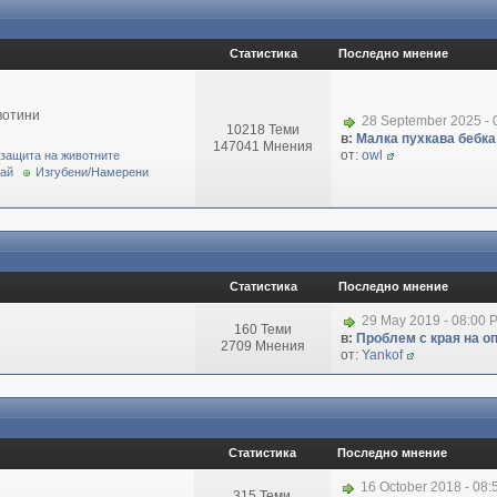
Статистика
Последно мнение
вотини
28 September 2025 - 
10218 Теми
в:
Малка пухкава бебка 
147041 Мнения
от:
owl
 защита на животните
рай
Изгубени/Намерени
Статистика
Последно мнение
29 May 2019 - 08:00 
160 Теми
в:
Проблем с края на о
2709 Мнения
от:
Yankof
Статистика
Последно мнение
16 October 2018 - 08
315 Теми