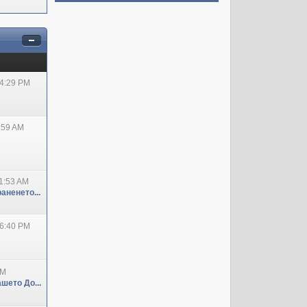
04:29 PM
:59 AM
1:53 AM
аненето...
06:40 PM
PM
шето До...