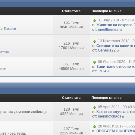
Статистика
Последно мнение
31 July 2018 - 07:33 
351 Теми
в:
Животно на покрива 
9640 Мнения
Гризачи
от:
meetthemeat
13 November 2018 - 
216 Теми
в:
Снимките на нашите 
17601 Мнения
от:
Genesis22
отека
09 October 2020 - 11:
851 Теми
в:
Запитване относно маг
46506 Мнения
ите.
от:
1914
Статистика
Последно мнение
05 April 2022 - 09:49 
128 Теми
портал за домашни любимци
в:
Какво се случва с т
4322 Мнения
от:
merlinofchaos
28 August 2017 - 05:
257 Теми
в:
ПРОБЛЕМ С ФОРУМ
2229 Мнения
айте нова тема.