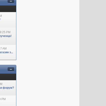
AM
?
09:25 PM
кученца!
27 AM
азин з...
AM
ози форум?
29 PM
А