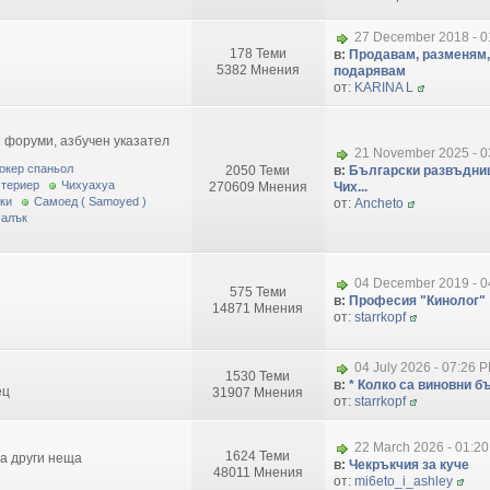
27 December 2018 - 0
178 Теми
в:
Продавам, разменям,
5382 Мнения
подарявам
от:
KARINA L
 форуми, азбучен указател
21 November 2025 - 0
окер спаньол
2050 Теми
в:
Български развъдниц
 териер
Чихуахуа
270609 Мнения
Чих...
ки
Самоед ( Samoyed )
от:
Ancheto
малък
04 December 2019 - 0
575 Теми
в:
Професия "Кинолог"
14871 Мнения
от:
starrkopf
04 July 2026 - 07:26 
1530 Теми
в:
* Колко са виновни бъ
ец
31907 Мнения
от:
starrkopf
22 March 2026 - 01:2
1624 Теми
за други неща
в:
Чекръкчия за куче
48011 Мнения
от:
mi6eto_i_ashley