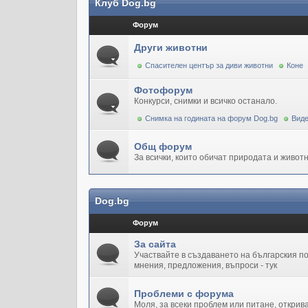
Клуб Dog.bg
Форум
Други животни
Спасителен център за диви животни
Коне
Фотофорум
Конкурси, снимки и всичко останало.
Снимка на годината на форум Dog.bg
Виде
Общ форум
За всички, които обичат природата и животн
Dog.bg
Форум
За сайта
Участвайте в създаването на българския 
мнения, предложения, въпроси - тук
Проблеми с форума
Моля, за всеки проблем или питане, открив