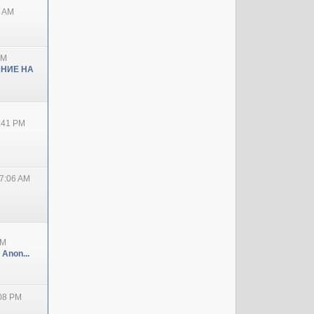
0 AM
PM
НИЕ НА
2:41 PM
7:06 AM
PM
 Anon...
:08 PM