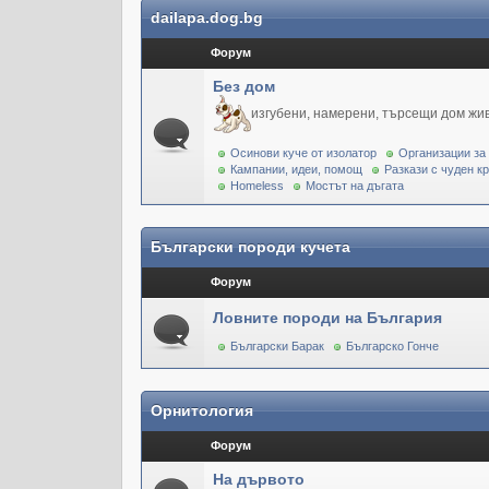
dailapa.dog.bg
Форум
Без дом
изгубени, намерени, търсещи дом жи
Осинови куче от изолатор
Организации за
Кампании, идеи, помощ
Разкази с чуден к
Homeless
Мостът на дъгата
Български породи кучета
Форум
Ловните породи на България
Български Барак
Българско Гонче
Орнитология
Форум
На дървото