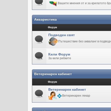
Вашите мнения от и за крилатото бр
Акваристика
Форум
Подводен свят
Пътешествие без акваланг в подводн
Кили Форум
За кили рибките
Ветеринарен кабинет
Форум
Ветеринарен кабинет
Ветеринарен лекар