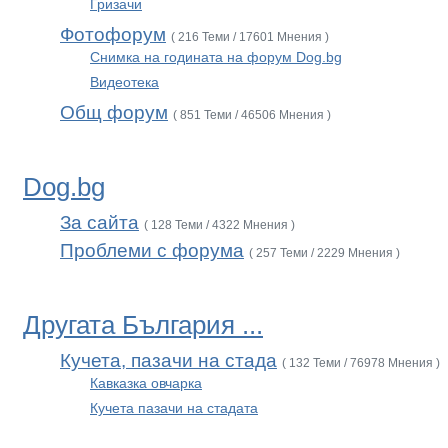
Гризачи
Фотофорум
( 216 Теми / 17601 Мнения )
Снимка на годината на форум Dog.bg
Видеотека
Общ форум
( 851 Теми / 46506 Мнения )
Dog.bg
За сайта
( 128 Теми / 4322 Мнения )
Проблеми с форума
( 257 Теми / 2229 Мнения )
Другата България ...
Кучета, пазачи на стада
( 132 Теми / 76978 Мнения )
Кавказка овчарка
Кучета пазачи на стадата