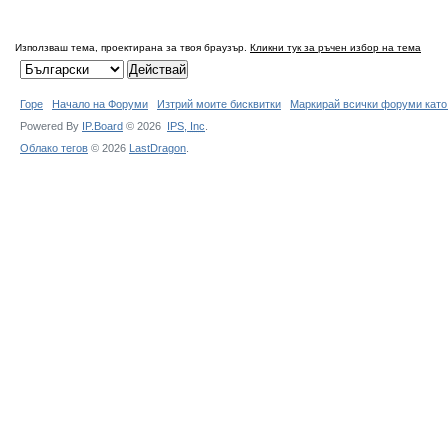
Използваш тема, проектирана за твоя браузър.
Кликни тук за ръчен избор на тема
Горе
Начало на Форуми
Изтрий моите бисквитки
Маркирай всички форуми като
Powered By
IP.Board
© 2026
IPS,
Inc
.
Облако тегов
© 2026
LastDragon
.