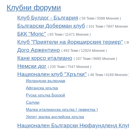
Клубни форуми
Клуб Булдог - България
( 59 Теми / 5588 Мнения )
Български Доберман клуб
( 101 Теми / 7847 Мнения 
БКК "Мопс"
( 65 Теми / 11471 Мнения )
Клуб "Приятели на йоркширския териер"
( 
Дого Аржентино
( 493 Теми / 12924 Мнения )
Кане корсо италиано
( 107 Теми / 9685 Мнения )
Немски дог
( 235 Теми / 7547 Мнения )
Национален клуб "Хрътки"
( 46 Теми / 4169 Мнения 
Ирландски вълкодав
Афганска хрътка
Руска хрътка Борзой
Салуки
Малка италианска хрътка ( левретка )
Уипет, малка английска хрътка
Национален Български Нюфаундленд Клу