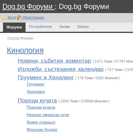
Dog.bg Форуми
: Dog.bg Форуми
Вход
Регистрация
Форуми
Потребители
Тагове
Gallery
Dog.bg Форуми
Кинология
Новини, събития, коментар
( 1471 Теми / 37797 Мне
Изложби, състезания, календар
( 727 Теми / 213
Грууминг и Хендлинг
( 178 Теми / 5382 Мнения )
Грууминг
Хендлинг
Породи кучета
( 2050 Теми / 270609 Мнения )
Породи кучета
Немско овчарско куче
Кокер спаньол
Френски булдог