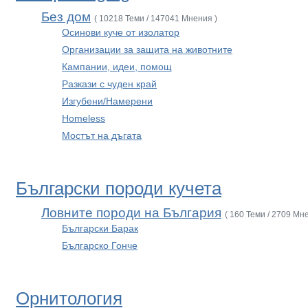
Без дом
( 10218 Теми / 147041 Мнения )
Осинови куче от изолатор
Организации за защита на животните
Кампании, идеи, помощ
Разкази с чуден край
Изгубени/Намерени
Homeless
Мостът на дъгата
Български породи кучета
Ловните породи на България
( 160 Теми / 2709 Мн
Български Барак
Българско Гонче
Орнитология