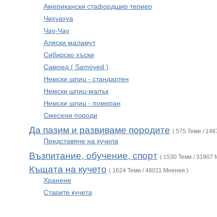
Американски стафордшир териер
Чихуахуа
Чау-Чау
Аляски маламут
Сибирско хъски
Самоед ( Samoyed )
Немски шпиц - стандартен
Немски шпиц-малък
Немски шпиц - померан
Смесени породи
Да пазим и развиваме породите
( 575 Теми / 14
Представяне на кучила
Възпитание, обучение, спорт
( 1530 Теми / 31907 
Къщата на кучето
( 1624 Теми / 48011 Мнения )
Хранене
Старите кучета