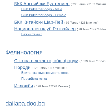
БКК Английски Бултериер
( 236 Теми / 23132 Мнения
Club Bullterrier dogs - Male
Club Bullterrier dogs - Female
БКК Китайски Шар-Пей
( 95 Теми / 4828 Мнения )
Национален клуб Ротвайлер
( 78 Теми / 14976 Мне
Важни теми !
Фелинология
С котка в леглото, общ форум
( 1039 Теми / 13040
Породи
( 123 Теми / 8117 Мнения )
Британска късокосместа котка
Персийска котка
Изложби
( 120 Теми / 2278 Мнения )
dailapa.dog.bg