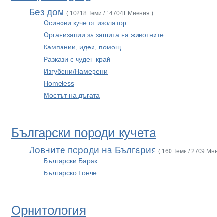
Без дом
( 10218 Теми / 147041 Мнения )
Осинови куче от изолатор
Организации за защита на животните
Кампании, идеи, помощ
Разкази с чуден край
Изгубени/Намерени
Homeless
Мостът на дъгата
Български породи кучета
Ловните породи на България
( 160 Теми / 2709 Мн
Български Барак
Българско Гонче
Орнитология