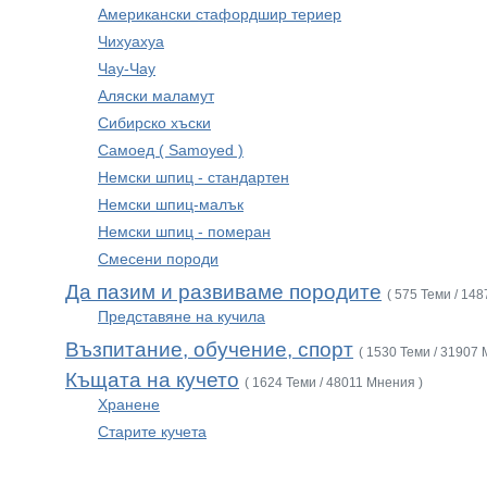
Американски стафордшир териер
Чихуахуа
Чау-Чау
Аляски маламут
Сибирско хъски
Самоед ( Samoyed )
Немски шпиц - стандартен
Немски шпиц-малък
Немски шпиц - померан
Смесени породи
Да пазим и развиваме породите
( 575 Теми / 14
Представяне на кучила
Възпитание, обучение, спорт
( 1530 Теми / 31907 
Къщата на кучето
( 1624 Теми / 48011 Мнения )
Хранене
Старите кучета