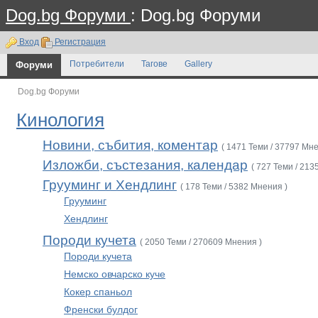
Dog.bg Форуми
: Dog.bg Форуми
Вход
Регистрация
Форуми
Потребители
Тагове
Gallery
Dog.bg Форуми
Кинология
Новини, събития, коментар
( 1471 Теми / 37797 Мне
Изложби, състезания, календар
( 727 Теми / 213
Грууминг и Хендлинг
( 178 Теми / 5382 Мнения )
Грууминг
Хендлинг
Породи кучета
( 2050 Теми / 270609 Мнения )
Породи кучета
Немско овчарско куче
Кокер спаньол
Френски булдог