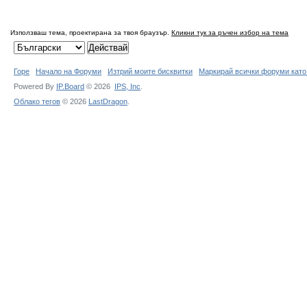
Използваш тема, проектирана за твоя браузър.
Кликни тук за ръчен избор на тема
Горе
Начало на Форуми
Изтрий моите бисквитки
Маркирай всички форуми като
Powered By
IP.Board
© 2026
IPS,
Inc
.
Облако тегов
© 2026
LastDragon
.