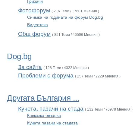
Гризачи
Фотофорум
( 216 Теми / 17601 Мнения )
Снимка на годината на форум Dog.bg
Видеотека
Общ форум
( 851 Теми / 46506 Мнения )
Dog.bg
За сайта
( 128 Теми / 4322 Мнения )
Проблеми с форума
( 257 Теми / 2229 Мнения )
Другата България ...
Кучета, пазачи на стада
( 132 Теми / 76978 Мнения )
Кавказка овчарка
Кучета пазачи на стадата