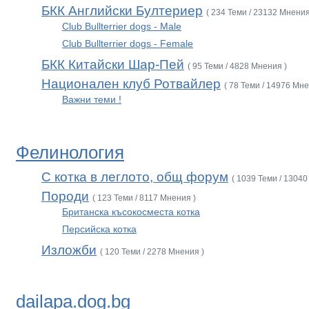
БКК Английски Бултериер
( 234 Теми / 23132 Мнения
Club Bullterrier dogs - Male
Club Bullterrier dogs - Female
БКК Китайски Шар-Пей
( 95 Теми / 4828 Мнения )
Национален клуб Ротвайлер
( 78 Теми / 14976 Мне
Важни теми !
Фелинология
С котка в леглото, общ форум
( 1039 Теми / 13040
Породи
( 123 Теми / 8117 Мнения )
Британска късокосместа котка
Персийска котка
Изложби
( 120 Теми / 2278 Мнения )
dailapa.dog.bg