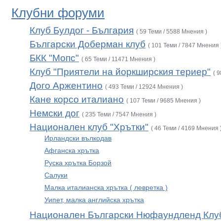
Клубни форуми
Клуб Булдог - България
( 59 Теми / 5588 Мнения )
Български Доберман клуб
( 101 Теми / 7847 Мнения 
БКК "Мопс"
( 65 Теми / 11471 Мнения )
Клуб "Приятели на йоркширския териер"
( 
Дого Аржентино
( 493 Теми / 12924 Мнения )
Кане корсо италиано
( 107 Теми / 9685 Мнения )
Немски дог
( 235 Теми / 7547 Мнения )
Национален клуб "Хрътки"
( 46 Теми / 4169 Мнения 
Ирландски вълкодав
Афганска хрътка
Руска хрътка Борзой
Салуки
Малка италианска хрътка ( левретка )
Уипет, малка английска хрътка
Национален Български Нюфаундленд Клу