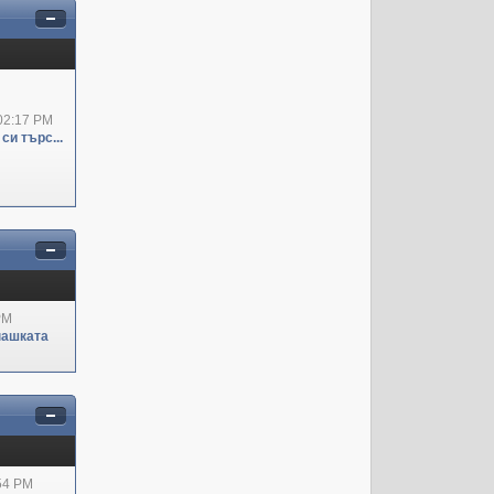
02:17 PM
си търс...
PM
пашката
:54 PM