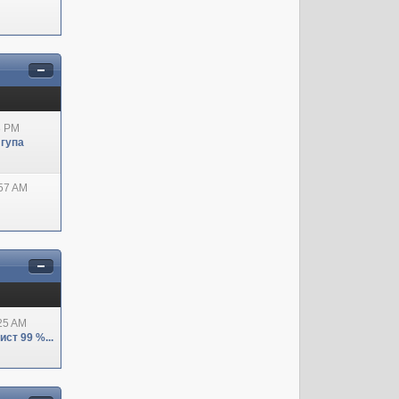
8 PM
 гупа
:57 AM
:25 AM
ст 99 %...