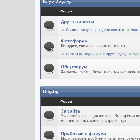
Клуб Dog.bg
Форум
Други животни
Спасителен център за диви животни
Коне
Фотофорум
Конкурси, снимки и всичко останало.
Снимка на годината на форум Dog.bg
Виде
Общ форум
За всички, които обичат природата и животн
Dog.bg
Форум
За сайта
Участвайте в създаването на българския 
мнения, предложения, въпроси - тук
Проблеми с форума
Моля, за всеки проблем или питане, открив