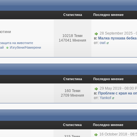
Статистика
Последно мнение
вотини
28 September 2025 - 
10218 Теми
в:
Малка пухкава бебка 
147041 Мнения
от:
owl
 защита на животните
рай
Изгубени/Намерени
Статистика
Последно мнение
29 May 2019 - 08:00 
160 Теми
в:
Проблем с края на о
2709 Мнения
от:
Yankof
Статистика
Последно мнение
16 October 2018 - 08
315 Теми