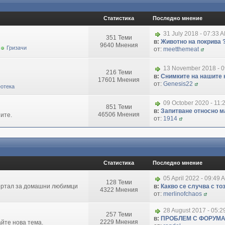
Статистика
Последно мнение
31 July 2018 - 07:33 
351 Теми
в:
Животно на покрива 
9640 Мнения
Гризачи
от:
meetthemeat
13 November 2018 - 
216 Теми
в:
Снимките на нашите 
17601 Мнения
от:
Genesis22
отека
09 October 2020 - 11:
851 Теми
в:
Запитване относно маг
46506 Мнения
ите.
от:
1914
Статистика
Последно мнение
05 April 2022 - 09:49 
128 Теми
портал за домашни любимци
в:
Какво се случва с т
4322 Мнения
от:
merlinofchaos
28 August 2017 - 05:
257 Теми
в:
ПРОБЛЕМ С ФОРУМ
2229 Мнения
айте нова тема.