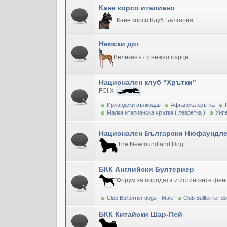
Кане корсо италиано
Кане корсо Клуб България
Немски дог
Великанът с нежно сърце ...
Национален клуб "Хрътки"
FCI X
Ирландски вълкодав
Афганска хрътка
Малка италианска хрътка ( левретка )
Уипе
Национален Български Нюфаундле
The Newfoundland Dog
БКК Английски Бултериер
Форум за породата и истинските фен
Club Bullterrier dogs - Male
Club Bullterrier 
БКК Китайски Шар-Пей