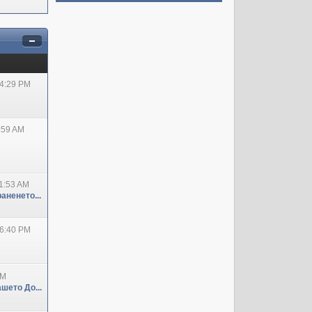
04:29 PM
:59 AM
1:53 AM
аненето...
06:40 PM
PM
шето До...