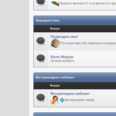
Вашите мнения от и за крилатото бр
Акваристика
Форум
Подводен свят
Пътешествие без акваланг в подводн
Кили Форум
За кили рибките
Ветеринарен кабинет
Форум
Ветеринарен кабинет
Ветеринарен лекар