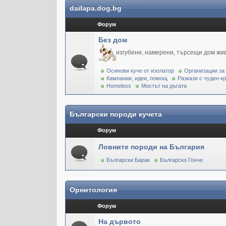
dailapa.dog.bg
Форум
Без дом
изгубени, намерени, търсещи дом жи
Осинови куче от изолатор
Организации за
Кампании, идеи, помощ
Разкази с чуден к
Homeless
Мостът на дъгата
Български породи кучета
Форум
Ловните породи на България
Български Барак
Българско Гонче
Орнитология
Форум
На дървото