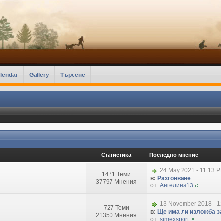
lendar
Gallery
Търсене
Статистика
Последно мнение
24 May 2021 - 11:13 
1471 Теми
в:
Разгонване
37797 Мнения
от:
Ангелина13
13 November 2018 - 1
727 Теми
в:
Ще има ли изложба за
21350 Мнения
от:
simexsport