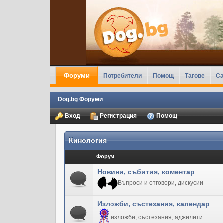
Форуми
Потребители
Помощ
Тагове
Ca
Dog.bg Форуми
Вход
Регистрация
Помощ
Кинология
Форум
Новини, събития, коментар
Въпроси и отговори, дискусии
Изложби, състезания, календар
изложби, състезания, аджилити