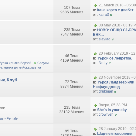
21 March 2018 - 06:3
107 Теми
в:
Кане корсо с диабет
9685 Мнения
от:
kaira3
08 May 2018 - 03:19 
235 Теми
в:
НОВО: ОБЩО СЪБРА
7547 Мнения
БНК ...
от:
slaviad
20 February 2019 - 1
46 Теми
в:
Търси се левретка.
4169 Мнения
от:
NeLy
Руска хрътка Борзой
Салуки
т, малка английска хрътка
23 November 2018 - 0
нд Клуб
72 Теми
в:
Търся Ландзеер или
8874 Мнения
Нюфаундленд
от:
drukman
Вчера, 05:38 PM
235 Теми
ове
в:
She's in your city
23132 Мнения
от:
crowlyeh
dogs - Female
28 January 2019 - 02
95 Теми
в:
Шар-пей говорилня
4828 Мнения