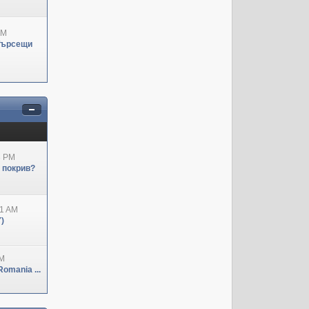
PM
Търсещи
3 PM
н покрив?
41 AM
)
PM
omania ...