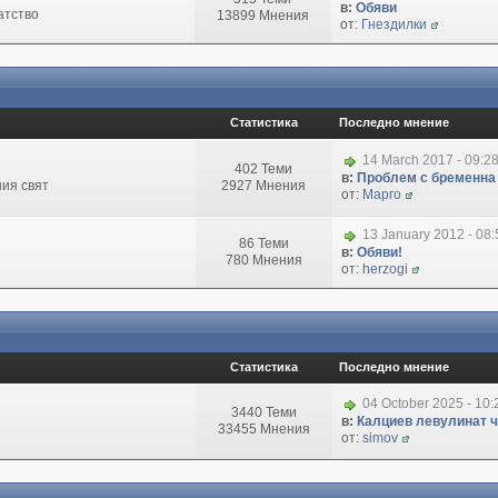
в:
Обяви
атство
13899 Мнения
от:
Гнездилки
Статистика
Последно мнение
14 March 2017 - 09:2
402 Теми
в:
Проблем с бременна
ия свят
2927 Мнения
от:
Марго
13 January 2012 - 08
86 Теми
в:
Обяви!
780 Мнения
от:
herzogi
Статистика
Последно мнение
04 October 2025 - 10
3440 Теми
в:
Калциев левулинат чи
33455 Мнения
от:
simov