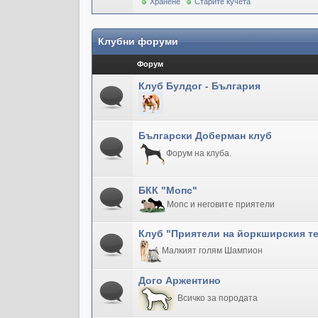
Хранене
Старите кучета
Клубни форуми
Форум
Клуб Булдог - България
Български Доберман клуб
Форум на клуба.
БКК "Мопс"
Мопс и неговите приятели
Клуб "Приятели на йоркширския т
Малкият голям Шампион
Дого Аржентино
Всичко за породата