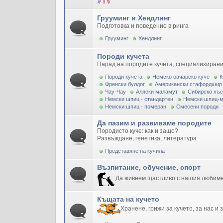
Грууминг и Хендлинг
Подготовка и поведение в ринга
Грууминг
Хендлинг
Породи кучета
Парад на породите кучета, специализирани
Породи кучета
Немско овчарско куче
К
Френски булдог
Американски стафордшир
Чау-Чау
Аляски маламут
Сибирско хъс
Немски шпиц - стандартен
Немски шпиц-
Немски шпиц - померан
Смесени породи
Да пазим и развиваме породите
Породисто куче: как и защо?
Развъждане, генетика, литература
Представяне на кучила
Възпитание, обучение, спорт
Да живеем щастливо с нашия любим
Къщата на кучето
Хранене, грижи за кучето, за нас и 