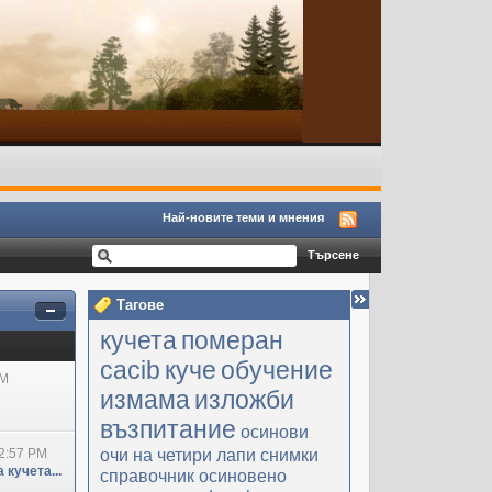
Най-новите теми и мнения
Тагове
кучета
померан
cacib
куче
обучение
PM
измама
изложби
възпитание
осинови
очи на четири лапи
снимки
2:57 PM
 кучета...
справочник
осиновено