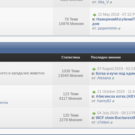
от:
Alia_V
22 May 2018 - 07:22 
78 Теми
в:
Намерени/Изгубени/
14976 Мнения
дом
от:
jaspermmm
Статистика
Последно мнение
07 August 2019 - 02:2
1039 Теми
зното и загадъчно животно
в:
Котка и куче под еди
13040 Мнения
от:
Alesana
21 October 2020 - 11:
123 Теми
в:
Абисинска котка (ABY
8117 Мнения
от:
harrry92
котка
04 July 2016 - 09:13 
120 Теми
в:
WCF show Bucharest/R
2278 Мнения
от:
s7efani