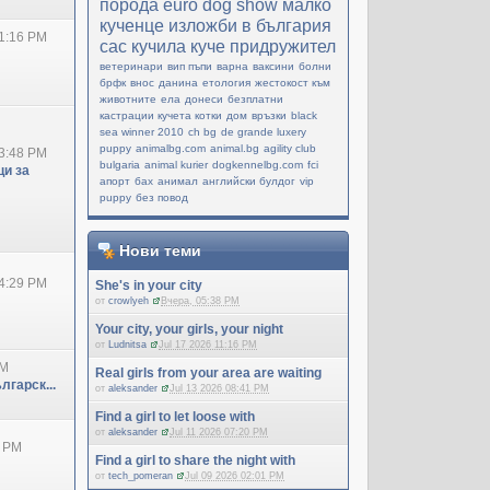
порода
еuro dog show
малко
кученце
изложби в българия
1:16 PM
cac
кучила
куче придружител
ветеринари
вип пъпи
варна
ваксини
болни
брфк
внос
данина
етология
жестокост към
животните
ела
донеси
безплатни
кастрации кучета котки
дом
връзки
black
sea winner 2010
ch bg
de grande luxery
puppy
animalbg.com
animal.bg
agility club
3:48 PM
bulgaria
animal kurier
dogkennelbg.com
fci
и за
апорт
бах
анимал
английски булдог
vip
puppy
без повод
Нови теми
4:29 PM
She's in your city
от
crowlyeh
Вчера, 05:38 PM
Your city, your girls, your night
от
Ludnitsa
Jul 17 2026 11:16 PM
PM
Real girls from your area are waiting
лгарск...
от
aleksander
Jul 13 2026 08:41 PM
Find a girl to let loose with
от
aleksander
Jul 11 2026 07:20 PM
0 PM
Find a girl to share the night with
от
tech_pomeran
Jul 09 2026 02:01 PM