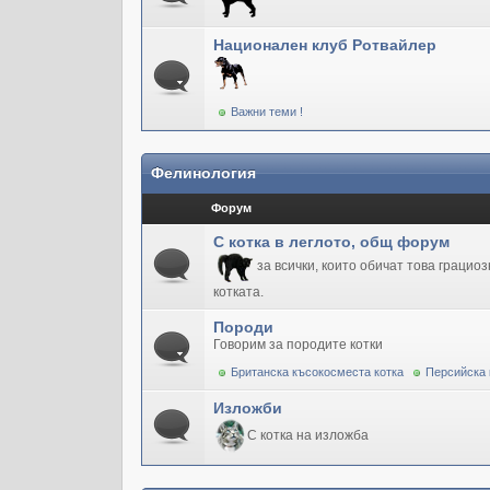
Национален клуб Ротвайлер
Важни теми !
Фелинология
Форум
С котка в леглото, общ форум
за всички, които обичат това грацио
котката.
Породи
Говорим за породите котки
Британска късокосместа котка
Персийска 
Изложби
С котка на изложба