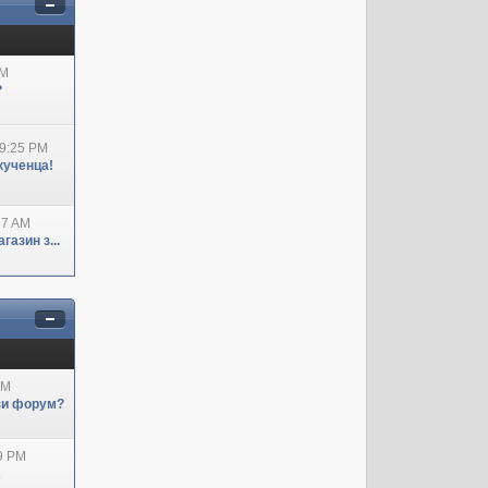
AM
?
09:25 PM
кученца!
27 AM
азин з...
AM
ози форум?
29 PM
А