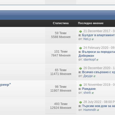
Статистика
Последно мнение
21 December 2017 - 
59 Теми
в:
Булдог в апартамент
5588 Мнения
от:
NeLy
24 February 2020 - 09
101 Теми
в:
Въпроси за породата
7847 Мнения
Доберман
от:
starrkopf
26 December 2020 - 1
65 Теми
в:
Всичко свързано с хр
11471 Мнения
от:
Джуди
ериер"
16 November 2019 - 
98 Теми
в:
Раждане
11907 Мнения
от:
sheili
28 July 2022 - 08:00 
493 Теми
в:
Търсим нов дом за на
12924 Мнения
от:
Hammdh