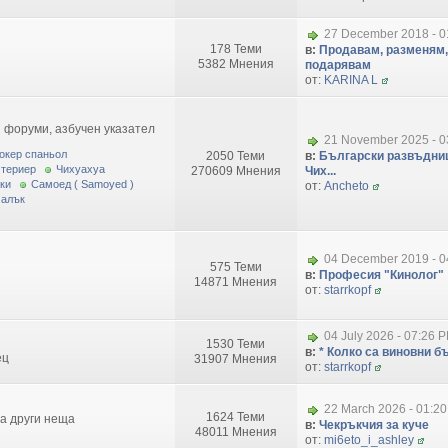
27 December 2018 - 0
178 Теми
в:
Продавам, разменям,
5382 Мнения
подарявам
от:
KARINA L
 форуми, азбучен указател
21 November 2025 - 0
окер спаньол
2050 Теми
в:
Български развъдниц
 териер
Чихуахуа
270609 Мнения
Чих...
ки
Самоед ( Samoyed )
от:
Ancheto
малък
04 December 2019 - 0
575 Теми
в:
Професия "Кинолог"
14871 Мнения
от:
starrkopf
04 July 2026 - 07:26 
1530 Теми
в:
* Колко са виновни бъ
ец
31907 Мнения
от:
starrkopf
22 March 2026 - 01:2
1624 Теми
за други неща
в:
Чекръкчия за куче
48011 Мнения
от:
mi6eto_i_ashley