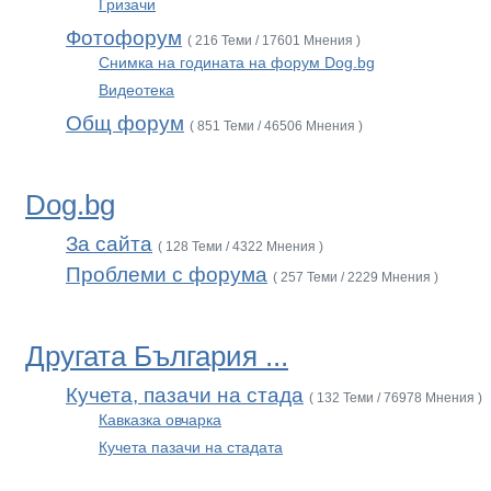
Гризачи
Фотофорум
( 216 Теми / 17601 Мнения )
Снимка на годината на форум Dog.bg
Видеотека
Общ форум
( 851 Теми / 46506 Мнения )
Dog.bg
За сайта
( 128 Теми / 4322 Мнения )
Проблеми с форума
( 257 Теми / 2229 Мнения )
Другата България ...
Кучета, пазачи на стада
( 132 Теми / 76978 Мнения )
Кавказка овчарка
Кучета пазачи на стадата