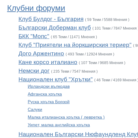
Клубни форуми
Клуб Булдог - България
( 59 Теми / 5588 Мнения )
Български Доберман клуб
( 101 Теми / 7847 Мнения 
БКК "Мопс"
( 65 Теми / 11471 Мнения )
Клуб "Приятели на йоркширския териер"
( 
Дого Аржентино
( 493 Теми / 12924 Мнения )
Кане корсо италиано
( 107 Теми / 9685 Мнения )
Немски дог
( 235 Теми / 7547 Мнения )
Национален клуб "Хрътки"
( 46 Теми / 4169 Мнения 
Ирландски вълкодав
Афганска хрътка
Руска хрътка Борзой
Салуки
Малка италианска хрътка ( левретка )
Уипет, малка английска хрътка
Национален Български Нюфаундленд Клу