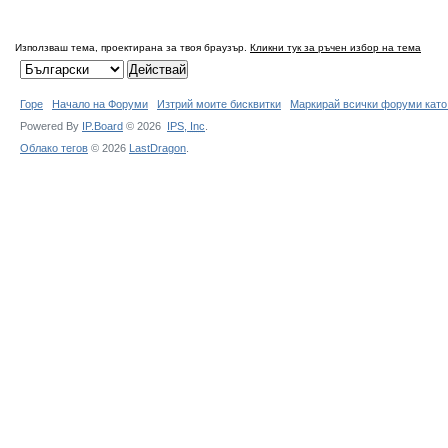
Използваш тема, проектирана за твоя браузър.
Кликни тук за ръчен избор на тема
Горе
Начало на Форуми
Изтрий моите бисквитки
Маркирай всички форуми като
Powered By
IP.Board
© 2026
IPS,
Inc
.
Облако тегов
© 2026
LastDragon
.