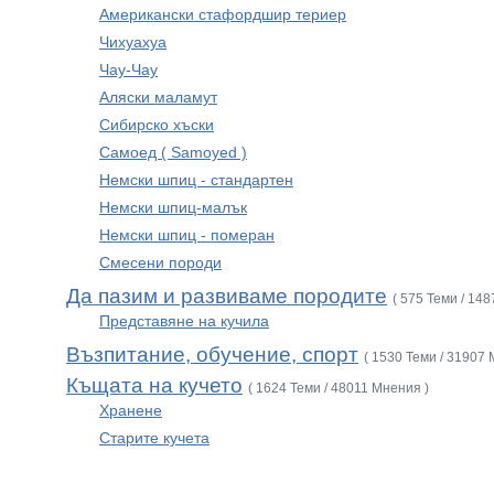
Американски стафордшир териер
Чихуахуа
Чау-Чау
Аляски маламут
Сибирско хъски
Самоед ( Samoyed )
Немски шпиц - стандартен
Немски шпиц-малък
Немски шпиц - померан
Смесени породи
Да пазим и развиваме породите
( 575 Теми / 14
Представяне на кучила
Възпитание, обучение, спорт
( 1530 Теми / 31907 
Къщата на кучето
( 1624 Теми / 48011 Мнения )
Хранене
Старите кучета