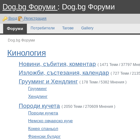
Dog.bg Форуми
: Dog.bg Форуми
Вход
Регистрация
Форуми
Потребители
Тагове
Gallery
Dog.bg Форуми
Кинология
Новини, събития, коментар
( 1471 Теми / 37797 Мне
Изложби, състезания, календар
( 727 Теми / 213
Грууминг и Хендлинг
( 178 Теми / 5382 Мнения )
Грууминг
Хендлинг
Породи кучета
( 2050 Теми / 270609 Мнения )
Породи кучета
Немско овчарско куче
Кокер спаньол
Френски булдог