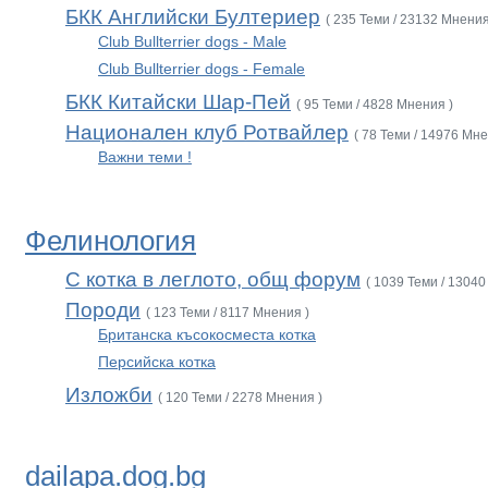
БКК Английски Бултериер
( 235 Теми / 23132 Мнения
Club Bullterrier dogs - Male
Club Bullterrier dogs - Female
БКК Китайски Шар-Пей
( 95 Теми / 4828 Мнения )
Национален клуб Ротвайлер
( 78 Теми / 14976 Мне
Важни теми !
Фелинология
С котка в леглото, общ форум
( 1039 Теми / 13040
Породи
( 123 Теми / 8117 Мнения )
Британска късокосместа котка
Персийска котка
Изложби
( 120 Теми / 2278 Мнения )
dailapa.dog.bg