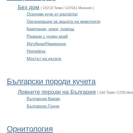
Без дом
( 10218 Теми / 147041 Мнения )
Осинови куче от изолатор
Организации за защита на животните
Кампании, идеи, помощ
Разкази с чуден край
Изгубени/Намерени
Homeless
Мостът на дъгата
Български породи кучета
Ловните породи на България
( 160 Теми / 2709 Мн
Български Барак
Българско Гонче
Орнитология