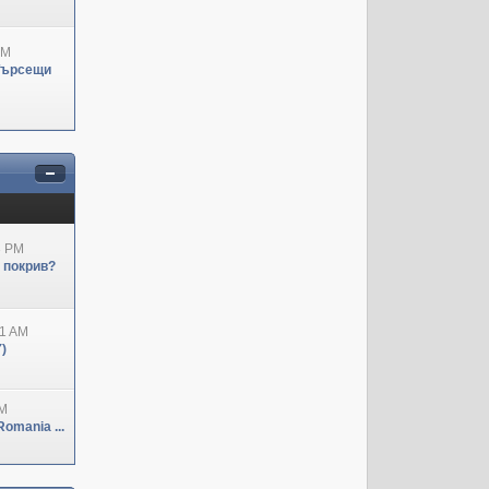
PM
Търсещи
3 PM
н покрив?
41 AM
)
PM
omania ...