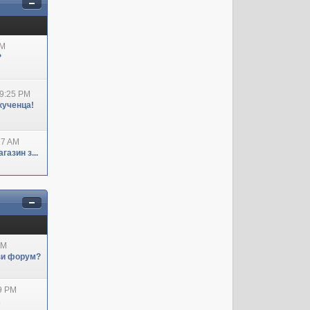
AM
?
09:25 PM
кученца!
27 AM
азин з...
AM
ози форум?
29 PM
А