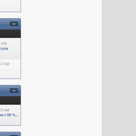
8 PM
 гупа
:57 AM
:25 AM
ст 99 %...