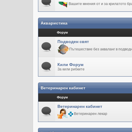
Вашите мнения от и за крилатото бр
Акваристика
Форум
Подводен свят
Пътешествие без акваланг в подводн
Кили Форум
За кили рибките
Ветеринарен кабинет
Форум
Ветеринарен кабинет
Ветеринарен лекар