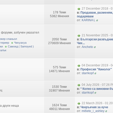
27 December 2018 - 0
178 Теми
в:
Продавам, разменям,
5382 Мнения
подарявам
от:
KARINA L
 форуми, азбучен указател
21 November 2025 - 0
окер спаньол
2050 Теми
в:
Български развъдниц
 териер
Чихуахуа
270609 Мнения
Чих...
ки
Самоед ( Samoyed )
от:
Ancheto
малък
04 December 2019 - 0
575 Теми
в:
Професия "Кинолог"
14871 Мнения
от:
starrkopf
04 July 2026 - 07:26 
1530 Теми
в:
* Колко са виновни бъ
ец
31907 Мнения
от:
starrkopf
22 March 2026 - 01:2
1624 Теми
за други неща
в:
Чекръкчия за куче
48011 Мнения
от:
mi6eto_i_ashley