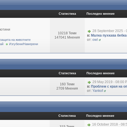
Статистика
Последно мнение
вотини
28 September 2025 - 
10218 Теми
в:
Малка пухкава бебка 
147041 Мнения
от:
owl
 защита на животните
рай
Изгубени/Намерени
Статистика
Последно мнение
29 May 2019 - 08:00 
160 Теми
в:
Проблем с края на о
2709 Мнения
от:
Yankof
Статистика
Последно мнение
16 October 2018 - 08
315 Теми