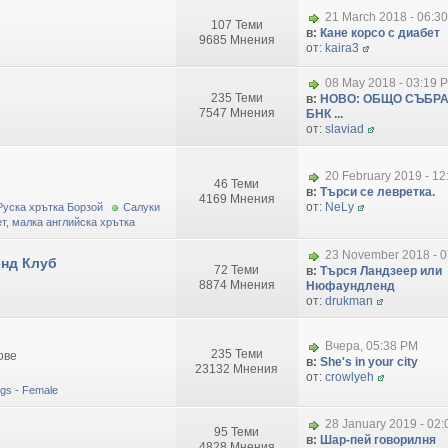
21 March 2018 - 06:3
107 Теми
в:
Кане корсо с диабет
9685 Мнения
от:
kaira3
08 May 2018 - 03:19 
235 Теми
в:
НОВО: ОБЩО СЪБРА
7547 Мнения
БНК ...
от:
slaviad
20 February 2019 - 1
46 Теми
в:
Търси се левретка.
4169 Мнения
от:
NeLy
Руска хрътка Борзой
Салуки
т, малка английска хрътка
23 November 2018 - 0
нд Клуб
72 Теми
в:
Търся Ландзеер или
8874 Мнения
Нюфаундленд
от:
drukman
Вчера, 05:38 PM
235 Теми
ове
в:
She's in your city
23132 Мнения
от:
crowlyeh
dogs - Female
28 January 2019 - 02
95 Теми
в:
Шар-пей говорилня
4828 Мнения