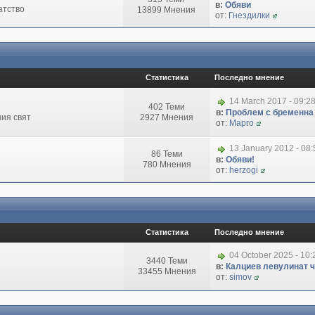
в:
Обяви
атство
13899 Мнения
от:
Гнездилки
Статистика
Последно мнение
14 March 2017 - 09:2
402 Теми
в:
Проблем с бременна
ия свят
2927 Мнения
от:
Марго
13 January 2012 - 08
86 Теми
в:
Обяви!
780 Мнения
от:
herzogi
Статистика
Последно мнение
04 October 2025 - 10
3440 Теми
в:
Калциев левулинат чи
33455 Мнения
от:
simov