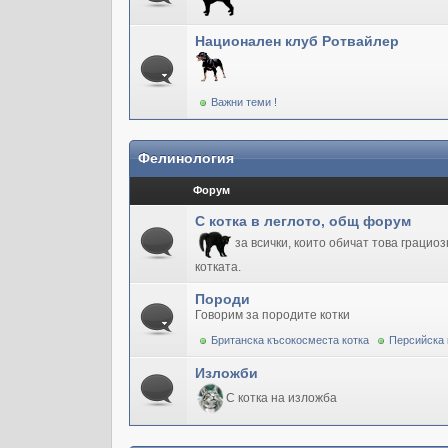
Национален клуб Ротвайлер
Важни теми !
Фелинология
Форум
С котка в леглото, общ форум
за всички, които обичат това грацио
котката.
Породи
Говорим за породите котки
Британска късокосместа котка
Персийска 
Изложби
С котка на изложба