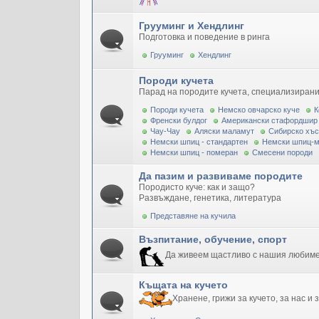
Грууминг и Хендлинг
Подготовка и поведение в ринга
Грууминг
Хендлинг
Породи кучета
Парад на породите кучета, специализирани
Породи кучета
Немско овчарско куче
К
Френски булдог
Американски стафордшир
Чау-Чау
Аляски маламут
Сибирско хъс
Немски шпиц - стандартен
Немски шпиц-
Немски шпиц - померан
Смесени породи
Да пазим и развиваме породите
Породисто куче: как и защо?
Развъждане, генетика, литература
Представяне на кучила
Възпитание, обучение, спорт
Да живеем щастливо с нашия любим
Къщата на кучето
Хранене, грижи за кучето, за нас и 