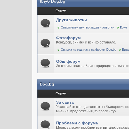
Клуб Dog.bg
Форум
Други животни
Спасителен център за диви животни
Коне
Фотофорум
Конкурси, снимки и всичко останало.
Снимка на годината на форум Dog.bg
Виде
Общ форум
За всички, които обичат природата и животн
Dog.bg
Форум
За сайта
Участвайте в създаването на българския 
мнения, предложения, въпроси - тук
Проблеми с форума
Моля, за всеки проблем или питане, открив