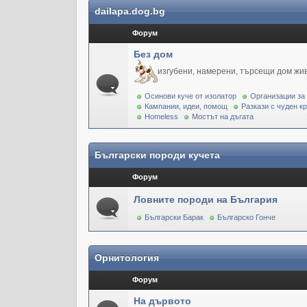
dailapa.dog.bg
Форум
Без дом
изгубени, намерени, търсещи дом жи
Осинови куче от изолатор
Организации за
Кампании, идеи, помощ
Разкази с чуден к
Homeless
Мостът на дъгата
Български породи кучета
Форум
Ловните породи на България
Български Барак
Българско Гонче
Орнитология
Форум
На дървото