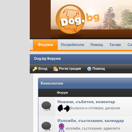
Форуми
Потребители
Помощ
Тагове
Ca
Dog.bg Форуми
Вход
Регистрация
Помощ
Кинология
Форум
Новини, събития, коментар
Въпроси и отговори, дискусии
Изложби, състезания, календар
изложби, състезания, аджилити