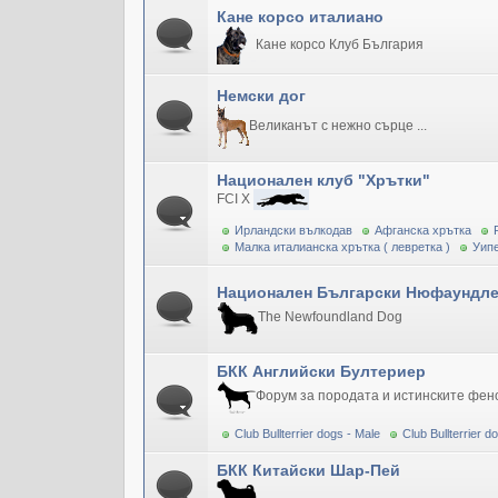
Кане корсо италиано
Кане корсо Клуб България
Немски дог
Великанът с нежно сърце ...
Национален клуб "Хрътки"
FCI X
Ирландски вълкодав
Афганска хрътка
Малка италианска хрътка ( левретка )
Уипе
Национален Български Нюфаундле
The Newfoundland Dog
БКК Английски Бултериер
Форум за породата и истинските фен
Club Bullterrier dogs - Male
Club Bullterrier 
БКК Китайски Шар-Пей