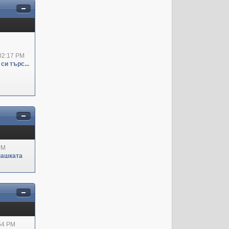
02:17 PM
си търс...
PM
пашката
:54 PM