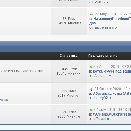
от:
Alia_V
22 May 2018 - 07:22 
78 Теми
в:
Намерени/Изгубени/
14976 Мнения
дом
от:
jaspermmm
Статистика
Последно мнение
07 August 2019 - 02:2
1039 Теми
зното и загадъчно животно
в:
Котка и куче под еди
13040 Мнения
от:
Alesana
21 October 2020 - 11:
123 Теми
в:
Абисинска котка (ABY
8117 Мнения
от:
harrry92
котка
04 July 2016 - 09:13 
120 Теми
в:
WCF show Bucharest/R
2278 Мнения
от:
s7efani