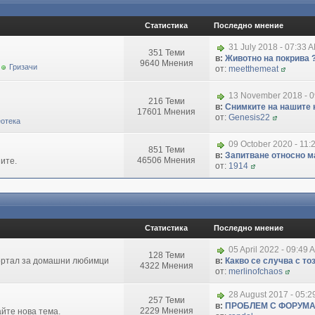
Статистика
Последно мнение
31 July 2018 - 07:33 
351 Теми
в:
Животно на покрива 
9640 Мнения
Гризачи
от:
meetthemeat
13 November 2018 - 
216 Теми
в:
Снимките на нашите 
17601 Мнения
от:
Genesis22
отека
09 October 2020 - 11:
851 Теми
в:
Запитване относно маг
46506 Мнения
ите.
от:
1914
Статистика
Последно мнение
05 April 2022 - 09:49 
128 Теми
портал за домашни любимци
в:
Какво се случва с т
4322 Мнения
от:
merlinofchaos
28 August 2017 - 05:
257 Теми
в:
ПРОБЛЕМ С ФОРУМ
2229 Мнения
айте нова тема.