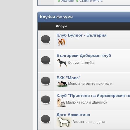
Хранене
Старите кучета
Клубни форуми
Форум
Клуб Булдог - България
Български Доберман клуб
Форум на клуба.
БКК "Мопс"
Мопс и неговите приятели
Клуб "Приятели на йоркширския т
Малкият голям Шампион
Дого Аржентино
Всичко за породата