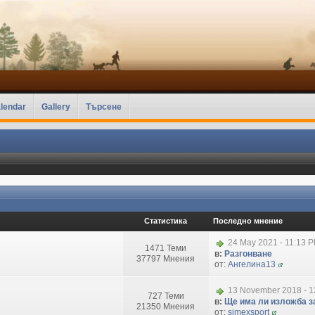
lendar
Gallery
Търсене
Статистика
Последно мнение
24 May 2021 - 11:13 
1471 Теми
в:
Разгонване
37797 Мнения
от:
Ангелина13
13 November 2018 - 1
727 Теми
в:
Ще има ли изложба за
21350 Мнения
от:
simexsport