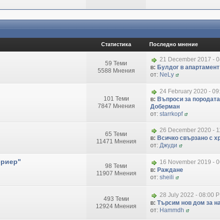
Статистика
Последно мнение
21 December 2017 - 
59 Теми
в:
Булдог в апартамент
5588 Мнения
от:
NeLy
24 February 2020 - 09
101 Теми
в:
Въпроси за породата
7847 Мнения
Доберман
от:
starrkopf
26 December 2020 - 1
65 Теми
в:
Всичко свързано с хр
11471 Мнения
от:
Джуди
ериер"
16 November 2019 - 
98 Теми
в:
Раждане
11907 Мнения
от:
sheili
28 July 2022 - 08:00 
493 Теми
в:
Търсим нов дом за на
12924 Мнения
от:
Hammdh