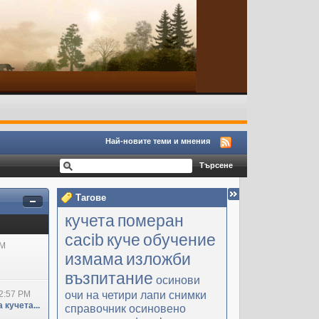
Най-новите теми и мнения
Тагове
кучета
померан
cacib
куче
обучение
PM
измама
изложби
възпитание
осинови
очи на четири лапи
снимки
2:57 PM
 кучета...
справочник
осиновено