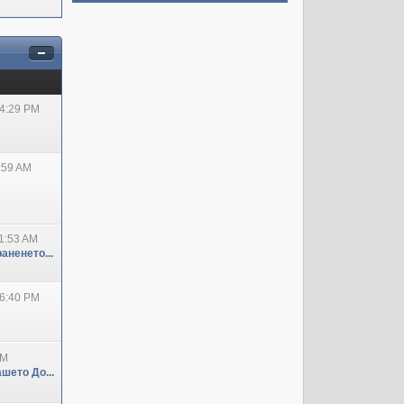
04:29 PM
:59 AM
1:53 AM
аненето...
06:40 PM
PM
шето До...