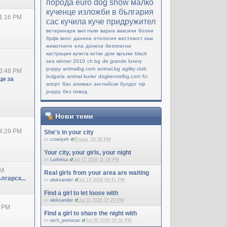
порода
еuro dog show
малко
кученце
изложби в българия
1:16 PM
cac
кучила
куче придружител
ветеринари
вип пъпи
варна
ваксини
болни
брфк
внос
данина
етология
жестокост към
животните
ела
донеси
безплатни
кастрации кучета котки
дом
връзки
black
sea winner 2010
ch bg
de grande luxery
puppy
animalbg.com
animal.bg
agility club
3:48 PM
bulgaria
animal kurier
dogkennelbg.com
fci
и за
апорт
бах
анимал
английски булдог
vip
puppy
без повод
Нови теми
4:29 PM
She's in your city
от
crowlyeh
Вчера, 05:38 PM
Your city, your girls, your night
от
Ludnitsa
Jul 17 2026 11:16 PM
PM
Real girls from your area are waiting
лгарск...
от
aleksander
Jul 13 2026 08:41 PM
Find a girl to let loose with
от
aleksander
Jul 11 2026 07:20 PM
0 PM
Find a girl to share the night with
от
tech_pomeran
Jul 09 2026 02:01 PM