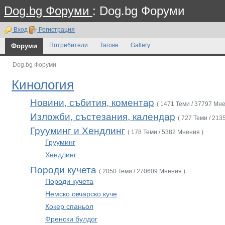
Dog.bg Форуми
: Dog.bg Форуми
Вход
Регистрация
Форуми
Потребители
Тагове
Gallery
Dog.bg Форуми
Кинология
Новини, събития, коментар
( 1471 Теми / 37797 Мне
Изложби, състезания, календар
( 727 Теми / 213
Грууминг и Хендлинг
( 178 Теми / 5382 Мнения )
Грууминг
Хендлинг
Породи кучета
( 2050 Теми / 270609 Мнения )
Породи кучета
Немско овчарско куче
Кокер спаньол
Френски булдог