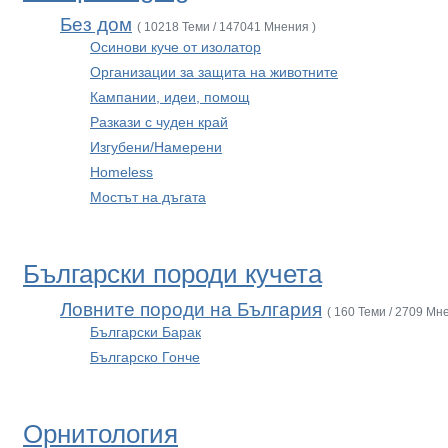
Без дом
( 10218 Теми / 147041 Мнения )
Осинови куче от изолатор
Организации за защита на животните
Кампании, идеи, помощ
Разкази с чуден край
Изгубени/Намерени
Homeless
Мостът на дъгата
Български породи кучета
Ловните породи на България
( 160 Теми / 2709 Мн
Български Барак
Българско Гонче
Орнитология