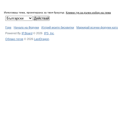
Използваш тема, проектирана за твоя браузър.
Кликни тук за ръчен избор на тема
Горе
Начало на Форуми
Изтрий моите бисквитки
Маркирай всички форуми като
Powered By
IP.Board
© 2026
IPS,
Inc
.
Облако тегов
© 2026
LastDragon
.