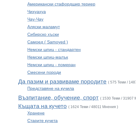
Американски стафордшир териер
Чихуахуа
Чау-Чау
Аляски маламут
Сибирско хъски
Самоед ( Samoyed )
Немски шпиц - стандартен
Немски шпиц-малък
Немски шпиц - померан
Смесени породи
Да пазим и развиваме породите
( 575 Теми / 14
Представяне на кучила
Възпитание, обучение, спорт
( 1530 Теми / 31907 
Къщата на кучето
( 1624 Теми / 48011 Мнения )
Хранене
Старите кучета