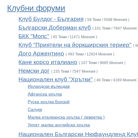
Клубни форуми
Клуб Булдог - България
( 59 Теми / 5588 Мнения )
Български Доберман клуб
( 101 Теми / 7847 Мнения 
БКК "Мопс"
( 65 Теми / 11471 Мнения )
Клуб "Приятели на йоркширския териер"
( 
Дого Аржентино
( 493 Теми / 12924 Мнения )
Кане корсо италиано
( 107 Теми / 9685 Мнения )
Немски дог
( 235 Теми / 7547 Мнения )
Национален клуб "Хрътки"
( 46 Теми / 4169 Мнения 
Ирландски вълкодав
Афганска хрътка
Руска хрътка Борзой
Салуки
Малка италианска хрътка ( левретка )
Уипет, малка английска хрътка
Национален Български Нюфаундленд Клу