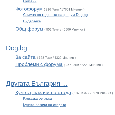
Гризачи
Фотофорум
( 216 Теми / 17601 Мнения )
Снимка на годината на форум Dog.bg
Видеотека
Общ форум
( 851 Теми / 46506 Мнения )
Dog.bg
За сайта
( 128 Теми / 4322 Мнения )
Проблеми с форума
( 257 Теми / 2229 Мнения )
Другата България ...
Кучета, пазачи на стада
( 132 Теми / 76978 Мнения )
Кавказка овчарка
Кучета пазачи на стадата