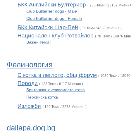
БКК Английски Бултериер
( 236 Теми / 23132 Мнения
Club Bullterrier dogs - Male
Club Bullterrier dogs - Female
БКК Китайски Шар-Пей
( 95 Теми / 4828 Мнения )
Национален клуб Ротвайлер
( 78 Теми / 14976 Мне
Важни теми !
Фелинология
С котка в леглото, общ форум
( 1039 Теми / 13040
Породи
( 123 Теми / 8117 Мнения )
Британска късокосместа котка
Персийска котка
Изложби
( 120 Теми / 2278 Мнения )
dailapa.dog.bg