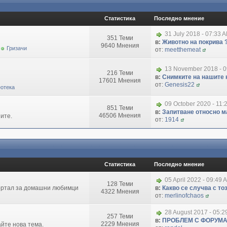
Статистика
Последно мнение
31 July 2018 - 07:33 
351 Теми
в:
Животно на покрива 
9640 Мнения
Гризачи
от:
meetthemeat
13 November 2018 - 
216 Теми
в:
Снимките на нашите 
17601 Мнения
от:
Genesis22
отека
09 October 2020 - 11:
851 Теми
в:
Запитване относно маг
46506 Мнения
ите.
от:
1914
Статистика
Последно мнение
05 April 2022 - 09:49 
128 Теми
портал за домашни любимци
в:
Какво се случва с т
4322 Мнения
от:
merlinofchaos
28 August 2017 - 05:
257 Теми
в:
ПРОБЛЕМ С ФОРУМ
2229 Мнения
айте нова тема.