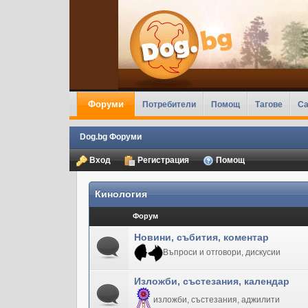
Форуми
Потребители
Помощ
Тагове
Ca
Dog.bg Форуми
Вход
Регистрация
Помощ
Кинология
Форум
Новини, събития, коментар
Въпроси и отговори, дискусии
Изложби, състезания, календар
изложби, състезания, аджилити