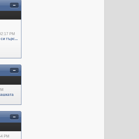
02:17 PM
си търс...
PM
пашката
:54 PM