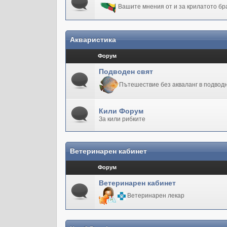
Вашите мнения от и за крилатото бр
Акваристика
Форум
Подводен свят
Пътешествие без акваланг в подводн
Кили Форум
За кили рибките
Ветеринарен кабинет
Форум
Ветеринарен кабинет
Ветеринарен лекар