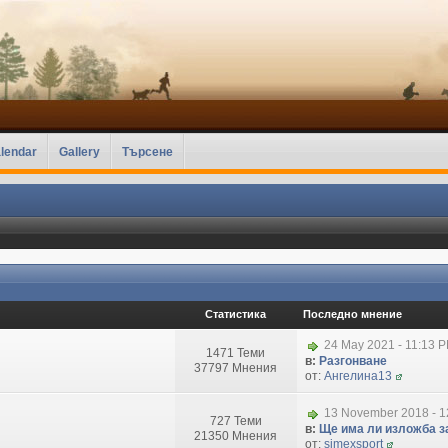
lendar
Gallery
Търсене
Статистика
Последно мнение
24 May 2021 - 11:13 
1471 Теми
в:
Разгонване
37797 Мнения
от:
Ангелина13
13 November 2018 - 1
727 Теми
в:
Ще има ли изложба за
21350 Мнения
от:
simexsport