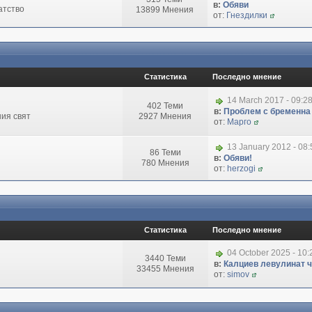
в:
Обяви
атство
13899 Мнения
от:
Гнездилки
Статистика
Последно мнение
14 March 2017 - 09:2
402 Теми
в:
Проблем с бременна
ия свят
2927 Мнения
от:
Марго
13 January 2012 - 08
86 Теми
в:
Обяви!
780 Мнения
от:
herzogi
Статистика
Последно мнение
04 October 2025 - 10
3440 Теми
в:
Калциев левулинат чи
33455 Мнения
от:
simov