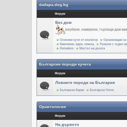
dailapa.dog.bg
Форум
Без дом
изгубени, намерени, търсещи дом жи
Осинови куче от изолатор
Организации за
Кампании, идеи, помощ
Разкази с чуден к
Homeless
Мостът на дъгата
Български породи кучета
Форум
Ловните породи на България
Български Барак
Българско Гонче
Орнитология
Форум
На дървото