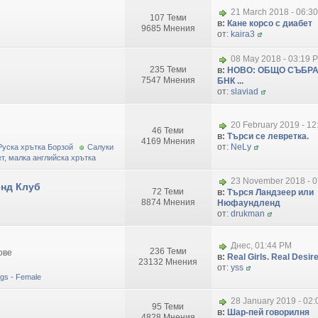
21 March 2018 - 06:3
107 Теми
в:
Кане корсо с диабет
9685 Мнения
от:
kaira3
08 May 2018 - 03:19 
235 Теми
в:
НОВО: ОБЩО СЪБРА
7547 Мнения
БНК ...
от:
slaviad
20 February 2019 - 1
46 Теми
в:
Търси се левретка.
4169 Мнения
от:
NeLy
Руска хрътка Борзой
Салуки
т, малка английска хрътка
23 November 2018 - 0
нд Клуб
72 Теми
в:
Търся Ландзеер или
8874 Мнения
Нюфаундленд
от:
drukman
Днес, 01:44 PM
236 Теми
ове
в:
Real Girls. Real Desire.
23132 Мнения
от:
yss
dogs - Female
28 January 2019 - 02
95 Теми
в:
Шар-пей говорилня
4828 Мнения