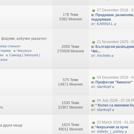
27 December 2018 - 0
178 Теми
в:
Продавам, разменям,
5382 Мнения
подарявам
от:
KARINA L
 форуми, азбучен указател
21 November 2025 - 0
окер спаньол
2050 Теми
в:
Български развъдниц
 териер
Чихуахуа
270609 Мнения
Чих...
ки
Самоед ( Samoyed )
от:
Ancheto
малък
04 December 2019 - 0
575 Теми
в:
Професия "Кинолог"
14871 Мнения
от:
starrkopf
04 July 2026 - 07:26 
1530 Теми
в:
* Колко са виновни бъ
ец
31907 Мнения
от:
starrkopf
22 March 2026 - 01:2
1624 Теми
за други неща
в:
Чекръкчия за куче
48011 Мнения
от:
mi6eto_i_ashley