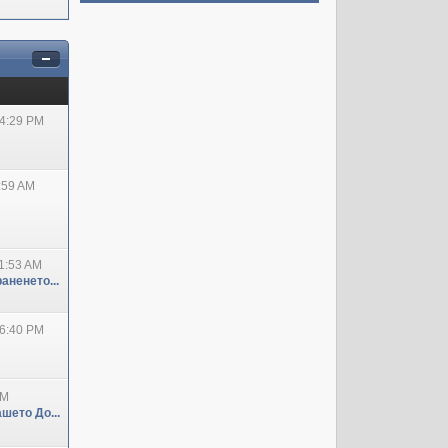
04:29 PM
:59 AM
1:53 AM
аненето...
06:40 PM
PM
шето До...