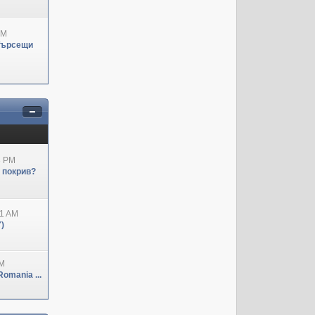
PM
Търсещи
3 PM
н покрив?
41 AM
)
PM
omania ...