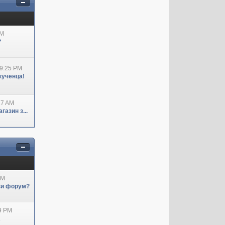
AM
?
09:25 PM
кученца!
27 AM
азин з...
AM
ози форум?
29 PM
А