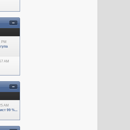
8 PM
 гупа
:57 AM
:25 AM
ст 99 %...