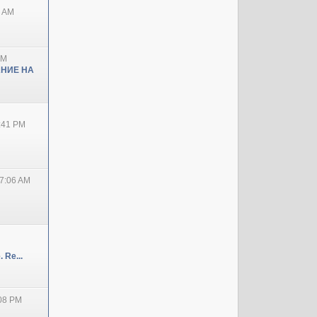
0 AM
PM
НИЕ НА
2:41 PM
7:06 AM
 Re...
:08 PM