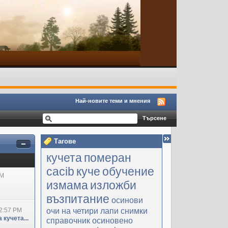
Най-новите теми и мнения
Тагове
кучета
померан
cacib
куче
обучение
PM
измама
изложби
възпитание
осинови
очи на четири лапи
снимки
2:57 PM
 кучета...
справочник
осиновено