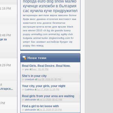
порода
еuro dog show
малко
кученце
изложби в българия
1:16 PM
cac
кучила
куче придружител
ветеринари
вип пъпи
варна
ваксини
болни
брфк
внос
данина
етология
жестокост към
животните
ела
донеси
безплатни
кастрации кучета котки
дом
връзки
black
sea winner 2010
ch bg
de grande luxery
puppy
animalbg.com
animal.bg
agility club
3:48 PM
bulgaria
animal kurier
dogkennelbg.com
fci
и за
апорт
бах
анимал
английски булдог
vip
puppy
без повод
Нови теми
4:29 PM
Real Girls. Real Desire. Real Now.
от
yss
Днес, 01:44 PM
She's in your city
от
crowlyeh
Aug 06 2026 05:38 PM
PM
Your city, your girls, your night
лгарск...
от
Ludnitsa
Jul 17 2026 11:16 PM
Real girls from your area are waiting
от
aleksander
Jul 13 2026 08:41 PM
0 PM
Find a girl to let loose with
от
aleksander
Jul 11 2026 07:20 PM