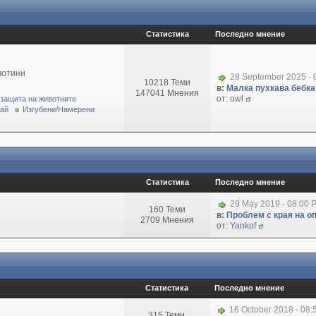
Статистика
Последно мнение
вотини
28 September 2025 - 
10218 Теми
в:
Малка пухкава бебка 
147041 Мнения
от:
owl
 защита на животните
рай
Изгубени/Намерени
Статистика
Последно мнение
29 May 2019 - 08:00 
160 Теми
в:
Проблем с края на о
2709 Мнения
от:
Yankof
Статистика
Последно мнение
16 October 2018 - 08
315 Теми