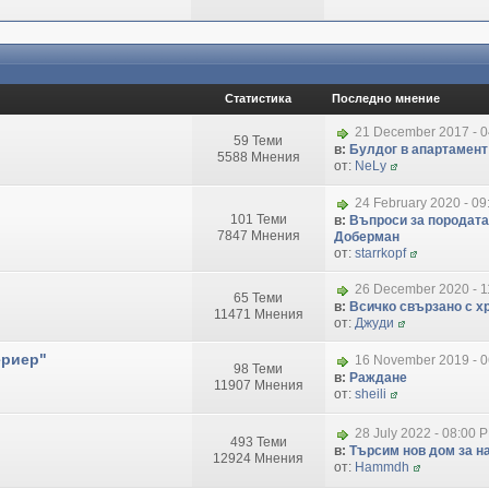
Статистика
Последно мнение
21 December 2017 - 
59 Теми
в:
Булдог в апартамент
5588 Мнения
от:
NeLy
24 February 2020 - 09
101 Теми
в:
Въпроси за породата
7847 Мнения
Доберман
от:
starrkopf
26 December 2020 - 1
65 Теми
в:
Всичко свързано с хр
11471 Мнения
от:
Джуди
ериер"
16 November 2019 - 
98 Теми
в:
Раждане
11907 Мнения
от:
sheili
28 July 2022 - 08:00 
493 Теми
в:
Търсим нов дом за на
12924 Мнения
от:
Hammdh