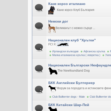
Кане корсо италиано
Кане корсо Клуб България
Немски дог
Великанът с нежно сърце ...
Национален клуб "Хрътки"
FCI X
Ирландски вълкодав
Афганска хрътка
Малка италианска хрътка ( левретка )
Уипе
Национален Български Нюфаундле
The Newfoundland Dog
БКК Английски Бултериер
Форум за породата и истинските фен
Club Bullterrier dogs - Male
Club Bullterrier 
БКК Китайски Шар-Пей