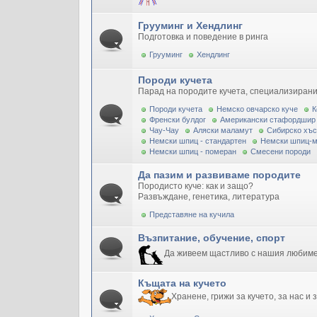
Грууминг и Хендлинг
Подготовка и поведение в ринга
Грууминг
Хендлинг
Породи кучета
Парад на породите кучета, специализирани
Породи кучета
Немско овчарско куче
К
Френски булдог
Американски стафордшир
Чау-Чау
Аляски маламут
Сибирско хъс
Немски шпиц - стандартен
Немски шпиц-
Немски шпиц - померан
Смесени породи
Да пазим и развиваме породите
Породисто куче: как и защо?
Развъждане, генетика, литература
Представяне на кучила
Възпитание, обучение, спорт
Да живеем щастливо с нашия любим
Къщата на кучето
Хранене, грижи за кучето, за нас и 