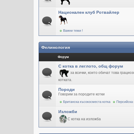
Национален клуб Ротвайлер
Важни теми !
Фелинология
Форум
С котка в леглото, общ форум
за всички, които обичат това грацио
котката.
Породи
Говорим за породите котки
Британска късокосместа котка
Персийска 
Изложби
С котка на изложба