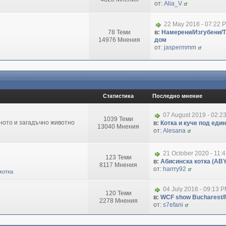
от:
Alia_V
22 May 2018 - 07:22 
78 Теми
в:
Намерени/Изгубени/
14976 Мнения
дом
от:
jaspermmm
Статистика
Последно мнение
07 August 2019 - 02:2
1039 Теми
зното и загадъчно животно
в:
Котка и куче под еди
13040 Мнения
от:
Alesana
21 October 2020 - 11:
123 Теми
в:
Абисинска котка (ABY
8117 Мнения
от:
harrry92
котка
04 July 2016 - 09:13 
120 Теми
в:
WCF show Bucharest/R
2278 Мнения
от:
s7efani