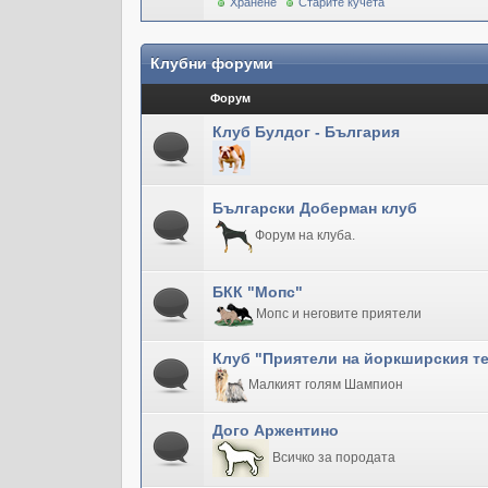
Хранене
Старите кучета
Клубни форуми
Форум
Клуб Булдог - България
Български Доберман клуб
Форум на клуба.
БКК "Мопс"
Мопс и неговите приятели
Клуб "Приятели на йоркширския т
Малкият голям Шампион
Дого Аржентино
Всичко за породата