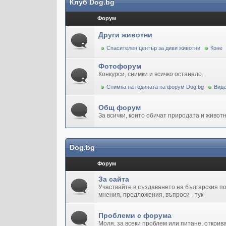
Клуб Dog.bg
Форум
Други животни
Спасителен център за диви животни
Коне
Фотофорум
Конкурси, снимки и всичко останало.
Снимка на годината на форум Dog.bg
Виде
Общ форум
За всички, които обичат природата и животн
Dog.bg
Форум
За сайта
Участвайте в създаването на българския 
мнения, предложения, въпроси - тук
Проблеми с форума
Моля, за всеки проблем или питане, открив