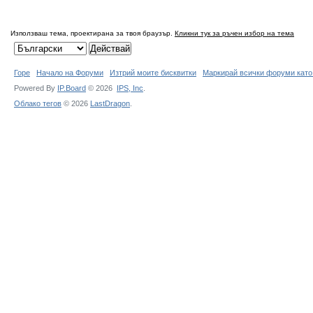
Използваш тема, проектирана за твоя браузър.
Кликни тук за ръчен избор на тема
Горе
Начало на Форуми
Изтрий моите бисквитки
Маркирай всички форуми като
Powered By
IP.Board
© 2026
IPS,
Inc
.
Облако тегов
© 2026
LastDragon
.