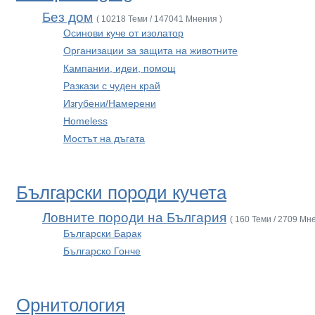
Без дом
( 10218 Теми / 147041 Мнения )
Осинови куче от изолатор
Организации за защита на животните
Кампании, идеи, помощ
Разкази с чуден край
Изгубени/Намерени
Homeless
Мостът на дъгата
Български породи кучета
Ловните породи на България
( 160 Теми / 2709 Мн
Български Барак
Българско Гонче
Орнитология