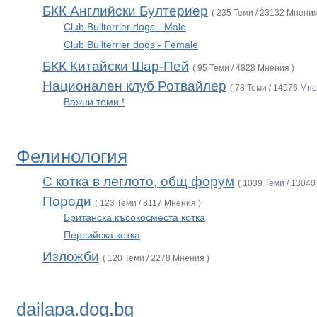
БКК Английски Бултериер
( 235 Теми / 23132 Мнения
Club Bullterrier dogs - Male
Club Bullterrier dogs - Female
БКК Китайски Шар-Пей
( 95 Теми / 4828 Мнения )
Национален клуб Ротвайлер
( 78 Теми / 14976 Мне
Важни теми !
Фелинология
С котка в леглото, общ форум
( 1039 Теми / 13040
Породи
( 123 Теми / 8117 Мнения )
Британска късокосместа котка
Персийска котка
Изложби
( 120 Теми / 2278 Мнения )
dailapa.dog.bg