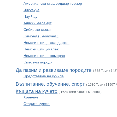
Американски стафордшир териер
Чихуахуа
Чау-Чау
Аляски маламут
Сибирско хъски
Самоед ( Samoyed )
Немски шпиц - стандартен
Немски шпиц-малък
Немски шпиц - померан
Смесени породи
Да пазим и развиваме породите
( 575 Теми / 14
Представяне на кучила
Възпитание, обучение, спорт
( 1530 Теми / 31907 
Къщата на кучето
( 1624 Теми / 48011 Мнения )
Хранене
Старите кучета