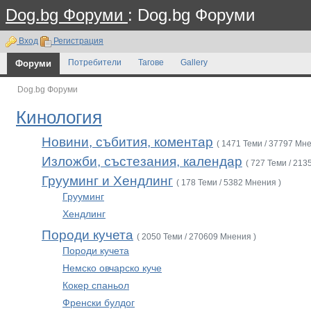
Dog.bg Форуми
: Dog.bg Форуми
Вход
Регистрация
Форуми
Потребители
Тагове
Gallery
Dog.bg Форуми
Кинология
Новини, събития, коментар
( 1471 Теми / 37797 Мне
Изложби, състезания, календар
( 727 Теми / 213
Грууминг и Хендлинг
( 178 Теми / 5382 Мнения )
Грууминг
Хендлинг
Породи кучета
( 2050 Теми / 270609 Мнения )
Породи кучета
Немско овчарско куче
Кокер спаньол
Френски булдог