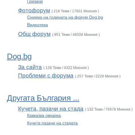
Гризачи
Фотофорум
( 216 Теми / 17601 Мнения )
Снимка на годината на форум Dog.bg
Видеотека
Общ форум
( 851 Теми / 46506 Мнения )
Dog.bg
За сайта
( 128 Теми / 4322 Мнения )
Проблеми с форума
( 257 Теми / 2229 Мнения )
Другата България ...
Кучета, пазачи на стада
( 132 Теми / 76978 Мнения )
Кавказка овчарка
Кучета пазачи на стадата