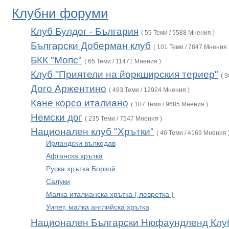
Клубни форуми
Клуб Булдог - България
( 59 Теми / 5588 Мнения )
Български Доберман клуб
( 101 Теми / 7847 Мнения 
БКК "Мопс"
( 65 Теми / 11471 Мнения )
Клуб "Приятели на йоркширския териер"
( 
Дого Аржентино
( 493 Теми / 12924 Мнения )
Кане корсо италиано
( 107 Теми / 9685 Мнения )
Немски дог
( 235 Теми / 7547 Мнения )
Национален клуб "Хрътки"
( 46 Теми / 4169 Мнения 
Ирландски вълкодав
Афганска хрътка
Руска хрътка Борзой
Салуки
Малка италианска хрътка ( левретка )
Уипет, малка английска хрътка
Национален Български Нюфаундленд Клу