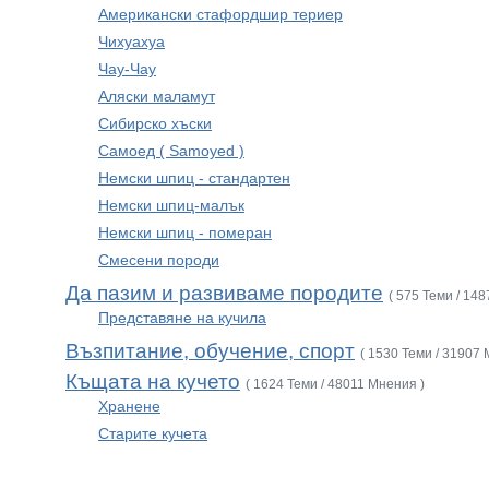
Американски стафордшир териер
Чихуахуа
Чау-Чау
Аляски маламут
Сибирско хъски
Самоед ( Samoyed )
Немски шпиц - стандартен
Немски шпиц-малък
Немски шпиц - померан
Смесени породи
Да пазим и развиваме породите
( 575 Теми / 14
Представяне на кучила
Възпитание, обучение, спорт
( 1530 Теми / 31907 
Къщата на кучето
( 1624 Теми / 48011 Мнения )
Хранене
Старите кучета