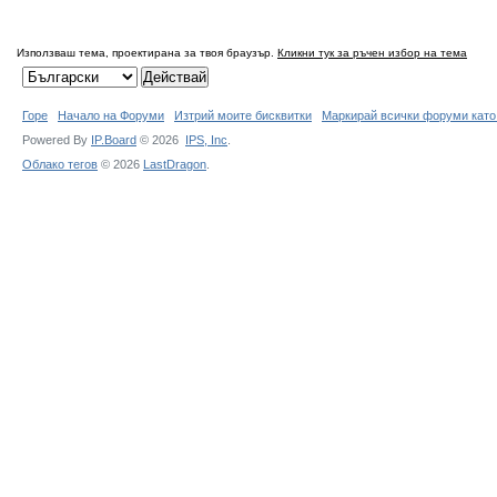
Използваш тема, проектирана за твоя браузър.
Кликни тук за ръчен избор на тема
Горе
Начало на Форуми
Изтрий моите бисквитки
Маркирай всички форуми като
Powered By
IP.Board
© 2026
IPS,
Inc
.
Облако тегов
© 2026
LastDragon
.