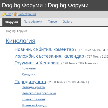
Dog.bg Форуми
: Dog.bg Форуми
Вход
Регистрация
Форуми
Потребители
Тагове
Gallery
Dog.bg Форуми
Кинология
Новини, събития, коментар
( 1471 Теми / 37797 Мне
Изложби, състезания, календар
( 727 Теми / 213
Грууминг и Хендлинг
( 178 Теми / 5382 Мнения )
Грууминг
Хендлинг
Породи кучета
( 2050 Теми / 270609 Мнения )
Породи кучета
Немско овчарско куче
Кокер спаньол
Френски булдог