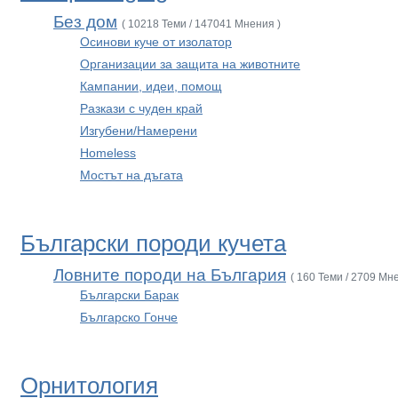
Без дом
( 10218 Теми / 147041 Мнения )
Осинови куче от изолатор
Организации за защита на животните
Кампании, идеи, помощ
Разкази с чуден край
Изгубени/Намерени
Homeless
Мостът на дъгата
Български породи кучета
Ловните породи на България
( 160 Теми / 2709 Мн
Български Барак
Българско Гонче
Орнитология