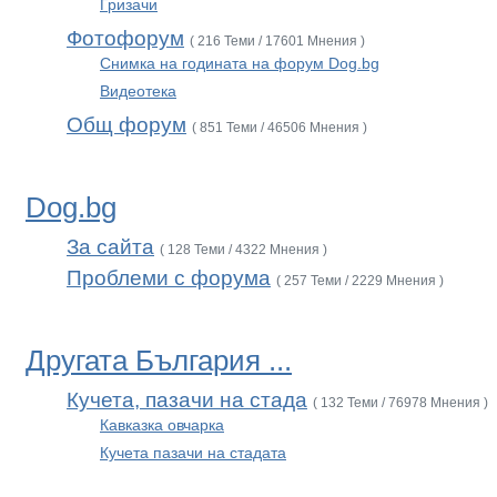
Гризачи
Фотофорум
( 216 Теми / 17601 Мнения )
Снимка на годината на форум Dog.bg
Видеотека
Общ форум
( 851 Теми / 46506 Мнения )
Dog.bg
За сайта
( 128 Теми / 4322 Мнения )
Проблеми с форума
( 257 Теми / 2229 Мнения )
Другата България ...
Кучета, пазачи на стада
( 132 Теми / 76978 Мнения )
Кавказка овчарка
Кучета пазачи на стадата