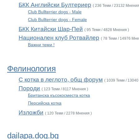
БКК Английски Бултериер
( 236 Теми / 23132 Мнения
Club Bullterrier dogs - Male
Club Bullterrier dogs - Female
БКК Китайски Шар-Пей
( 95 Теми / 4828 Мнения )
Национален клуб Ротвайлер
( 78 Теми / 14976 Мне
Важни теми !
Фелинология
С котка в леглото, общ форум
( 1039 Теми / 13040
Породи
( 123 Теми / 8117 Мнения )
Британска късокосместа котка
Персийска котка
Изложби
( 120 Теми / 2278 Мнения )
dailapa.dog.bg