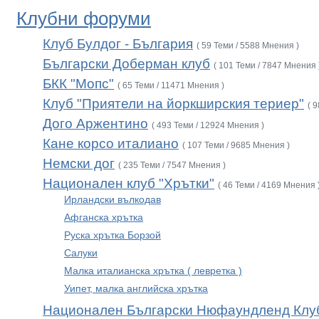
Клубни форуми
Клуб Булдог - България
( 59 Теми / 5588 Мнения )
Български Доберман клуб
( 101 Теми / 7847 Мнения 
БКК "Мопс"
( 65 Теми / 11471 Мнения )
Клуб "Приятели на йоркширския териер"
( 
Дого Аржентино
( 493 Теми / 12924 Мнения )
Кане корсо италиано
( 107 Теми / 9685 Мнения )
Немски дог
( 235 Теми / 7547 Мнения )
Национален клуб "Хрътки"
( 46 Теми / 4169 Мнения 
Ирландски вълкодав
Афганска хрътка
Руска хрътка Борзой
Салуки
Малка италианска хрътка ( левретка )
Уипет, малка английска хрътка
Национален Български Нюфаундленд Клу