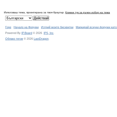
Използваш тема, проектирана за твоя браузър.
Кликни тук за ръчен избор на тема
Горе
Начало на Форуми
Изтрий моите бисквитки
Маркирай всички форуми като
Powered By
IP.Board
© 2026
IPS,
Inc
.
Облако тегов
© 2026
LastDragon
.