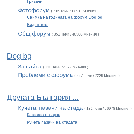
Гризачи
Фотофорум
( 216 Теми / 17601 Мнения )
Снимка на годината на форум Dog.bg
Видеотека
Общ форум
( 851 Теми / 46506 Мнения )
Dog.bg
За сайта
( 128 Теми / 4322 Мнения )
Проблеми с форума
( 257 Теми / 2229 Мнения )
Другата България ...
Кучета, пазачи на стада
( 132 Теми / 76978 Мнения )
Кавказка овчарка
Кучета пазачи на стадата