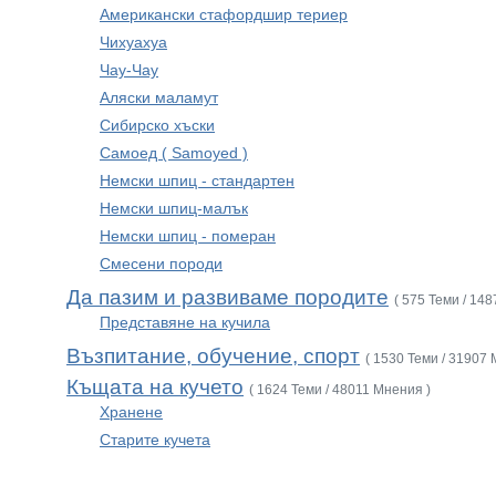
Американски стафордшир териер
Чихуахуа
Чау-Чау
Аляски маламут
Сибирско хъски
Самоед ( Samoyed )
Немски шпиц - стандартен
Немски шпиц-малък
Немски шпиц - померан
Смесени породи
Да пазим и развиваме породите
( 575 Теми / 14
Представяне на кучила
Възпитание, обучение, спорт
( 1530 Теми / 31907 
Къщата на кучето
( 1624 Теми / 48011 Мнения )
Хранене
Старите кучета