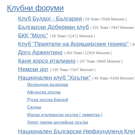
Клубни форуми
Клуб Булдог - България
( 59 Теми / 5588 Мнения )
Български Доберман клуб
( 101 Теми / 7847 Мнения 
БКК "Мопс"
( 65 Теми / 11471 Мнения )
Клуб "Приятели на йоркширския териер"
( 
Дого Аржентино
( 493 Теми / 12924 Мнения )
Кане корсо италиано
( 107 Теми / 9685 Мнения )
Немски дог
( 235 Теми / 7547 Мнения )
Национален клуб "Хрътки"
( 46 Теми / 4169 Мнения 
Ирландски вълкодав
Афганска хрътка
Руска хрътка Борзой
Салуки
Малка италианска хрътка ( левретка )
Уипет, малка английска хрътка
Национален Български Нюфаундленд Клу