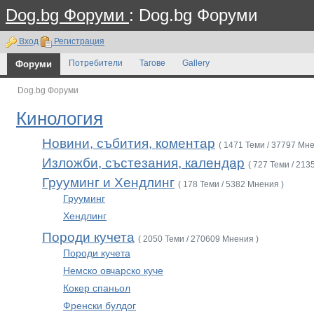
Dog.bg Форуми
: Dog.bg Форуми
Вход
Регистрация
Форуми
Потребители
Тагове
Gallery
Dog.bg Форуми
Кинология
Новини, събития, коментар
( 1471 Теми / 37797 Мне
Изложби, състезания, календар
( 727 Теми / 213
Грууминг и Хендлинг
( 178 Теми / 5382 Мнения )
Грууминг
Хендлинг
Породи кучета
( 2050 Теми / 270609 Мнения )
Породи кучета
Немско овчарско куче
Кокер спаньол
Френски булдог