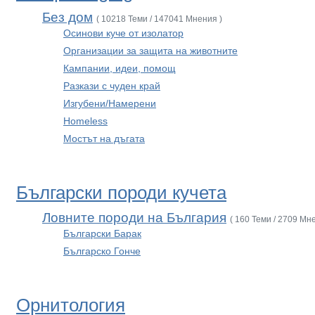
Без дом
( 10218 Теми / 147041 Мнения )
Осинови куче от изолатор
Организации за защита на животните
Кампании, идеи, помощ
Разкази с чуден край
Изгубени/Намерени
Homeless
Мостът на дъгата
Български породи кучета
Ловните породи на България
( 160 Теми / 2709 Мн
Български Барак
Българско Гонче
Орнитология