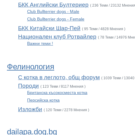
БКК Английски Бултериер
( 236 Теми / 23132 Мнения
Club Bullterrier dogs - Male
Club Bullterrier dogs - Female
БКК Китайски Шар-Пей
( 95 Теми / 4828 Мнения )
Национален клуб Ротвайлер
( 78 Теми / 14976 Мне
Важни теми !
Фелинология
С котка в леглото, общ форум
( 1039 Теми / 13040
Породи
( 123 Теми / 8117 Мнения )
Британска късокосместа котка
Персийска котка
Изложби
( 120 Теми / 2278 Мнения )
dailapa.dog.bg