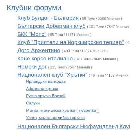
Клубни форуми
Клуб Булдог - България
( 59 Теми / 5588 Мнения )
Български Доберман клуб
( 101 Теми / 7847 Мнения 
БКК "Мопс"
( 65 Теми / 11471 Мнения )
Клуб "Приятели на йоркширския териер"
( 
Дого Аржентино
( 493 Теми / 12924 Мнения )
Кане корсо италиано
( 107 Теми / 9685 Мнения )
Немски дог
( 235 Теми / 7547 Мнения )
Национален клуб "Хрътки"
( 46 Теми / 4169 Мнения 
Ирландски вълкодав
Афганска хрътка
Руска хрътка Борзой
Салуки
Малка италианска хрътка ( левретка )
Уипет, малка английска хрътка
Национален Български Нюфаундленд Клу