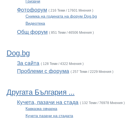
Гризачи
Фотофорум
( 216 Теми / 17601 Мнения )
Снимка на годината на форум Dog.bg
Видеотека
Общ форум
( 851 Теми / 46506 Мнения )
Dog.bg
За сайта
( 128 Теми / 4322 Мнения )
Проблеми с форума
( 257 Теми / 2229 Мнения )
Другата България ...
Кучета, пазачи на стада
( 132 Теми / 76978 Мнения )
Кавказка овчарка
Кучета пазачи на стадата