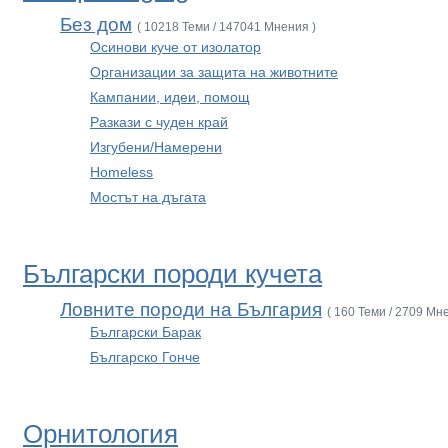
Без дом
( 10218 Теми / 147041 Мнения )
Осинови куче от изолатор
Организации за защита на животните
Кампании, идеи, помощ
Разкази с чуден край
Изгубени/Намерени
Homeless
Мостът на дъгата
Български породи кучета
Ловните породи на България
( 160 Теми / 2709 Мн
Български Барак
Българско Гонче
Орнитология