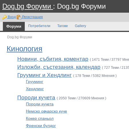
Dog.bg Форуми
: Dog.bg Форуми
Вход
Регистрация
Форуми
Потребители
Тагове
Gallery
Dog.bg Форуми
Кинология
Новини, събития, коментар
( 1471 Теми / 37797 Мне
Изложби, състезания, календар
( 727 Теми / 213
Грууминг и Хендлинг
( 178 Теми / 5382 Мнения )
Грууминг
Хендлинг
Породи кучета
( 2050 Теми / 270609 Мнения )
Породи кучета
Немско овчарско куче
Кокер спаньол
Френски булдог