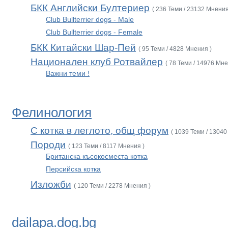
БКК Английски Бултериер
( 236 Теми / 23132 Мнения
Club Bullterrier dogs - Male
Club Bullterrier dogs - Female
БКК Китайски Шар-Пей
( 95 Теми / 4828 Мнения )
Национален клуб Ротвайлер
( 78 Теми / 14976 Мне
Важни теми !
Фелинология
С котка в леглото, общ форум
( 1039 Теми / 13040
Породи
( 123 Теми / 8117 Мнения )
Британска късокосместа котка
Персийска котка
Изложби
( 120 Теми / 2278 Мнения )
dailapa.dog.bg