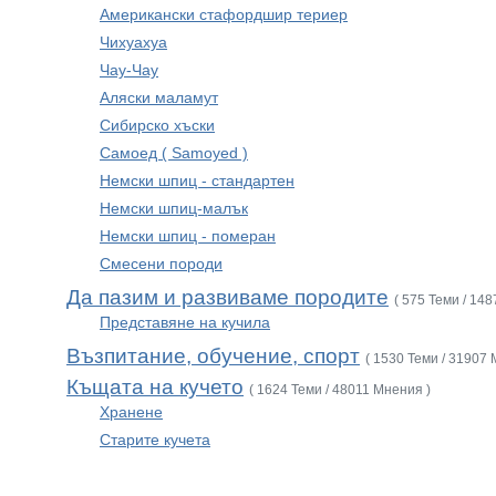
Американски стафордшир териер
Чихуахуа
Чау-Чау
Аляски маламут
Сибирско хъски
Самоед ( Samoyed )
Немски шпиц - стандартен
Немски шпиц-малък
Немски шпиц - померан
Смесени породи
Да пазим и развиваме породите
( 575 Теми / 14
Представяне на кучила
Възпитание, обучение, спорт
( 1530 Теми / 31907 
Къщата на кучето
( 1624 Теми / 48011 Мнения )
Хранене
Старите кучета