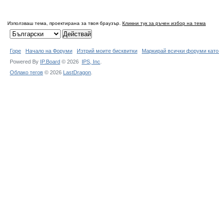
Използваш тема, проектирана за твоя браузър.
Кликни тук за ръчен избор на тема
Горе
Начало на Форуми
Изтрий моите бисквитки
Маркирай всички форуми като
Powered By
IP.Board
© 2026
IPS,
Inc
.
Облако тегов
© 2026
LastDragon
.