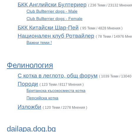
БКК Английски Бултериер
( 236 Теми / 23132 Мнения
Club Bullterrier dogs - Male
Club Bullterrier dogs - Female
БКК Китайски Шар-Пей
( 95 Теми / 4828 Мнения )
Национален клуб Ротвайлер
( 78 Теми / 14976 Мне
Важни теми !
Фелинология
С котка в леглото, общ форум
( 1039 Теми / 13040
Породи
( 123 Теми / 8117 Мнения )
Британска късокосместа котка
Персийска котка
Изложби
( 120 Теми / 2278 Мнения )
dailapa.dog.bg