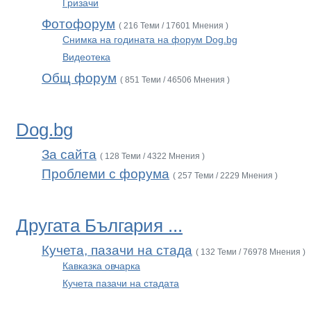
Гризачи
Фотофорум
( 216 Теми / 17601 Мнения )
Снимка на годината на форум Dog.bg
Видеотека
Общ форум
( 851 Теми / 46506 Мнения )
Dog.bg
За сайта
( 128 Теми / 4322 Мнения )
Проблеми с форума
( 257 Теми / 2229 Мнения )
Другата България ...
Кучета, пазачи на стада
( 132 Теми / 76978 Мнения )
Кавказка овчарка
Кучета пазачи на стадата