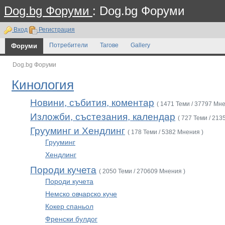
Dog.bg Форуми
: Dog.bg Форуми
Вход
Регистрация
Форуми
Потребители
Тагове
Gallery
Dog.bg Форуми
Кинология
Новини, събития, коментар
( 1471 Теми / 37797 Мне
Изложби, състезания, календар
( 727 Теми / 213
Грууминг и Хендлинг
( 178 Теми / 5382 Мнения )
Грууминг
Хендлинг
Породи кучета
( 2050 Теми / 270609 Мнения )
Породи кучета
Немско овчарско куче
Кокер спаньол
Френски булдог