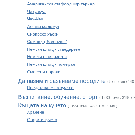
Американски стафордшир териер
Чихуахуа
Чау-Чау
Аляски маламут
Сибирско хъски
Самоед ( Samoyed )
Немски шпиц - стандартен
Немски шпиц-малък
Немски шпиц - померан
Смесени породи
Да пазим и развиваме породите
( 575 Теми / 14
Представяне на кучила
Възпитание, обучение, спорт
( 1530 Теми / 31907 
Къщата на кучето
( 1624 Теми / 48011 Мнения )
Хранене
Старите кучета