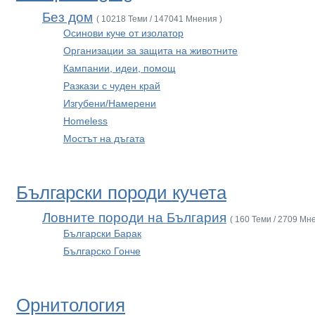
Без дом
( 10218 Теми / 147041 Мнения )
Осинови куче от изолатор
Организации за защита на животните
Кампании, идеи, помощ
Разкази с чуден край
Изгубени/Намерени
Homeless
Мостът на дъгата
Български породи кучета
Ловните породи на България
( 160 Теми / 2709 Мн
Български Барак
Българско Гонче
Орнитология