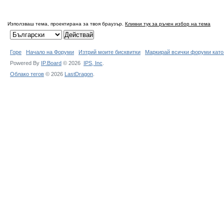
Използваш тема, проектирана за твоя браузър.
Кликни тук за ръчен избор на тема
Горе
Начало на Форуми
Изтрий моите бисквитки
Маркирай всички форуми като
Powered By
IP.Board
© 2026
IPS,
Inc
.
Облако тегов
© 2026
LastDragon
.