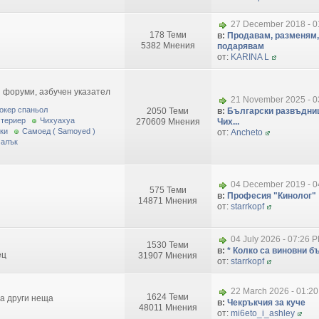
27 December 2018 - 0
178 Теми
в:
Продавам, разменям,
5382 Мнения
подарявам
от:
KARINA L
 форуми, азбучен указател
21 November 2025 - 0
окер спаньол
2050 Теми
в:
Български развъдниц
 териер
Чихуахуа
270609 Мнения
Чих...
ки
Самоед ( Samoyed )
от:
Ancheto
малък
04 December 2019 - 0
575 Теми
в:
Професия "Кинолог"
14871 Мнения
от:
starrkopf
04 July 2026 - 07:26 
1530 Теми
в:
* Колко са виновни бъ
ец
31907 Мнения
от:
starrkopf
22 March 2026 - 01:2
1624 Теми
за други неща
в:
Чекръкчия за куче
48011 Мнения
от:
mi6eto_i_ashley