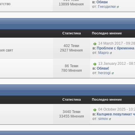
в:
Обяви
атство
13899 Мнения
от:
Гнездилки
Статистика
Последно мнение
14 March 2017 - 09:2
402 Теми
в:
Проблем с бременна
ия свят
2927 Мнения
от:
Марго
13 January 2012 - 08
86 Теми
в:
Обяви!
780 Мнения
от:
herzogi
Статистика
Последно мнение
04 October 2025 - 10
3440 Теми
в:
Калциев левулинат чи
33455 Мнения
от:
simov