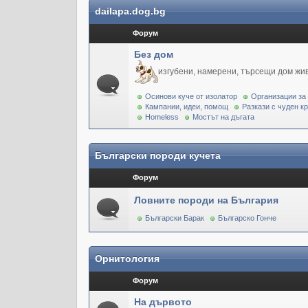
dailapa.dog.bg
Форум
Без дом
изгубени, намерени, търсещи дом жи
Осинови куче от изолатор
Организации за
Кампании, идеи, помощ
Разкази с чуден к
Homeless
Мостът на дъгата
Български породи кучета
Форум
Ловните породи на България
Български Барак
Българско Гонче
Орнитология
Форум
На дървото