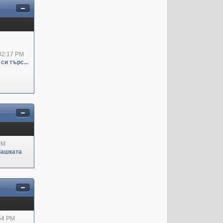
02:17 PM
си търс...
PM
пашката
:54 PM