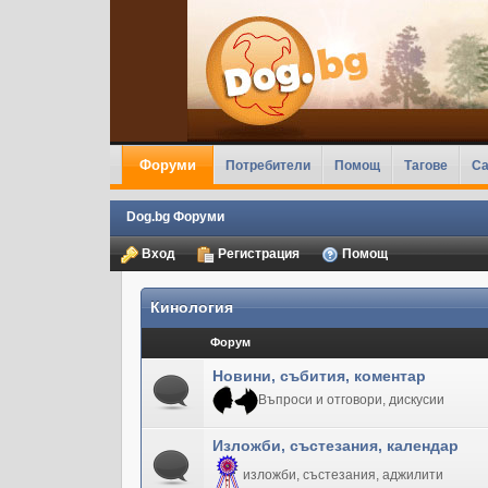
Форуми
Потребители
Помощ
Тагове
Ca
Dog.bg Форуми
Вход
Регистрация
Помощ
Кинология
Форум
Новини, събития, коментар
Въпроси и отговори, дискусии
Изложби, състезания, календар
изложби, състезания, аджилити