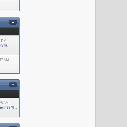
8 PM
 гупа
:57 AM
:25 AM
ст 99 %...