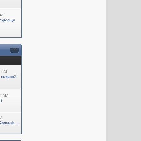
PM
Търсещи
3 PM
н покрив?
41 AM
)
PM
omania ...