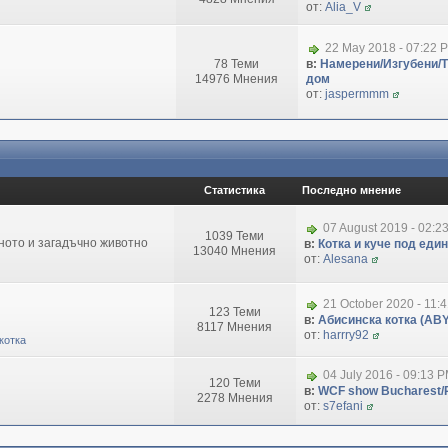
от:
Alia_V
22 May 2018 - 07:22 
78 Теми
в:
Намерени/Изгубени/
14976 Мнения
дом
от:
jaspermmm
Статистика
Последно мнение
07 August 2019 - 02:2
1039 Теми
зното и загадъчно животно
в:
Котка и куче под еди
13040 Мнения
от:
Alesana
21 October 2020 - 11:
123 Теми
в:
Абисинска котка (ABY
8117 Мнения
от:
harrry92
котка
04 July 2016 - 09:13 
120 Теми
в:
WCF show Bucharest/R
2278 Мнения
от:
s7efani