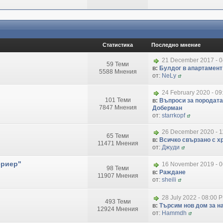
Статистика
Последно мнение
21 December 2017 - 
59 Теми
в:
Булдог в апартамент
5588 Мнения
от:
NeLy
24 February 2020 - 09
101 Теми
в:
Въпроси за породата
7847 Мнения
Доберман
от:
starrkopf
26 December 2020 - 1
65 Теми
в:
Всичко свързано с хр
11471 Мнения
от:
Джуди
ериер"
16 November 2019 - 
98 Теми
в:
Раждане
11907 Мнения
от:
sheili
28 July 2022 - 08:00 
493 Теми
в:
Търсим нов дом за на
12924 Мнения
от:
Hammdh