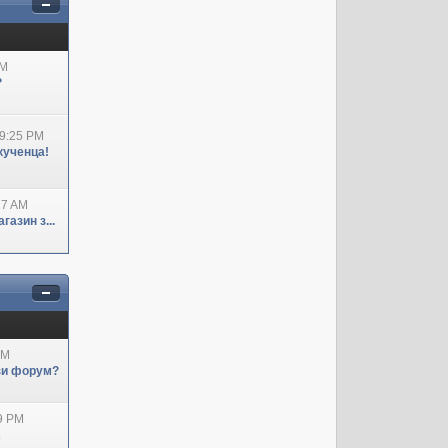
AM
?
09:25 PM
кученца!
27 AM
азин з...
AM
ози форум?
29 PM
А