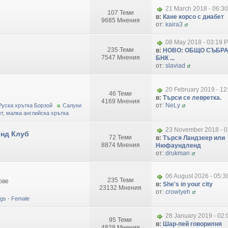
21 March 2018 - 06:3
107 Теми
в:
Кане корсо с диабет
9685 Мнения
от:
kaira3
08 May 2018 - 03:19 
235 Теми
в:
НОВО: ОБЩО СЪБРА
7547 Мнения
БНК ...
от:
slaviad
20 February 2019 - 1
46 Теми
в:
Търси се левретка.
4169 Мнения
от:
NeLy
Руска хрътка Борзой
Салуки
т, малка английска хрътка
23 November 2018 - 0
нд Клуб
72 Теми
в:
Търся Ландзеер или
8874 Мнения
Нюфаундленд
от:
drukman
06 August 2026 - 05:
235 Теми
ове
в:
She's in your city
23132 Мнения
от:
crowlyeh
dogs - Female
28 January 2019 - 02
95 Теми
в:
Шар-пей говорилня
4828 Мнения