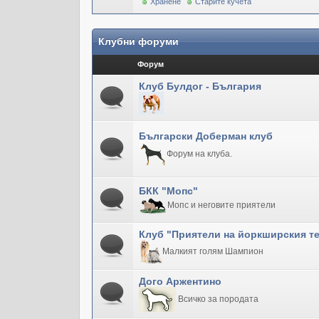
Хранене
Старите кучета
Клубни форуми
Форум
Клуб Булдог - България
Български Доберман клуб
Форум на клуба.
БКК "Мопс"
Мопс и неговите приятели
Клуб "Приятели на йоркширския т
Малкият голям Шампион
Дого Аржентино
Всичко за породата