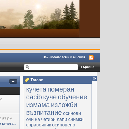
Най-новите теми и мнения
Тагове
кучета
померан
cacib
куче
обучение
PM
измама
изложби
възпитание
осинови
очи на четири лапи
снимки
2:57 PM
 кучета...
справочник
осиновено