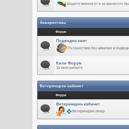
Вашите мнения от и за крилатото бр
Акваристика
Форум
Подводен свят
Пътешествие без акваланг в подводн
Кили Форум
За кили рибките
Ветеринарен кабинет
Форум
Ветеринарен кабинет
Ветеринарен лекар