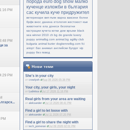
порода
еuro dog show
малко
кученце
изложби в българия
1:16 PM
cac
кучила
куче придружител
ветеринари
вип пъпи
варна
ваксини
болни
брфк
внос
данина
етология
жестокост към
животните
ела
донеси
безплатни
кастрации кучета котки
дом
връзки
black
sea winner 2010
ch bg
de grande luxery
puppy
animalbg.com
animal.bg
agility club
3:48 PM
bulgaria
animal kurier
dogkennelbg.com
fci
и за
апорт
бах
анимал
английски булдог
vip
puppy
без повод
Нови теми
4:29 PM
She's in your city
от
crowlyeh
Aug 06 2026 05:38 PM
Your city, your girls, your night
от
Ludnitsa
Jul 17 2026 11:16 PM
PM
Real girls from your area are waiting
лгарск...
от
aleksander
Jul 13 2026 08:41 PM
Find a girl to let loose with
от
aleksander
Jul 11 2026 07:20 PM
0 PM
Find a girl to share the night with
от
tech_pomeran
Jul 09 2026 02:01 PM