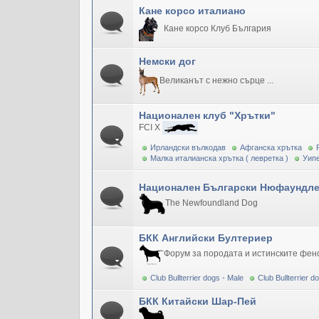
Кане корсо италиано
Кане корсо Клуб България
Немски дог
Великанът с нежно сърце ...
Национален клуб "Хрътки"
FCI X
Ирландски вълкодав
Афганска хрътка
Малка италианска хрътка ( левретка )
Уипе
Национален Български Нюфаундле
The Newfoundland Dog
БКК Английски Бултериер
Форум за породата и истинските фен
Club Bullterrier dogs - Male
Club Bullterrier 
БКК Китайски Шар-Пей