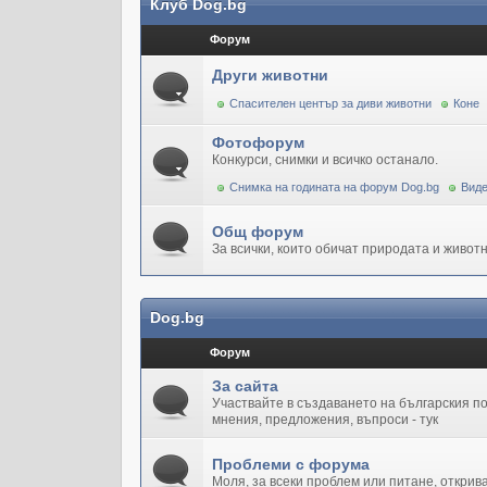
Клуб Dog.bg
Форум
Други животни
Спасителен център за диви животни
Коне
Фотофорум
Конкурси, снимки и всичко останало.
Снимка на годината на форум Dog.bg
Виде
Общ форум
За всички, които обичат природата и животн
Dog.bg
Форум
За сайта
Участвайте в създаването на българския 
мнения, предложения, въпроси - тук
Проблеми с форума
Моля, за всеки проблем или питане, открив