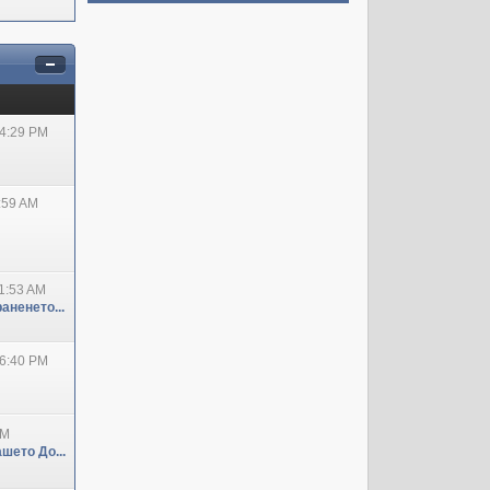
04:29 PM
:59 AM
1:53 AM
аненето...
06:40 PM
PM
шето До...