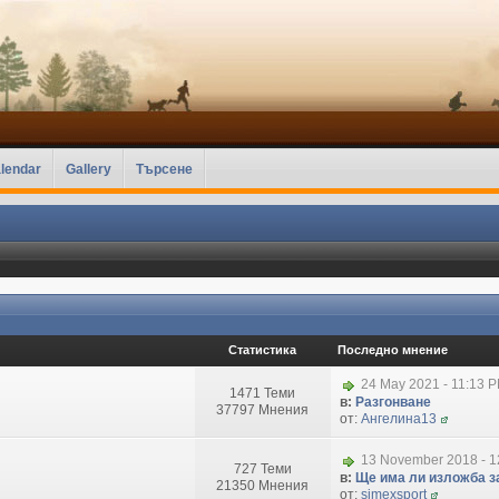
lendar
Gallery
Търсене
Статистика
Последно мнение
24 May 2021 - 11:13 
1471 Теми
в:
Разгонване
37797 Мнения
от:
Ангелина13
13 November 2018 - 1
727 Теми
в:
Ще има ли изложба за
21350 Мнения
от:
simexsport