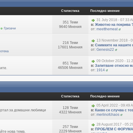
Статистика
Последно мнение
31 July 2018 - 07:33 
351 Теми
в:
Животно на покрива 
9640 Мнения
Гризачи
от:
meetthemeat
13 November 2018 - 
216 Теми
в:
Снимките на нашите 
17601 Мнения
от:
Genesis22
отека
09 October 2020 - 11:
851 Теми
в:
Запитване относно маг
46506 Мнения
ите.
от:
1914
Статистика
Последно мнение
05 April 2022 - 09:49 
128 Теми
портал за домашни любимци
в:
Какво се случва с т
4322 Мнения
от:
merlinofchaos
28 August 2017 - 05:
257 Теми
в:
ПРОБЛЕМ С ФОРУМ
2229 Мнения
айте нова тема.