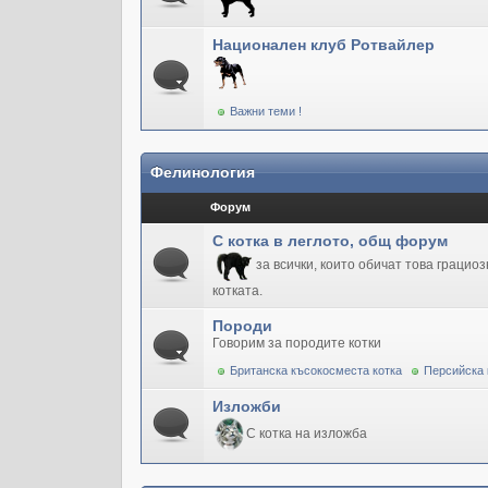
Национален клуб Ротвайлер
Важни теми !
Фелинология
Форум
С котка в леглото, общ форум
за всички, които обичат това грацио
котката.
Породи
Говорим за породите котки
Британска късокосместа котка
Персийска 
Изложби
С котка на изложба