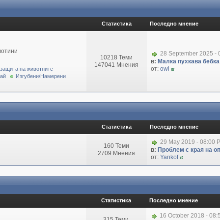
Статистика
Последно мнение
вотини
28 September 2025 - 
10218 Теми
в:
Малка пухкава бебка 
147041 Мнения
от:
owl
 защита на животните
рай
Изгубени/Намерени
Статистика
Последно мнение
29 May 2019 - 08:00 
160 Теми
в:
Проблем с края на о
2709 Мнения
от:
Yankof
Статистика
Последно мнение
16 October 2018 - 08
315 Теми