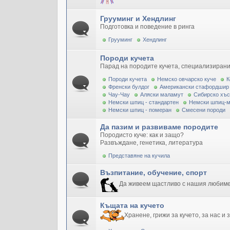
Грууминг и Хендлинг
Подготовка и поведение в ринга
Грууминг
Хендлинг
Породи кучета
Парад на породите кучета, специализирани
Породи кучета
Немско овчарско куче
К
Френски булдог
Американски стафордшир
Чау-Чау
Аляски маламут
Сибирско хъс
Немски шпиц - стандартен
Немски шпиц-
Немски шпиц - померан
Смесени породи
Да пазим и развиваме породите
Породисто куче: как и защо?
Развъждане, генетика, литература
Представяне на кучила
Възпитание, обучение, спорт
Да живеем щастливо с нашия любим
Къщата на кучето
Хранене, грижи за кучето, за нас и 