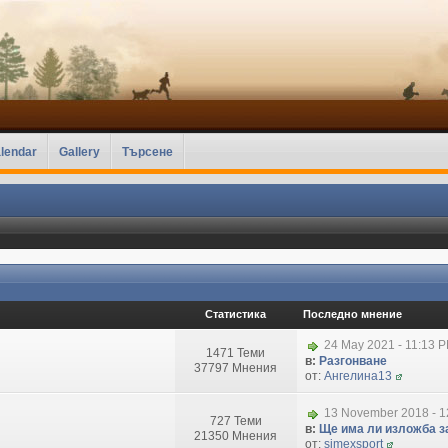
lendar
Gallery
Търсене
Статистика
Последно мнение
24 May 2021 - 11:13 
1471 Теми
в:
Разгонване
37797 Мнения
от:
Ангелина13
13 November 2018 - 1
727 Теми
в:
Ще има ли изложба за
21350 Мнения
от:
simexsport