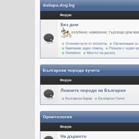
dailapa.dog.bg
Форум
Без дом
изгубени, намерени, търсещи дом жи
Осинови куче от изолатор
Организации за
Кампании, идеи, помощ
Разкази с чуден к
Homeless
Мостът на дъгата
Български породи кучета
Форум
Ловните породи на България
Български Барак
Българско Гонче
Орнитология
Форум
На дървото