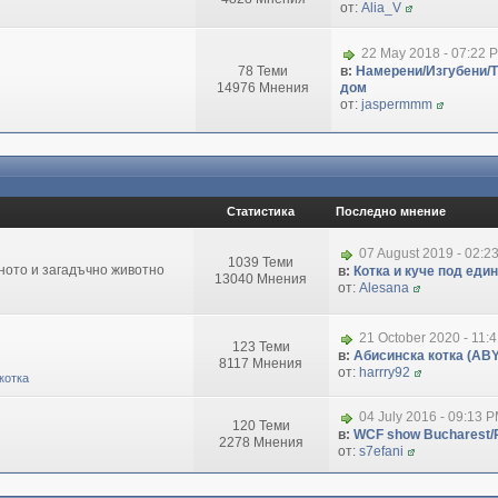
от:
Alia_V
22 May 2018 - 07:22 
78 Теми
в:
Намерени/Изгубени/
14976 Мнения
дом
от:
jaspermmm
Статистика
Последно мнение
07 August 2019 - 02:2
1039 Теми
зното и загадъчно животно
в:
Котка и куче под еди
13040 Мнения
от:
Alesana
21 October 2020 - 11:
123 Теми
в:
Абисинска котка (ABY
8117 Мнения
от:
harrry92
котка
04 July 2016 - 09:13 
120 Теми
в:
WCF show Bucharest/R
2278 Мнения
от:
s7efani