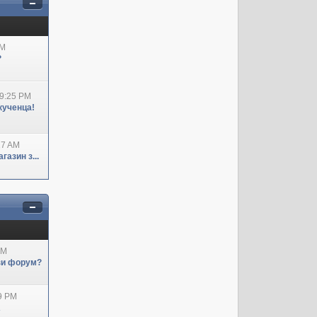
AM
?
09:25 PM
кученца!
27 AM
азин з...
AM
ози форум?
29 PM
А