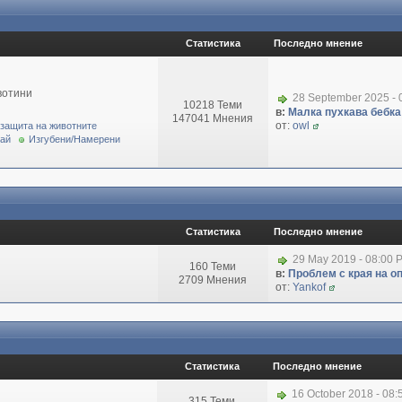
Статистика
Последно мнение
вотини
28 September 2025 - 
10218 Теми
в:
Малка пухкава бебка 
147041 Мнения
от:
owl
 защита на животните
рай
Изгубени/Намерени
Статистика
Последно мнение
29 May 2019 - 08:00 
160 Теми
в:
Проблем с края на о
2709 Мнения
от:
Yankof
Статистика
Последно мнение
16 October 2018 - 08
315 Теми