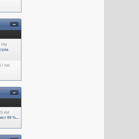
8 PM
 гупа
:57 AM
:25 AM
ст 99 %...