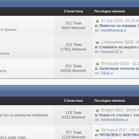
Статистика
Последно мнение
31 July 2018 - 07:33 
351 Теми
в:
Животно на покрива 
9640 Мнения
Гризачи
от:
meetthemeat
13 November 2018 - 
216 Теми
в:
Снимките на нашите 
17601 Мнения
от:
Genesis22
отека
09 October 2020 - 11:
851 Теми
в:
Запитване относно маг
46506 Мнения
ите.
от:
1914
Статистика
Последно мнение
05 April 2022 - 09:49 
128 Теми
портал за домашни любимци
в:
Какво се случва с т
4322 Мнения
от:
merlinofchaos
28 August 2017 - 05:
257 Теми
в:
ПРОБЛЕМ С ФОРУМ
2229 Мнения
айте нова тема.