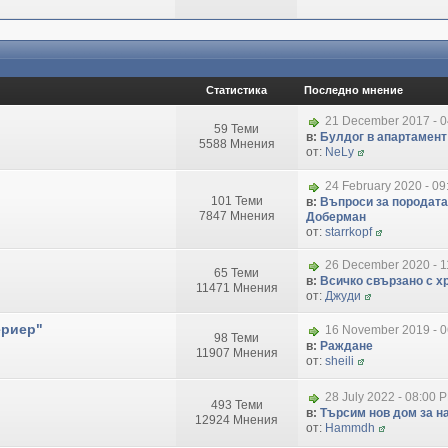
Статистика
Последно мнение
21 December 2017 - 
59 Теми
в:
Булдог в апартамент
5588 Мнения
от:
NeLy
24 February 2020 - 09
101 Теми
в:
Въпроси за породата
7847 Мнения
Доберман
от:
starrkopf
26 December 2020 - 1
65 Теми
в:
Всичко свързано с хр
11471 Мнения
от:
Джуди
ериер"
16 November 2019 - 
98 Теми
в:
Раждане
11907 Мнения
от:
sheili
28 July 2022 - 08:00 
493 Теми
в:
Търсим нов дом за на
12924 Мнения
от:
Hammdh