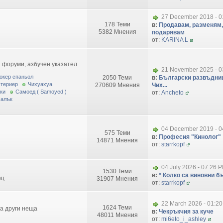
27 December 2018 - 0
178 Теми
в:
Продавам, разменям,
5382 Мнения
подарявам
от:
KARINA L
 форуми, азбучен указател
21 November 2025 - 0
окер спаньол
2050 Теми
в:
Български развъдниц
 териер
Чихуахуа
270609 Мнения
Чих...
ки
Самоед ( Samoyed )
от:
Ancheto
малък
04 December 2019 - 0
575 Теми
в:
Професия "Кинолог"
14871 Мнения
от:
starrkopf
04 July 2026 - 07:26 
1530 Теми
в:
* Колко са виновни бъ
ец
31907 Мнения
от:
starrkopf
22 March 2026 - 01:2
1624 Теми
за други неща
в:
Чекръкчия за куче
48011 Мнения
от:
mi6eto_i_ashley