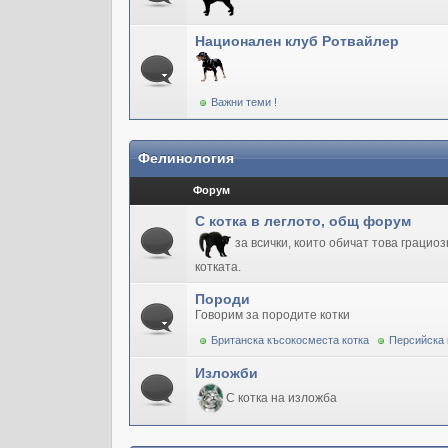
Национален клуб Ротвайлер
Важни теми !
Фелинология
Форум
С котка в леглото, общ форум
за всички, които обичат това грацио
котката.
Породи
Говорим за породите котки
Британска късокосместа котка
Персийска 
Изложби
С котка на изложба