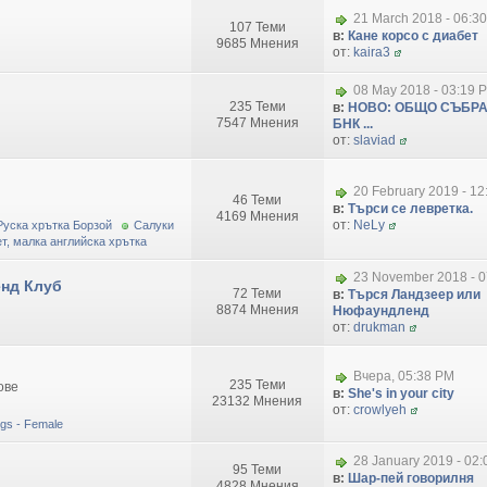
21 March 2018 - 06:3
107 Теми
в:
Кане корсо с диабет
9685 Мнения
от:
kaira3
08 May 2018 - 03:19 
235 Теми
в:
НОВО: ОБЩО СЪБРА
7547 Мнения
БНК ...
от:
slaviad
20 February 2019 - 1
46 Теми
в:
Търси се левретка.
4169 Мнения
от:
NeLy
Руска хрътка Борзой
Салуки
т, малка английска хрътка
23 November 2018 - 0
нд Клуб
72 Теми
в:
Търся Ландзеер или
8874 Мнения
Нюфаундленд
от:
drukman
Вчера, 05:38 PM
235 Теми
ове
в:
She's in your city
23132 Мнения
от:
crowlyeh
dogs - Female
28 January 2019 - 02
95 Теми
в:
Шар-пей говорилня
4828 Мнения