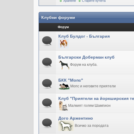
Хранене
Старите кучета
Клубни форуми
Форум
Клуб Булдог - България
Български Доберман клуб
Форум на клуба.
БКК "Мопс"
Мопс и неговите приятели
Клуб "Приятели на йоркширския т
Малкият голям Шампион
Дого Аржентино
Всичко за породата