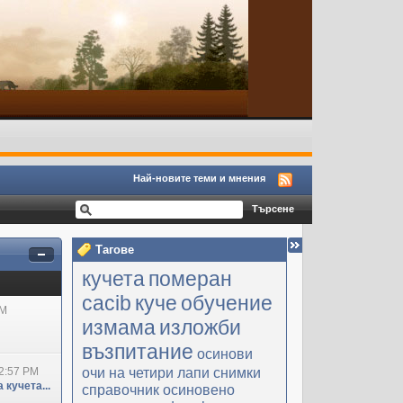
Най-новите теми и мнения
Тагове
кучета
померан
cacib
куче
обучение
PM
измама
изложби
възпитание
осинови
очи на четири лапи
снимки
2:57 PM
 кучета...
справочник
осиновено