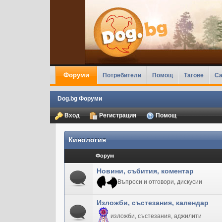
Форуми
Потребители
Помощ
Тагове
Ca
Dog.bg Форуми
Вход
Регистрация
Помощ
Кинология
Форум
Новини, събития, коментар
Въпроси и отговори, дискусии
Изложби, състезания, календар
изложби, състезания, аджилити