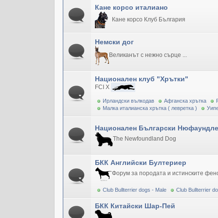
Кане корсо италиано
Кане корсо Клуб България
Немски дог
Великанът с нежно сърце ...
Национален клуб "Хрътки"
FCI X
Ирландски вълкодав
Афганска хрътка
Малка италианска хрътка ( левретка )
Уипе
Национален Български Нюфаундле
The Newfoundland Dog
БКК Английски Бултериер
Форум за породата и истинските фен
Club Bullterrier dogs - Male
Club Bullterrier 
БКК Китайски Шар-Пей