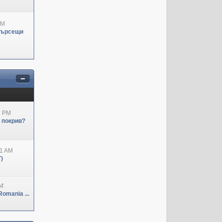
PM
Търсещи
3 PM
н покрив?
41 AM
)
PM
omania ...