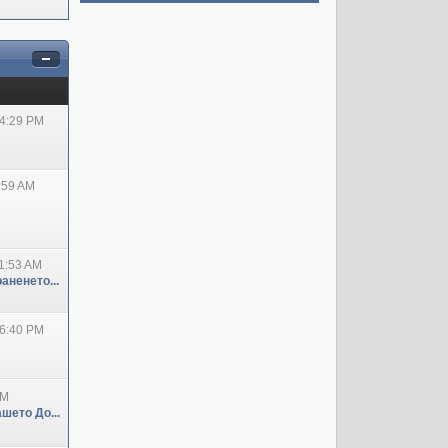
04:29 PM
:59 AM
1:53 AM
аненето...
06:40 PM
PM
шето До...