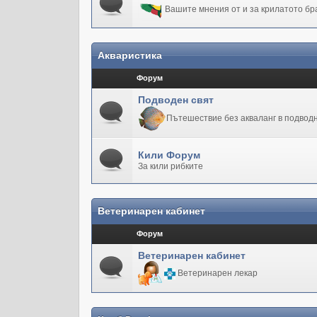
Вашите мнения от и за крилатото бр
Акваристика
Форум
Подводен свят
Пътешествие без акваланг в подводн
Кили Форум
За кили рибките
Ветеринарен кабинет
Форум
Ветеринарен кабинет
Ветеринарен лекар