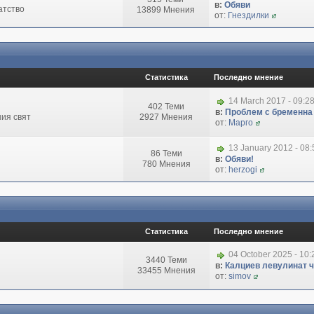
в:
Обяви
атство
13899 Мнения
от:
Гнездилки
Статистика
Последно мнение
14 March 2017 - 09:2
402 Теми
в:
Проблем с бременна
ия свят
2927 Мнения
от:
Марго
13 January 2012 - 08
86 Теми
в:
Обяви!
780 Мнения
от:
herzogi
Статистика
Последно мнение
04 October 2025 - 10
3440 Теми
в:
Калциев левулинат чи
33455 Мнения
от:
simov