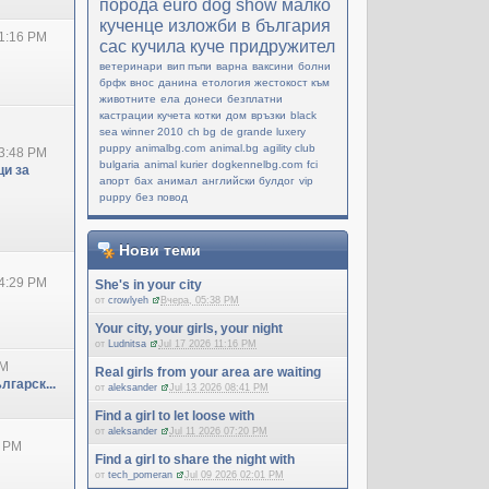
порода
еuro dog show
малко
кученце
изложби в българия
1:16 PM
cac
кучила
куче придружител
ветеринари
вип пъпи
варна
ваксини
болни
брфк
внос
данина
етология
жестокост към
животните
ела
донеси
безплатни
кастрации кучета котки
дом
връзки
black
sea winner 2010
ch bg
de grande luxery
puppy
animalbg.com
animal.bg
agility club
3:48 PM
bulgaria
animal kurier
dogkennelbg.com
fci
и за
апорт
бах
анимал
английски булдог
vip
puppy
без повод
Нови теми
4:29 PM
She's in your city
от
crowlyeh
Вчера, 05:38 PM
Your city, your girls, your night
от
Ludnitsa
Jul 17 2026 11:16 PM
PM
Real girls from your area are waiting
лгарск...
от
aleksander
Jul 13 2026 08:41 PM
Find a girl to let loose with
от
aleksander
Jul 11 2026 07:20 PM
0 PM
Find a girl to share the night with
от
tech_pomeran
Jul 09 2026 02:01 PM