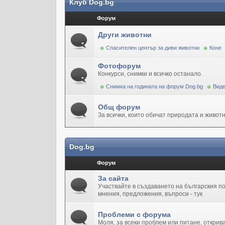
Клуб Dog.bg
Форум
Други животни
Спасителен център за диви животни
Коне
Фотофорум
Конкурси, снимки и всичко останало.
Снимка на годината на форум Dog.bg
Виде
Общ форум
За всички, които обичат природата и животн
Dog.bg
Форум
За сайта
Участвайте в създаването на българския 
мнения, предложения, въпроси - тук
Проблеми с форума
Моля, за всеки проблем или питане, открив