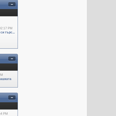
02:17 PM
си търс...
PM
пашката
:54 PM