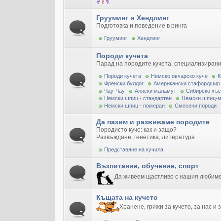
Грууминг и Хендлинг
Подготовка и поведение в ринга
Грууминг
Хендлинг
Породи кучета
Парад на породите кучета, специализирани
Породи кучета
Немско овчарско куче
К
Френски булдог
Американски стафордшир
Чау-Чау
Аляски маламут
Сибирско хъс
Немски шпиц - стандартен
Немски шпиц-
Немски шпиц - померан
Смесени породи
Да пазим и развиваме породите
Породисто куче: как и защо?
Развъждане, генетика, литература
Представяне на кучила
Възпитание, обучение, спорт
Да живеем щастливо с нашия любим
Къщата на кучето
Хранене, грижи за кучето, за нас и 