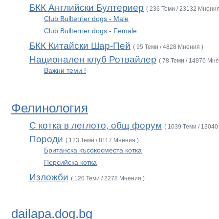
БКК Английски Бултериер
( 236 Теми / 23132 Мнения
Club Bullterrier dogs - Male
Club Bullterrier dogs - Female
БКК Китайски Шар-Пей
( 95 Теми / 4828 Мнения )
Национален клуб Ротвайлер
( 78 Теми / 14976 Мне
Важни теми !
Фелинология
С котка в леглото, общ форум
( 1039 Теми / 13040
Породи
( 123 Теми / 8117 Мнения )
Британска късокосместа котка
Персийска котка
Изложби
( 120 Теми / 2278 Мнения )
dailapa.dog.bg