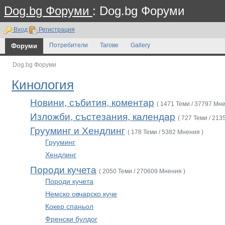
Dog.bg Форуми
: Dog.bg Форуми
Вход
Регистрация
Форуми
Потребители
Тагове
Gallery
Dog.bg Форуми
Кинология
Новини, събития, коментар
( 1471 Теми / 37797 Мне
Изложби, състезания, календар
( 727 Теми / 213
Грууминг и Хендлинг
( 178 Теми / 5382 Мнения )
Грууминг
Хендлинг
Породи кучета
( 2050 Теми / 270609 Мнения )
Породи кучета
Немско овчарско куче
Кокер спаньол
Френски булдог