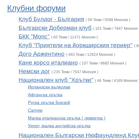
Клубни форуми
Клуб Булдог - България
( 59 Теми / 5588 Мнения )
Български Доберман клуб
( 101 Теми / 7847 Мнения 
БКК "Мопс"
( 65 Теми / 11471 Мнения )
Клуб "Приятели на йоркширския териер"
( 
Дого Аржентино
( 493 Теми / 12924 Мнения )
Кане корсо италиано
( 107 Теми / 9685 Мнения )
Немски дог
( 235 Теми / 7547 Мнения )
Национален клуб "Хрътки"
( 46 Теми / 4169 Мнения 
Ирландски вълкодав
Афганска хрътка
Руска хрътка Борзой
Салуки
Малка италианска хрътка ( левретка )
Уипет, малка английска хрътка
Национален Български Нюфаундленд Клу