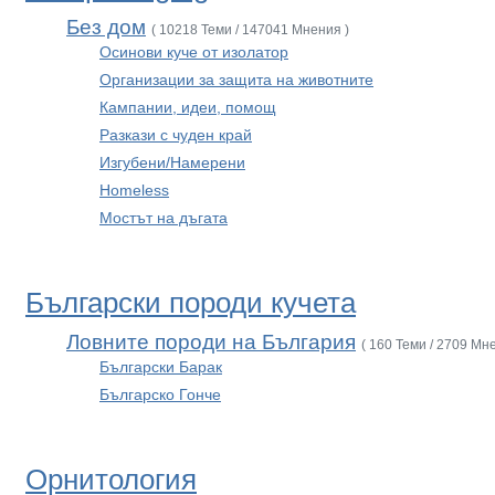
Без дом
( 10218 Теми / 147041 Мнения )
Осинови куче от изолатор
Организации за защита на животните
Кампании, идеи, помощ
Разкази с чуден край
Изгубени/Намерени
Homeless
Мостът на дъгата
Български породи кучета
Ловните породи на България
( 160 Теми / 2709 Мн
Български Барак
Българско Гонче
Орнитология