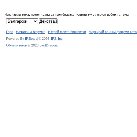
Използваш тема, проектирана за твоя браузър.
Кликни тук за ръчен избор на тема
Горе
Начало на Форуми
Изтрий моите бисквитки
Маркирай всички форуми като
Powered By
IP.Board
© 2026
IPS,
Inc
.
Облако тегов
© 2026
LastDragon
.