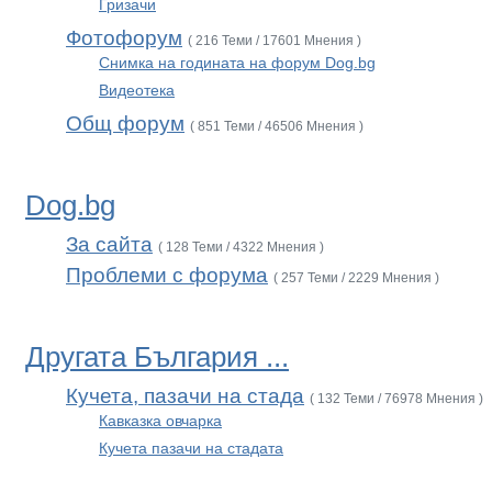
Гризачи
Фотофорум
( 216 Теми / 17601 Мнения )
Снимка на годината на форум Dog.bg
Видеотека
Общ форум
( 851 Теми / 46506 Мнения )
Dog.bg
За сайта
( 128 Теми / 4322 Мнения )
Проблеми с форума
( 257 Теми / 2229 Мнения )
Другата България ...
Кучета, пазачи на стада
( 132 Теми / 76978 Мнения )
Кавказка овчарка
Кучета пазачи на стадата