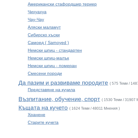
Американски стафордшир териер
Чихуахуа
Чау-Чау
Аляски маламут
Сибирско хъски
Самоед ( Samoyed )
Немски шпиц - стандартен
Немски шпиц-малък
Немски шпиц - померан
Смесени породи
Да пазим и развиваме породите
( 575 Теми / 14
Представяне на кучила
Възпитание, обучение, спорт
( 1530 Теми / 31907 
Къщата на кучето
( 1624 Теми / 48011 Мнения )
Хранене
Старите кучета