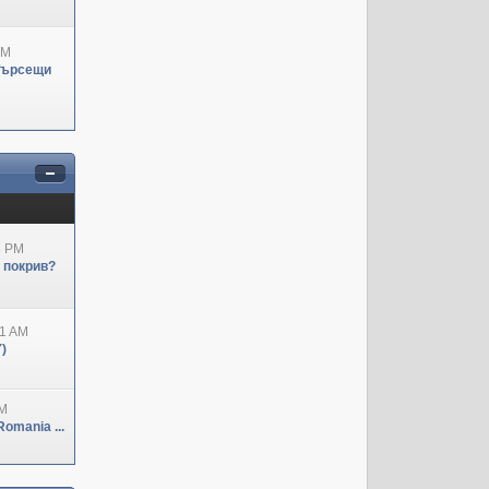
PM
Търсещи
3 PM
н покрив?
41 AM
)
PM
omania ...