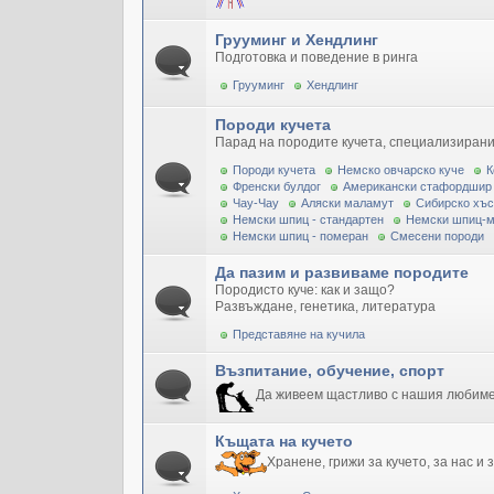
Грууминг и Хендлинг
Подготовка и поведение в ринга
Грууминг
Хендлинг
Породи кучета
Парад на породите кучета, специализирани
Породи кучета
Немско овчарско куче
К
Френски булдог
Американски стафордшир
Чау-Чау
Аляски маламут
Сибирско хъс
Немски шпиц - стандартен
Немски шпиц-
Немски шпиц - померан
Смесени породи
Да пазим и развиваме породите
Породисто куче: как и защо?
Развъждане, генетика, литература
Представяне на кучила
Възпитание, обучение, спорт
Да живеем щастливо с нашия любим
Къщата на кучето
Хранене, грижи за кучето, за нас и 