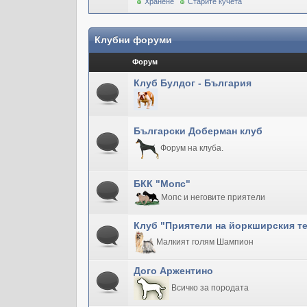
Хранене
Старите кучета
Клубни форуми
Форум
Клуб Булдог - България
Български Доберман клуб
Форум на клуба.
БКК "Мопс"
Мопс и неговите приятели
Клуб "Приятели на йоркширския т
Малкият голям Шампион
Дого Аржентино
Всичко за породата