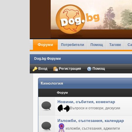
Форуми
Потребители
Помощ
Тагове
Ca
Dog.bg Форуми
Вход
Регистрация
Помощ
Кинология
Форум
Новини, събития, коментар
Въпроси и отговори, дискусии
Изложби, състезания, календар
изложби, състезания, аджилити