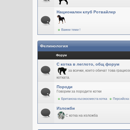
Национален клуб Ротвайлер
Важни теми !
Фелинология
Форум
С котка в леглото, общ форум
за всички, които обичат това грацио
котката.
Породи
Говорим за породите котки
Британска късокосместа котка
Персийска 
Изложби
С котка на изложба