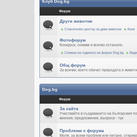
Клуб Dog.bg
Форум
Други животни
Спасителен център за диви животни
Коне
Фотофорум
Конкурси, снимки и всичко останало.
Снимка на годината на форум Dog.bg
Виде
Общ форум
За всички, които обичат природата и животн
Dog.bg
Форум
За сайта
Участвайте в създаването на българския 
мнения, предложения, въпроси - тук
Проблеми с форума
Моля, за всеки проблем или питане, открив