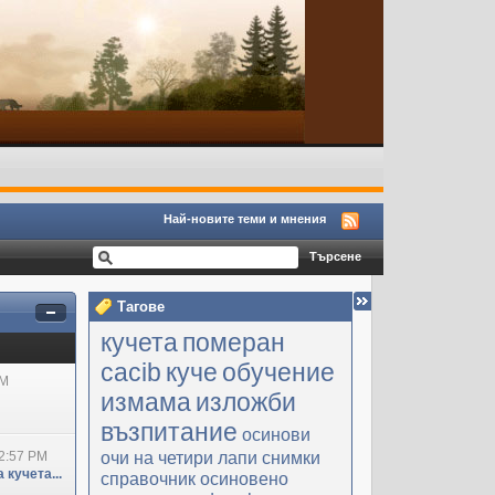
Най-новите теми и мнения
Тагове
кучета
померан
cacib
куче
обучение
PM
измама
изложби
възпитание
осинови
очи на четири лапи
снимки
2:57 PM
 кучета...
справочник
осиновено