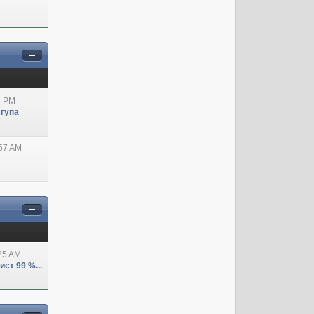
8 PM
 гупа
:57 AM
:25 AM
ст 99 %...