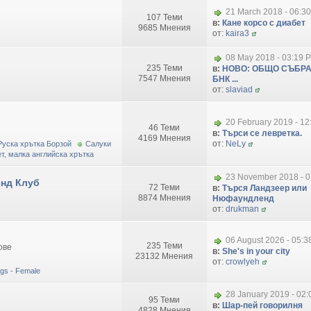
21 March 2018 - 06:3
107 Теми
в:
Кане корсо с диабет
9685 Мнения
от:
kaira3
08 May 2018 - 03:19 
235 Теми
в:
НОВО: ОБЩО СЪБРА
7547 Мнения
БНК ...
от:
slaviad
20 February 2019 - 1
46 Теми
в:
Търси се левретка.
4169 Мнения
от:
NeLy
Руска хрътка Борзой
Салуки
т, малка английска хрътка
23 November 2018 - 0
нд Клуб
72 Теми
в:
Търся Ландзеер или
8874 Мнения
Нюфаундленд
от:
drukman
06 August 2026 - 05:
235 Теми
ове
в:
She's in your city
23132 Мнения
от:
crowlyeh
dogs - Female
28 January 2019 - 02
95 Теми
в:
Шар-пей говорилня
4828 Мнения