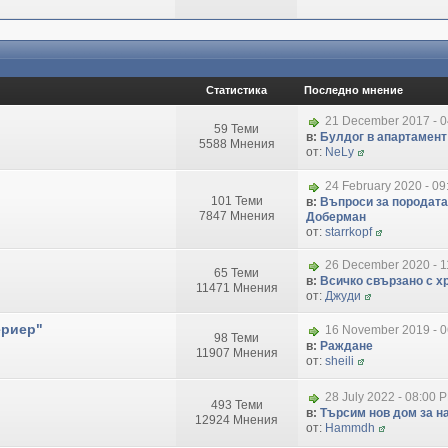
Статистика
Последно мнение
21 December 2017 - 
59 Теми
в:
Булдог в апартамент
5588 Мнения
от:
NeLy
24 February 2020 - 09
101 Теми
в:
Въпроси за породата
7847 Мнения
Доберман
от:
starrkopf
26 December 2020 - 1
65 Теми
в:
Всичко свързано с хр
11471 Мнения
от:
Джуди
ериер"
16 November 2019 - 
98 Теми
в:
Раждане
11907 Мнения
от:
sheili
28 July 2022 - 08:00 
493 Теми
в:
Търсим нов дом за на
12924 Мнения
от:
Hammdh