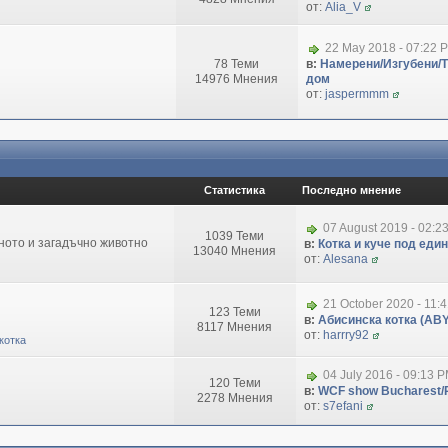
от:
Alia_V
22 May 2018 - 07:22 
78 Теми
в:
Намерени/Изгубени/
14976 Мнения
дом
от:
jaspermmm
Статистика
Последно мнение
07 August 2019 - 02:2
1039 Теми
зното и загадъчно животно
в:
Котка и куче под еди
13040 Мнения
от:
Alesana
21 October 2020 - 11:
123 Теми
в:
Абисинска котка (ABY
8117 Мнения
от:
harrry92
котка
04 July 2016 - 09:13 
120 Теми
в:
WCF show Bucharest/R
2278 Мнения
от:
s7efani