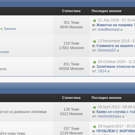
Статистика
Последно мнение
31 July 2018 - 07:33 
351 Теми
в:
Животно на покрива 
9640 Мнения
Гризачи
от:
meetthemeat
13 November 2018 - 
216 Теми
в:
Снимките на нашите 
17601 Мнения
от:
Genesis22
отека
09 October 2020 - 11:
851 Теми
в:
Запитване относно маг
46506 Мнения
ите.
от:
1914
Статистика
Последно мнение
05 April 2022 - 09:49 
128 Теми
портал за домашни любимци
в:
Какво се случва с т
4322 Мнения
от:
merlinofchaos
28 August 2017 - 05:
257 Теми
в:
ПРОБЛЕМ С ФОРУМ
2229 Мнения
айте нова тема.