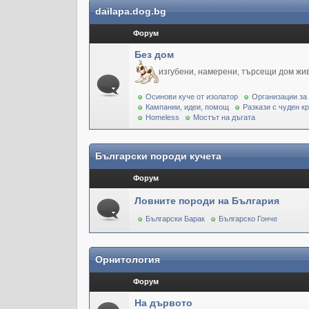
dailapa.dog.bg
Форум
Без дом
изгубени, намерени, търсещи дом жи
Осинови куче от изолатор
Организации за
Кампании, идеи, помощ
Разкази с чуден к
Homeless
Мостът на дъгата
Български породи кучета
Форум
Ловните породи на България
Български Барак
Българско Гонче
Орнитология
Форум
На дървото