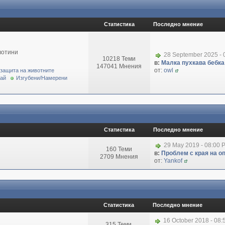
Статистика
Последно мнение
вотини
28 September 2025 - 
10218 Теми
в:
Малка пухкава бебка 
147041 Мнения
от:
owl
 защита на животните
рай
Изгубени/Намерени
Статистика
Последно мнение
29 May 2019 - 08:00 
160 Теми
в:
Проблем с края на о
2709 Мнения
от:
Yankof
Статистика
Последно мнение
16 October 2018 - 08
315 Теми