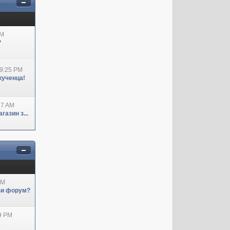
AM
?
09:25 PM
кученца!
27 AM
азин з...
AM
ози форум?
29 PM
А