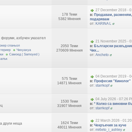
27 December 2018 - 0
178 Теми
в:
Продавам, разменям,
5382 Мнения
подарявам
от:
KARINA L
 форуми, азбучен указател
21 November 2025 - 0
окер спаньол
2050 Теми
в:
Български развъдниц
 териер
Чихуахуа
270609 Мнения
Чих...
ки
Самоед ( Samoyed )
от:
Ancheto
малък
04 December 2019 - 0
575 Теми
в:
Професия "Кинолог"
14871 Мнения
от:
starrkopf
04 July 2026 - 07:26 
1530 Теми
в:
* Колко са виновни бъ
ец
31907 Мнения
от:
starrkopf
22 March 2026 - 01:2
1624 Теми
за други неща
в:
Чекръкчия за куче
48011 Мнения
от:
mi6eto_i_ashley