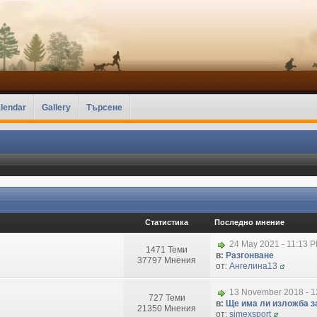
lendar
Gallery
Търсене
Статистика
Последно мнение
24 May 2021 - 11:13 
1471 Теми
в:
Разгонване
37797 Мнения
от:
Ангелина13
13 November 2018 - 1
727 Теми
в:
Ще има ли изложба за
21350 Мнения
от:
simexsport