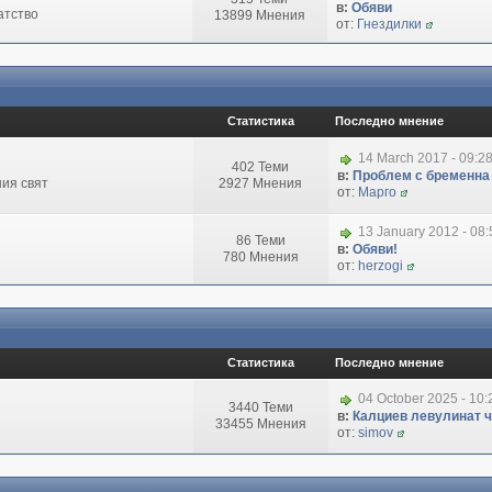
в:
Обяви
атство
13899 Мнения
от:
Гнездилки
Статистика
Последно мнение
14 March 2017 - 09:2
402 Теми
в:
Проблем с бременна
ия свят
2927 Мнения
от:
Марго
13 January 2012 - 08
86 Теми
в:
Обяви!
780 Мнения
от:
herzogi
Статистика
Последно мнение
04 October 2025 - 10
3440 Теми
в:
Калциев левулинат чи
33455 Мнения
от:
simov