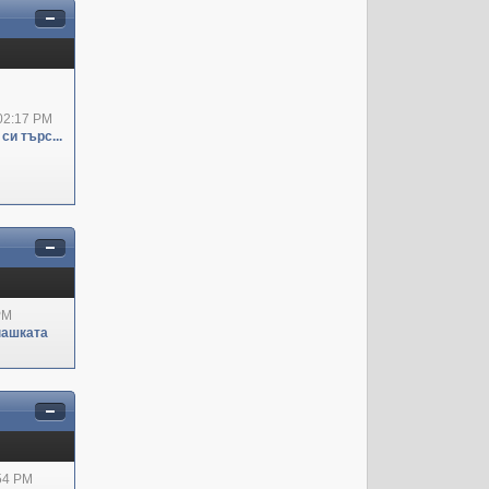
02:17 PM
си търс...
PM
пашката
:54 PM