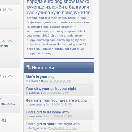
порода
еuro dog show
малко
кученце
изложби в българия
1:16 PM
cac
кучила
куче придружител
ветеринари
вип пъпи
варна
ваксини
болни
брфк
внос
данина
етология
жестокост към
животните
ела
донеси
безплатни
кастрации кучета котки
дом
връзки
black
sea winner 2010
ch bg
de grande luxery
puppy
animalbg.com
animal.bg
agility club
3:48 PM
bulgaria
animal kurier
dogkennelbg.com
fci
и за
апорт
бах
анимал
английски булдог
vip
puppy
без повод
Нови теми
4:29 PM
She's in your city
от
crowlyeh
Aug 06 2026 05:38 PM
Your city, your girls, your night
от
Ludnitsa
Jul 17 2026 11:16 PM
PM
Real girls from your area are waiting
лгарск...
от
aleksander
Jul 13 2026 08:41 PM
Find a girl to let loose with
от
aleksander
Jul 11 2026 07:20 PM
0 PM
Find a girl to share the night with
от
tech_pomeran
Jul 09 2026 02:01 PM