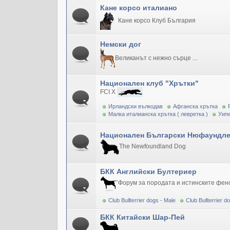
Кане корсо италиано
Кане корсо Клуб България
Немски дог
Великанът с нежно сърце ...
Национален клуб "Хрътки"
FCI X
Ирландски вълкодав
Афганска хрътка
Малка италианска хрътка ( левретка )
Уипе
Национален Български Нюфаундле
The Newfoundland Dog
БКК Английски Бултериер
Форум за породата и истинските фен
Club Bullterrier dogs - Male
Club Bullterrier 
БКК Китайски Шар-Пей