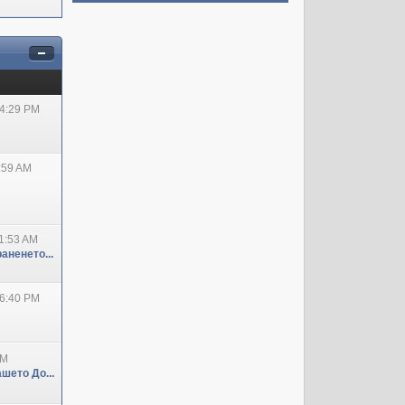
04:29 PM
:59 AM
1:53 AM
аненето...
06:40 PM
PM
шето До...