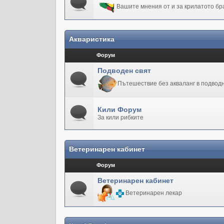
Вашите мнения от и за крилатото бр
Акваристика
Форум
Подводен свят
Пътешествие без акваланг в подводн
Кили Форум
За кили рибките
Ветеринарен кабинет
Форум
Ветеринарен кабинет
Ветеринарен лекар